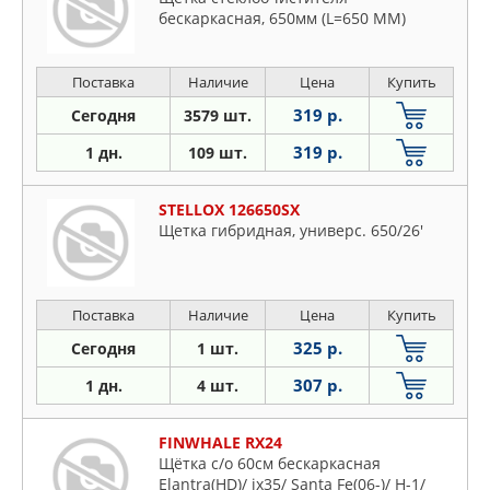
бескаркасная, 650мм (L=650 ММ)
Поставка
Наличие
Цена
Купить
319 р.
Сегодня
3579 шт.
319 р.
1 дн.
109 шт.
STELLOX 126650SX
Щетка гибридная, универс. 650/26'
Поставка
Наличие
Цена
Купить
325 р.
Сегодня
1 шт.
307 р.
1 дн.
4 шт.
FINWHALE RX24
Щётка с/о 60см бескаркасная
Elantra(HD)/ ix35/ Santa Fe(06-)/ H-1/