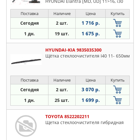
HYUNDAI Elantra [MD, UD] 11>16, i30
[GD] 11>16, i30 CW [GD] 12>17, Santa Fe
III [DM, Grand] 12>20, KIA Ceed [JD]
Поставка
Наличие
Цена
Купить
12>18, Ceed SW [JD] 12>18, Cerato
1 716 р.
Сегодня
2 шт.
Sedan [EF] 13>18, Cerato Sedan [EF]
1 675 р.
1 дн.
19 шт.
HYUNDAI-KIA 983503S300
Щётка стеклоочистителя I40 11- 650мм
Поставка
Наличие
Цена
Купить
3 070 р.
Сегодня
2 шт.
1 699 р.
1 дн.
25 шт.
TOYOTA 8522202211
Щетка стеклоочистителя гибридная