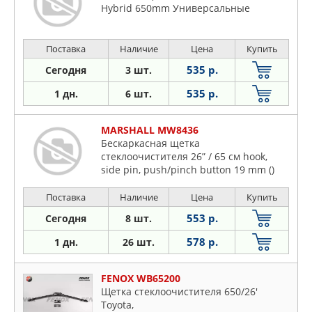
Hybrid 650mm Универсальные
Поставка
Наличие
Цена
Купить
535 р.
Сегодня
3 шт.
535 р.
1 дн.
6 шт.
MARSHALL MW8436
Бескаркасная щетка
стеклоочистителя 26” / 65 см hook,
side pin, push/pinch button 19 mm ()
Поставка
Наличие
Цена
Купить
553 р.
Сегодня
8 шт.
578 р.
1 дн.
26 шт.
FENOX WB65200
Щетка стеклоочистителя 650/26'
Toyota,