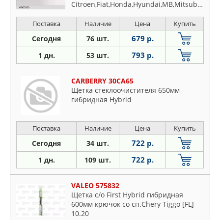
Citroen,Fiat,Honda,Hyundai,MB,Mitsubishi,Nissan
Поставка
Наличие
Цена
Купить
679 р.
Сегодня
76 шт.
793 р.
1 дн.
53 шт.
CARBERRY 30CA65
Щетка стеклоочистителя 650мм
гибридная Hybrid
Поставка
Наличие
Цена
Купить
722 р.
Сегодня
34 шт.
722 р.
1 дн.
109 шт.
VALEO 575832
Щетка с/о First Hybrid гибридная
600мм крючок со сп.Chery Tiggo [FL]
10.20