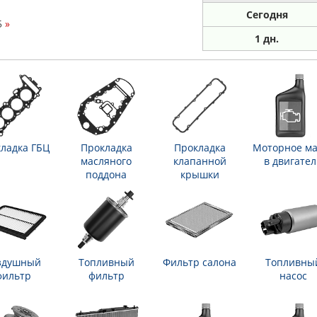
Сегодня
5
»
1 дн.
ладка ГБЦ
Прокладка
Прокладка
Моторное ма
масляного
клапанной
в двигател
поддона
крышки
здушный
Топливный
Фильтр салона
Топливны
фильтр
фильтр
насос