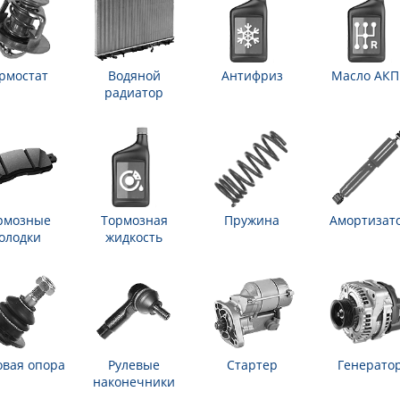
рмостат
Водяной
Антифриз
Масло АК
радиатор
рмозные
Тормозная
Пружина
Амортизат
олодки
жидкость
вая опора
Рулевые
Стартер
Генерато
наконечники