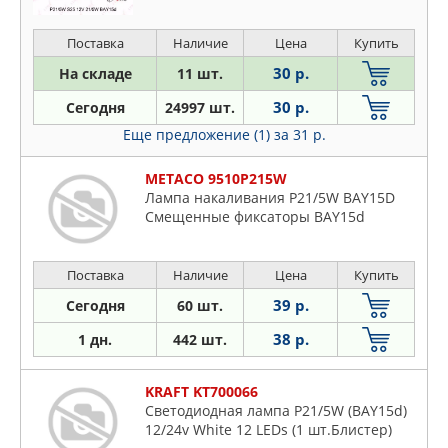
Поставка
Наличие
Цена
Купить
30 р.
На складе
11 шт.
30 р.
Сегодня
24997 шт.
Еще предложение (1)
за 31 р.
METACO 9510P215W
Лампа накаливания P21/5W BAY15D
Смещенные фиксаторы BAY15d
Поставка
Наличие
Цена
Купить
39 р.
Сегодня
60 шт.
38 р.
1 дн.
442 шт.
KRAFT KT700066
Светодиодная лампа P21/5W (BAY15d)
12/24v White 12 LEDs (1 шт.Блистер)