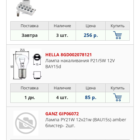
Поставка
Наличие
Цена
Купить
256 р.
Завтра
3 шт.
HELLA 8GD002078121
Лампа накаливания P21/5W 12V
BAY15d
Поставка
Наличие
Цена
Купить
85 р.
1 дн.
4 шт.
GANZ GIP06072
Лампа PY21W 12v21w (BAU15s) amber
блистер- 2шт.