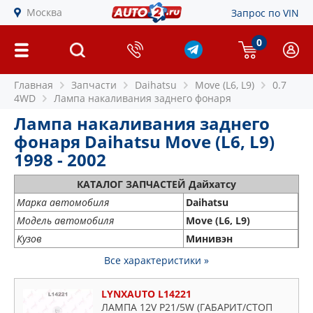
Москва
Запрос по VIN
0
Главная
Запчасти
Daihatsu
Move (L6, L9)
0.7
4WD
Лампа накаливания заднего фонаря
Лампа накаливания заднего
фонаря Daihatsu Move (L6, L9)
1998 - 2002
КАТАЛОГ ЗАПЧАСТЕЙ Дайхатсу
Марка автомобиля
Daihatsu
Модель автомобиля
Move (L6, L9)
Кузов
Минивэн
Все характеристики »
LYNXAUTO L14221
ЛАМПА 12V P21/5W (ГАБАРИТ/СТОП