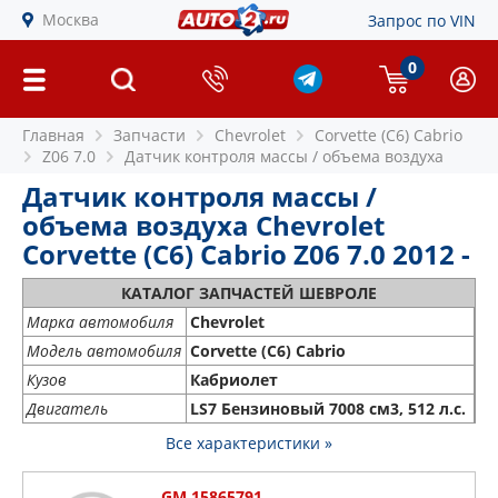
Москва
Запрос по VIN
0
Главная
Запчасти
Chevrolet
Corvette (C6) Cabrio
Z06 7.0
Датчик контроля массы / объема воздуха
Датчик контроля массы /
объема воздуха Chevrolet
Corvette (C6) Cabrio Z06 7.0 2012 -
КАТАЛОГ ЗАПЧАСТЕЙ ШЕВРОЛЕ
Марка автомобиля
Chevrolet
Модель автомобиля
Corvette (C6) Cabrio
Кузов
Кабриолет
Двигатель
LS7 Бензиновый 7008 см3, 512 л.с.
Все характеристики »
GM 15865791