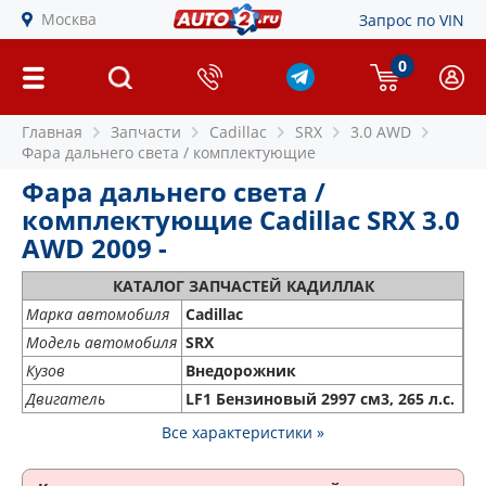
Москва
Запрос по VIN
0
Главная
Запчасти
Cadillac
SRX
3.0 AWD
Фара дальнего света / комплектующие
Фара дальнего света /
комплектующие Cadillac SRX 3.0
AWD 2009 -
КАТАЛОГ ЗАПЧАСТЕЙ КАДИЛЛАК
Марка автомобиля
Cadillac
Модель автомобиля
SRX
Кузов
Внедорожник
Двигатель
LF1 Бензиновый 2997 см3, 265 л.с.
Все характеристики »