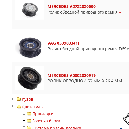
MERCEDES A2722020000
Ролик обводной приводного ремня
»
VAG 059903341J
Ролик обводной приводного ремня D69м
MERCEDES A0002020919
РОЛИК ОБВОДНОЙ 69 MM X 26.4 MM
Кузов
Двигатель
Прокладки
Головка блока
Система подачи воздуха