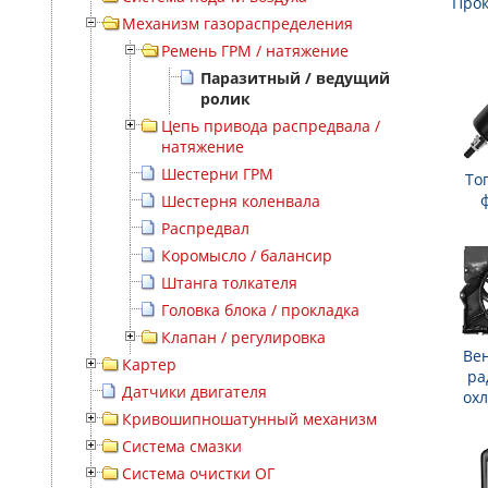
Прок
Механизм газораспределения
Ремень ГРМ / натяжение
Паразитный / ведущий
ролик
Цепь привода распредвала /
натяжение
Шестерни ГРМ
То
Шестерня коленвала
Распредвал
Коромысло / балансир
Штанга толкателя
Головка блока / прокладка
Клапан / регулировка
Ве
Картер
ра
Датчики двигателя
ох
Кривошипношатунный механизм
Система смазки
Система очистки ОГ