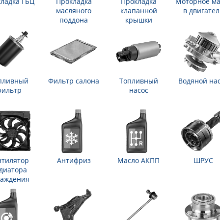
ладка ГБЦ
Прокладка
Прокладка
Моторное ма
масляного
клапанной
в двигател
поддона
крышки
пливный
Фильтр салона
Топливный
Водяной на
фильтр
насос
нтилятор
Антифриз
Масло АКПП
ШРУС
диатора
лаждения