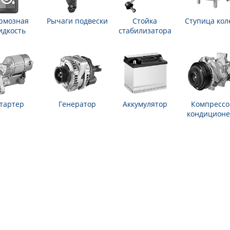
рмозная
Рычаги подвески
Стойка
Ступица кол
идкость
стабилизатора
тартер
Генератор
Аккумулятор
Компрессо
кондиционе