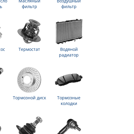
сло
Масляный
Воздушный
ь
фильтр
фильтр
сос
Термостат
Водяной
радиатор
Тормозной диск
Тормозные
колодки