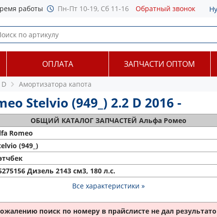
ремя работы
Пн-Пт 10-19, Сб 11-16
Обратный звонок
Н
ОПЛАТА
ЗАПЧАСТИ ОПТОМ
 D
Амортизатора капота
 Stelvio (949_) 2.2 D 2016 -
ОБЩИЙ
КАТАЛОГ ЗАПЧАСТЕЙ Альфа Ромео
lfa Romeo
telvio (949_)
этчбек
5275156 Дизель 2143 см3, 180 л.с.
Все характеристики »
сожалению поиск по номеру
в прайслисте не дал результатов