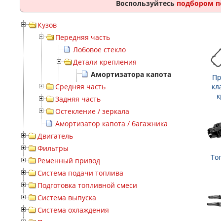
Воспользуйтесь
подбором п
Кузов
Передняя часть
Лобовое стекло
Детали крепления
Амортизатора капота
Пр
Средняя часть
кл
к
Задняя часть
Остекление / зеркала
Амортизатор капота / багажника
Двигатель
Фильтры
То
Ременный привод
Система подачи топлива
Подготовка топливной смеси
Система выпуска
Система охлаждения