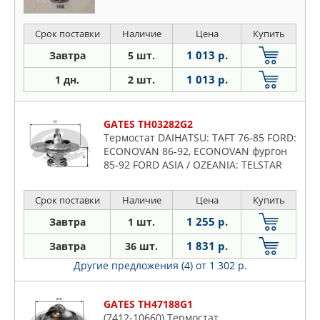
Срок поставки
Наличие
Цена
Купить
1 013 р.
Завтра
5 шт.
1 013 р.
1 дн.
2 шт.
GATES TH03282G2
Термостат DAIHATSU: TAFT 76-85 FORD:
ECONOVAN 86-92, ECONOVAN фургон
85-92 FORD ASIA / OZEANIA: TELSTAR
84-00 GEO: TRACKER Cabrio 88-98,
TRACKER Station W
Срок поставки
Наличие
Цена
Купить
1 255 р.
Завтра
1 шт.
1 831 р.
Завтра
36 шт.
Другие предложения (4)
от 1 302 р.
GATES TH47188G1
(7412-10660) Термостат