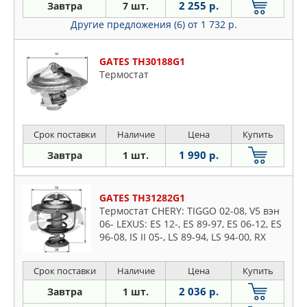
2 255 р.
Завтра
7 шт.
Другие предложения (6)
от 1 732 р.
GATES TH30188G1
Термостат
Срок поставки
Наличие
Цена
Купить
1 990 р.
Завтра
1 шт.
GATES TH31282G1
Термостат CHERY: TIGGO 02-08, V5 вэн
06- LEXUS: ES 12-, ES 89-97, ES 06-12, ES
96-08, IS II 05-, LS 89-94, LS 94-00, RX
08-, RX 00-03, RX 03-08 MITSUBISHI: A
Срок поставки
Наличие
Цена
Купить
2 036 р.
Завтра
1 шт.