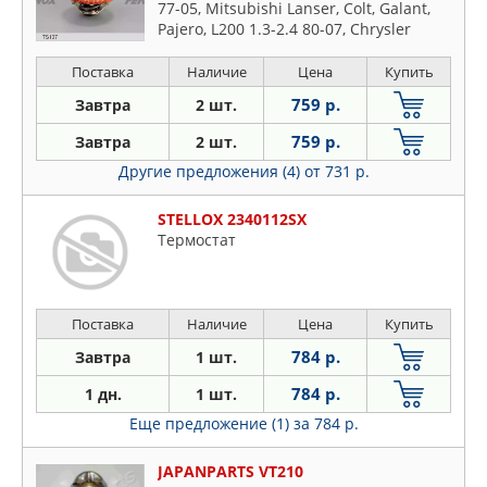
77-05, Mitsubishi Lanser, Colt, Galant,
Pajero, L200 1.3-2.4 80-07, Chrysler
Voyager 3.0 87-95, Ford Scorpio, Sierra,
Transit 1.6, 2.0, 2.3 87-00 88 град.
Поставка
Наличие
Цена
Купить
759 р.
Завтра
2 шт.
759 р.
Завтра
2 шт.
Другие предложения (4)
от 731 р.
STELLOX 2340112SX
Термостат
Поставка
Наличие
Цена
Купить
784 р.
Завтра
1 шт.
784 р.
1 дн.
1 шт.
Еще предложение (1)
за 784 р.
JAPANPARTS VT210