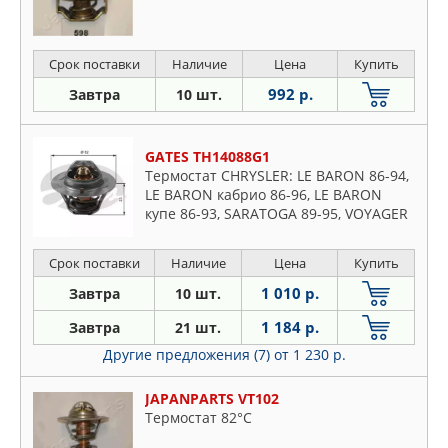
Срок поставки
Наличие
Цена
Купить
992 р.
Завтра
10 шт.
GATES TH14088G1
Термостат CHRYSLER: LE BARON 86-94,
LE BARON кабрио 86-96, LE BARON
купе 86-93, SARATOGA 89-95, VOYAGER
I 84-90, VOYAGER II 90-95 DAIHATSU:
CHARADE III 87-93,
Срок поставки
Наличие
Цена
Купить
1 010 р.
Завтра
10 шт.
1 184 р.
Завтра
21 шт.
Другие предложения (7)
от 1 230 р.
JAPANPARTS VT102
Термостат 82°C