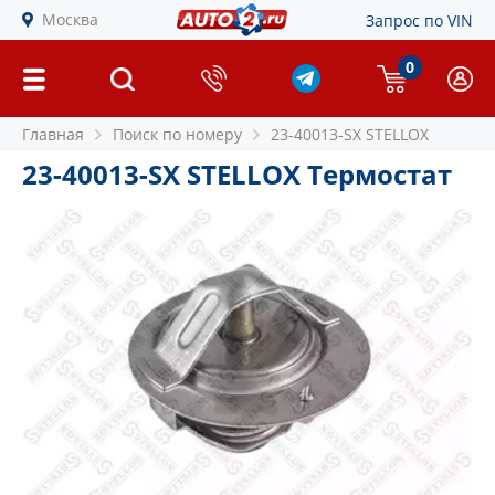
Москва
Запрос по VIN
0
Главная
Поиск по номеру
23-40013-SX STELLOX
23-40013-SX STELLOX Термостат