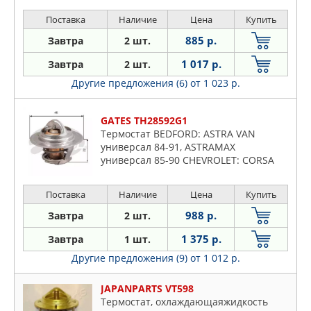
Поставка
Наличие
Цена
Купить
885 р.
Завтра
2 шт.
1 017 р.
Завтра
2 шт.
Другие предложения (6)
от 1 023 р.
GATES TH28592G1
Термостат BEDFORD: ASTRA VAN
универсал 84-91, ASTRAMAX
универсал 85-90 CHEVROLET: CORSA
94-02 DAEWOO: ARANOS 95-97, CIELO
94-00, ESPERO 91-99, LEMANS 90-95,
Поставка
Наличие
Цена
Купить
988 р.
Завтра
2 шт.
1 375 р.
Завтра
1 шт.
Другие предложения (9)
от 1 012 р.
JAPANPARTS VT598
Термостат, охлаждающаяжидкость