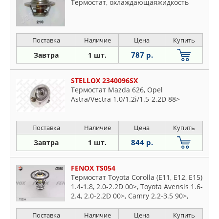
Термостат, охлаждающаяжидкость
Поставка
Наличие
Цена
Купить
787 р.
Завтра
1 шт.
STELLOX 2340096SX
Термостат Mazda 626, Opel
Astra/Vectra 1.0/1.2i/1.5-2.2D 88>
Поставка
Наличие
Цена
Купить
844 р.
Завтра
1 шт.
FENOX TS054
Термостат Toyota Corolla (E11, E12, E15)
1.4-1.8, 2.0-2.2D 00>, Toyota Avensis 1.6-
2.4, 2.0-2.2D 00>, Camry 2.2-3.5 90>,
Mitsubishi Carisma 1.6, 1.8 95-06,
Galant 2.0, 2.4 92-04, Lanser 1.3-2.0 92-
Поставка
Наличие
Цена
Купить