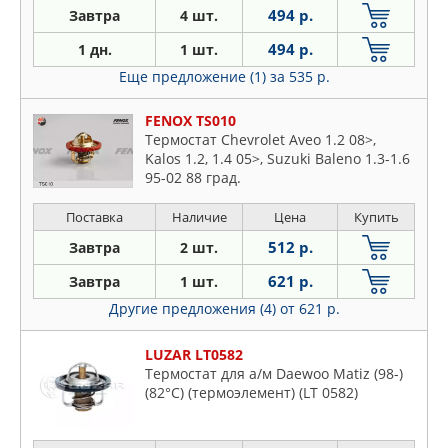
494 р.
Завтра
4 шт.
494 р.
1 дн.
1 шт.
Еще предложение (1)
за 535 р.
FENOX TS010
Термостат Chevrolet Aveo 1.2 08>,
Kalos 1.2, 1.4 05>, Suzuki Baleno 1.3-1.6
95-02 88 град.
Поставка
Наличие
Цена
Купить
512 р.
Завтра
2 шт.
621 р.
Завтра
1 шт.
Другие предложения (4)
от 621 р.
LUZAR LT0582
Термостат для а/м Daewoo Matiz (98-)
(82°С) (термоэлемент) (LT 0582)