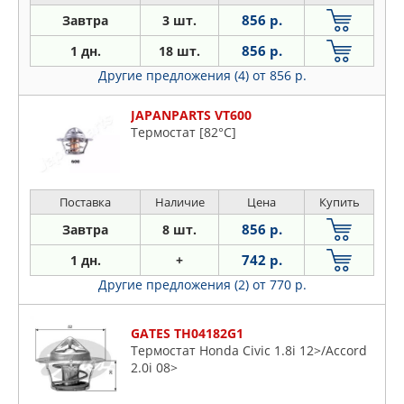
04 82 град.
856 р.
Завтра
3 шт.
856 р.
1 дн.
18 шт.
Другие предложения (4)
от 856 р.
JAPANPARTS VT600
Термостат [82°C]
Поставка
Наличие
Цена
Купить
856 р.
Завтра
8 шт.
742 р.
1 дн.
+
Другие предложения (2)
от 770 р.
GATES TH04182G1
Термостат Honda Civic 1.8i 12>/Accord
2.0i 08>