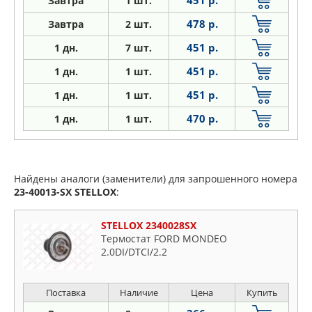
451 р.
Завтра
1 шт.
478 р.
Завтра
2 шт.
451 р.
1
дн.
7 шт.
451 р.
1
дн.
1 шт.
451 р.
1
дн.
1 шт.
470 р.
1
дн.
1 шт.
Найдены аналоги (заменители) для запрошенного номера
23-40013-SX
STELLOX
:
STELLOX 2340028SX
Термостат FORD MONDEO
2.0DI/DTCI/2.2
Поставка
Наличие
Цена
Купить