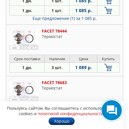
1 085 р.
1 дн.
1 шт.
1 085 р.
1 дн.
1 шт.
Еще предложение (1)
за 1 085 р.
FACET 78444
Tермостат
Срок поставки
Наличие
Цена
Купить
1 089 р.
1 дн.
3 шт.
FACET 78683
Tермостат
Пользуясь сайтом, Вы соглашаетесь с использованием
Срок поставки
Наличие
Цена
Купить
cookies и
политикой конфиденциальности
.
1 235 р.
1 дн.
2 шт.
Хорошо