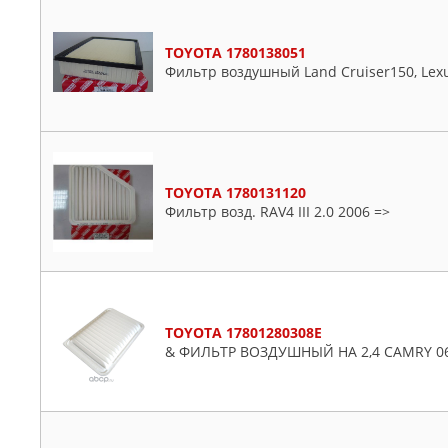
Starlet
Tundra
TOYOTA 1780138051
Urban
Фильтр воздушный Land Cruiser150, Lex
Venza
Verso
Vios
Will
Windom
TOYOTA 1780131120
Фильтр возд. RAV4 III 2.0 2006 =>
Wish
Yaris
Zelas
TOYOTA 17801280308E
& ФИЛЬТР ВОЗДУШНЫЙ НА 2,4 CAMRY 06