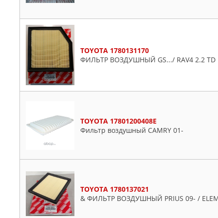
Hiace
Highlander
Hilux
Iq
TOYOTA 1780131170
Isis
ФИЛЬТР ВОЗДУШНЫЙ GS.../ RAV4 2.2 TD 
Ist
Kluger
Land
Liteace
TOYOTA 17801200408E
Mark
Фильтр воздушный CAMRY 01-
Matrix
Mr
Noah
Noah/voxy
Opa
TOYOTA 1780137021
& ФИЛЬТР ВОЗДУШНЫЙ PRIUS 09- / ELE
Paseo
Passo