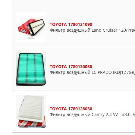
Picnic
Platz
Porte
TOYOTA 1780131090
Premio
Фильтр воздушный Land Cruiser 120/Pra
Previa
Prius
Probox
Ractis
TOYOTA 1780130080
Raum
Фильтр воздушный LC PRADO (KDJ12 /GRJ12
Rav4
Reiz
Sai
Sequoia
TOYOTA 1780128030
Sienna
Фильтр воздушный Camry 2.4 VVT-i/3.0i V
Sienta
Solara