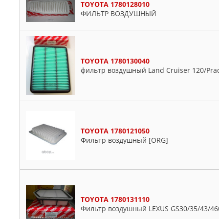
TOYOTA 1780128010
Aygo
ФИЛЬТР ВОЗДУШНЫЙ
Bb
Caldina
Camry
TOYOTA 1780130040
Carina
фильтр воздушный Land Cruiser 120/Pra
Celica
Corolla
Crown
Duet
Dyna
TOYOTA 1780121050
Фильтр воздушный [ORG]
Echo
Etios
Fj Cruiser
Fortuner
Gt
TOYOTA 1780131110
Фильтр воздушный LEXUS GS30/35/43/460
Harrier