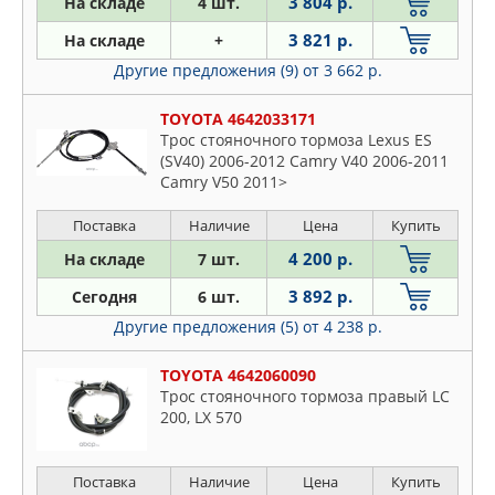
3 804 р.
На складе
4 шт.
KIA
Peugeot
3 821 р.
На складе
+
LAND ROVER
Porsche
Другие предложения (9)
от 3 662 р.
LPR
Proton
MAPCO
Renault
TOYOTA 4642033171
MARSHALL
Трос стояночного тормоза Lexus ES
Rover
(SV40) 2006-2012 Camry V40 2006-2011
MERCEDES
Saab
Camry V50 2011>
METACO
Seat
METALCAUCHO
Поставка
Наличие
Цена
Купить
Skoda
MILES
4 200 р.
На складе
7 шт.
Ssangyong
MITSUBISHI
Subaru
3 892 р.
Сегодня
6 шт.
NAKAYAMA
Suzuki
Другие предложения (5)
от 4 238 р.
NIPPARTS
Toyota
NISSAN
TOYOTA 4642060090
VW
Трос стояночного тормоза правый LC
NK
Volvo
200, LX 570
NSP
NTY
Поставка
Наличие
Цена
Купить
ONNURI