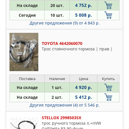
4 752 р.
На складе
20 шт.
OPEL
OSSCA
5 008 р.
Сегодня
10 шт.
PARTS MALL
Другие предложения (9)
от 4 843 р.
PATRON
PEUGEOT
TOYOTA 4642060070
QUATTRO FRENI
Трос стояночного тормоза | прав |
RENAULT
SAT
SSANGYONG
STELLOX
Поставка
Наличие
Цена
Купить
SUBARU
4 920 р.
На складе
1 шт.
SUZUKI
5 412 р.
На складе
2 шт.
SWAG
Другие предложения (4)
от 5 546 р.
TORK
TOYOTA
STELLOX 2998503SX
трос ручного тормоза л.+пVW
TRW
Golf/Jetta 83-90 drum