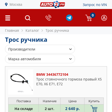
Москва
Запрос по VIN
0
Главная
Каталог
Трос ручника
Трос ручника
Производители
ASHIKA
Марка автомобиля
ASP
Alfa Romeo
ATE
BMW 34436772104
Audi
BLUE PRINT
Трос стояночного тормоза правый X5
BMW
E70, X6 Е71, E72
BMW
Chevrolet
BOSCH
Chrysler
BSG
Поставка
Наличие
Цена
Купить
Citroen
CHRYSLER
2 640 р.
Daewoo
На складе
2 шт.