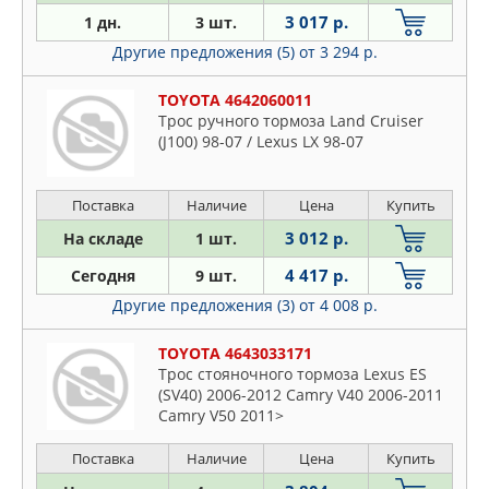
COFLE
Daihatsu
3 017 р.
1 дн.
3 шт.
DAEWOO
Dodge
Другие предложения (5)
от 3 294 р.
EUROREPAR
Fiat
FEBEST
TOYOTA 4642060011
Ford
FEBI
Трос ручного тормоза Land Cruiser
Honda
(J100) 98-07 / Lexus LX 98-07
FENOX
Hyundai
FORD
Iveco
Поставка
Наличие
Цена
Купить
GANZ
Jaguar
GM
3 012 р.
На складе
1 шт.
Jeep
HELLA
4 417 р.
Сегодня
9 шт.
KIA
HONDA
Другие предложения (3)
от 4 008 р.
Lancia
HYUNDAI-KIA
Land Rover
TOYOTA 4643033171
ISUZU
Mazda
Трос стояночного тормоза Lexus ES
IVECO
(SV40) 2006-2012 Camry V40 2006-2011
Mercedes
JAPANPARTS
Camry V50 2011>
Mitsubishi
JAPKO
Nissan
Поставка
Наличие
Цена
Купить
JP GROUP
Opel