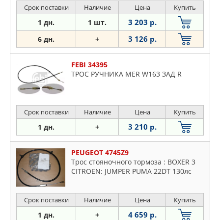
Срок поставки
Наличие
Цена
Купить
3 203 р.
1 дн.
1 шт.
3 126 р.
6 дн.
+
FEBI 34395
ТРОС РУЧНИКА MER W163 ЗАД R
Срок поставки
Наличие
Цена
Купить
3 210 р.
1 дн.
+
PEUGEOT 4745Z9
Трос стояночного тормоза : BOXER 3
CITROEN: JUMPER PUMA 22DT 130лс
Срок поставки
Наличие
Цена
Купить
4 659 р.
1 дн.
+