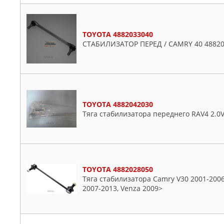
Solara
Soluna
TOYOTA 4882033040
Starlet
СТАБИЛИЗАТОР ПЕРЕД / CAMRY 40 48820
Sw4
Tundra
Venza
Verso
Vios
TOYOTA 4882042030
Тяга стабилизатора переднего RAV4 2.0V
Will
Windom
Yaris
Zelas
TOYOTA 4882028050
Тяга стабилизатора Camry V30 2001-2006, 
2007-2013, Venza 2009>