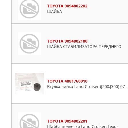
TOYOTA 9094802202
Aygo
ШАЙБА
Bb
Camry
Celica
Corolla
TOYOTA 9094802180
Crown
ШАЙБА СТАБИЛИЗАТОРА ПЕРЕДНЕГО
Dyna
Echo
Etios
Fj Cruiser
TOYOTA 4881760010
Fortuner
Втулка линка Land Cruiser (J200,J300) 07-
Harrier
Hiace
Highlander
Hilux
TOYOTA 9094802201
Ist
Шайба подвески Land Cruiser, Lexus