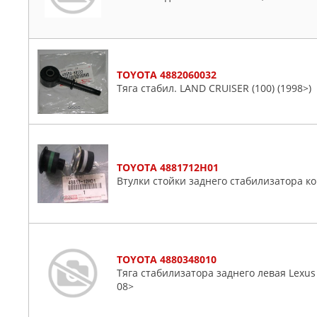
Kluger
Land
Mark
Mirai
TOYOTA 4882060032
Paseo
Тяга стабил. LAND CRUISER (100) (1998>)
Platz
Porte
Previa
Prius
TOYOTA 4881712H01
Probox
Втулки стойки заднего стабилизатора к
Raum
Rav4
Reiz
Rush
TOYOTA 4880348010
Sequoia
Тяга стабилизатора заднего левая Lexu
08>
Sienna
Sienta