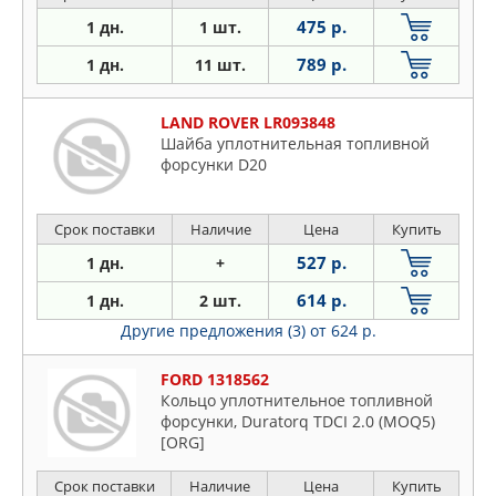
475 р.
1 дн.
1 шт.
789 р.
1 дн.
11 шт.
LAND ROVER LR093848
Шайба уплотнительная топливной
форсунки D20
Срок поставки
Наличие
Цена
Купить
527 р.
1 дн.
+
614 р.
1 дн.
2 шт.
Другие предложения (3)
от 624 р.
FORD 1318562
Кольцо уплотнительное топливной
форсунки, Duratorq TDCI 2.0 (MOQ5)
[ORG]
Срок поставки
Наличие
Цена
Купить