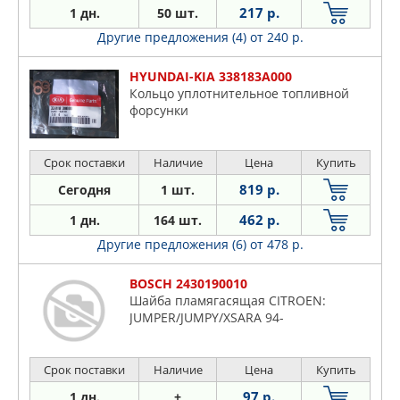
217 р.
1 дн.
50 шт.
Другие предложения (4)
от 240 р.
HYUNDAI-KIA 338183A000
Кольцо уплотнительное топливной
форсунки
Срок поставки
Наличие
Цена
Купить
819 р.
Сегодня
1 шт.
462 р.
1 дн.
164 шт.
Другие предложения (6)
от 478 р.
BOSCH 2430190010
Шайба пламягасящая CITROEN:
JUMPER/JUMPY/XSARA 94-
Срок поставки
Наличие
Цена
Купить
97 р.
1 дн.
+