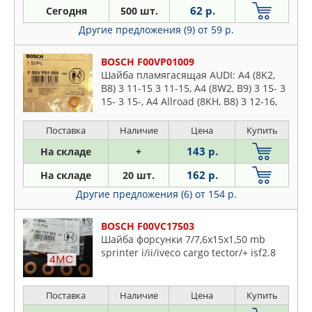
FEBEST
Daewoo
62 р.
Сегодня
500 шт.
FEBI
Dodge
Другие предложения (9)
от 59 р.
FORD
Fiat
GM
BOSCH F00VP01009
Ford
Шайба пламягасящая AUDI: A4 (8K2,
HONDA
Honda
B8) 3 11-15 3 11-15, A4 (8W2, B9) 3 15- 3
HYUNDAI-KIA
15- 3 15-, A4 Allroad (8KH, B8) 3 12-16,
Hyundai
IVECO
A4 Allroad (8WH, B9) 3 16- 3 16-, A4
Infiniti
Avant (8K5
Поставка
Наличие
Цена
Купить
KIA
Iveco
143 р.
На складе
+
KRAUF
Jaguar
LAND ROVER
162 р.
На складе
20 шт.
Jeep
LYNXAUTO
Другие предложения (6)
от 154 р.
KIA
MAZDA
Lancia
BOSCH F00VC17503
MEAT & DORIA
Land Rover
Шайба форсунки 7/7,6x15x1,50 mb
MERCEDES
sprinter i/ii/iveco cargo tector/+ isf2.8
Lexus
METALCAUCHO
Mazda
MITSUBISHI
Mercedes
Поставка
Наличие
Цена
Купить
NISSAN
Mitsubishi