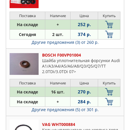
Поставка
Наличие
Цена
Купить
252 р.
На складе
+
374 р.
Сегодня
2 шт.
Другие предложения (3)
от 260 р.
BOSCH F00VP01004
Шайба уплотнительная форсунки Audi
A1/A3/A4/A5/A6/A8/Q3/Q5/Q7/TT
2.0TDi/3.0TDi 07>
Поставка
Наличие
Цена
Купить
270 р.
На складе
16 шт.
284 р.
На складе
+
Другие предложения (5)
от 301 р.
VAG WHT000884
Кольцо уплотнительное корпуса топл.