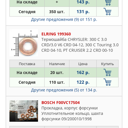
143 р.
На складе
+
NOK
Nissan
PATRON
131 р.
Сегодня
350 шт.
Opel
PEUGEOT
Другие предложения (9)
от 151 р.
Peugeot
PORSCHE
Porsche
ELRING 199360
QUATTRO FRENI
Renault
Термошайба CHRYSLER: 300 C 3.0
RENAULT
CRD/3.0 V6 CRD 04-12, 300 C Touring 3.0
Rover
SANWA
CRD 04-10, PT CRUISER 2.2 CRD 00-10
Saab
DO
SAT
Seat
Поставка
Наличие
Цена
Купить
SSANGYONG
Skoda
162 р.
На складе
20 шт.
SUBARU
Ssangyong
TOPRAN
122 р.
Сегодня
110 шт.
Subaru
TOYOTA
Другие предложения (5)
от 134 р.
Suzuki
TRUCKTEC AUTOMOTIVE
Toyota
BOSCH F00VC17504
VAG
VW
Прокладка, корпус форсунки
VOLVO
Уплотнительное кольцо, шахта
Volvo
форсунки 09/200010/1998
ZEKKERT