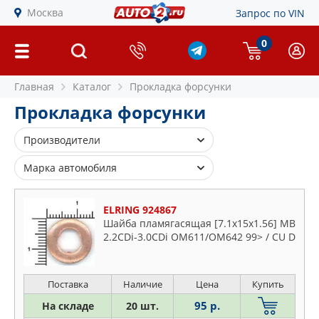
Москва
Запрос по VIN
0
Главная
Каталог
Прокладка форсунки
Прокладка форсунки
Производители
AJUSA
Марка автомобиля
AMIWA
Alfa Romeo
BMW
ELRING 924867
Audi
Шайба пламягасящая [7.1x15x1.56] MB
BOSCH
BMW
2.2CDi-3.0CDi OM611/OM642 99> / CU D
BSG
Cadillac
CHRYSLER
Chevrolet
ELRING
Поставка
Наличие
Цена
Купить
Chrysler
ELWIS ROYAL
95 р.
На складе
20 шт.
Citroen