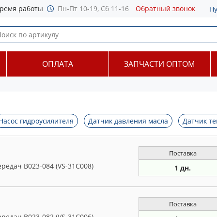
ремя работы
Пн-Пт 10-19, Сб 11-16
Обратный звонок
Н
ОПЛАТА
ЗАПЧАСТИ ОПТОМ
Насос гидроусилителя
Датчик давления масла
Датчик т
Поставка
редач B023-084 (VS-31C008)
1 дн.
Поставка
редач B023-082 (VS-31C006)