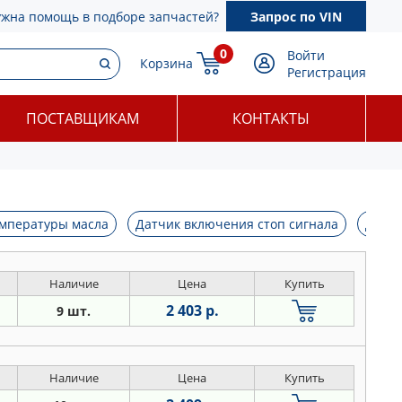
ужна помощь в подборе запчастей?
Запрос по VIN
0
Войти
Корзина
Регистрация
ПОСТАВЩИКАМ
КОНТАКТЫ
емпературы масла
Датчик включения стоп сигнала
Датчи
Наличие
Цена
Купить
2 403 р.
9 шт.
Наличие
Цена
Купить