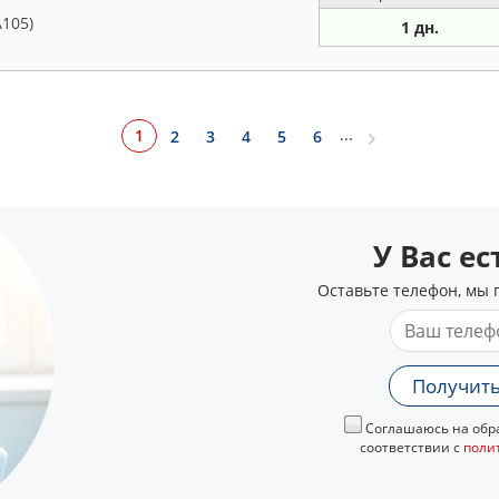
A105)
1 дн.
...
1
2
3
4
5
6
У Вас е
Оставьте телефон, мы 
Получить
Соглашаюсь на обра
соответствии с
поли