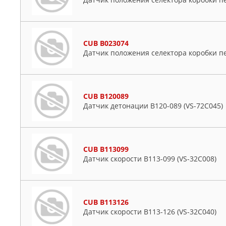
CUB B023074
Датчик положения селектора коробки пе
CUB B120089
Датчик детонации B120-089 (VS-72C045)
CUB B113099
Датчик скорости B113-099 (VS-32C008)
CUB B113126
Датчик скорости B113-126 (VS-32C040)