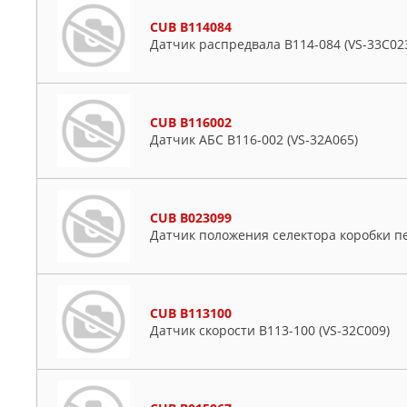
CUB B114084
Датчик распредвала B114-084 (VS-33C02
CUB B116002
Датчик АБС B116-002 (VS-32A065)
CUB B023099
Датчик положения селектора коробки пе
CUB B113100
Датчик скорости B113-100 (VS-32C009)