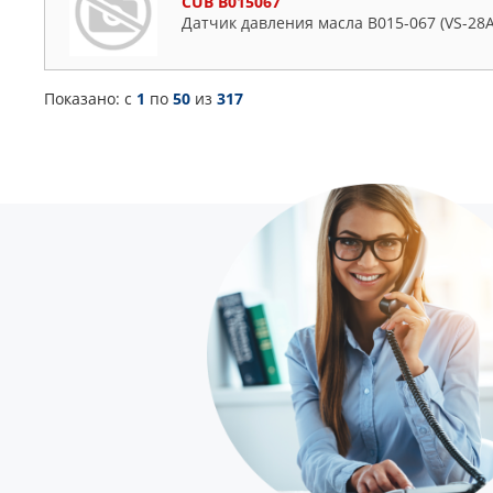
CUB B015067
Датчик давления масла B015-067 (VS-28
Показано: c
1
по
50
из
317