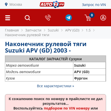
Москва
Запрос по VIN
0
Главная
Запчасти
Suzuki
APV (GD)
1.5
Наконечник рулевой тяги
Наконечник рулевой тяги
Suzuki APV (GD) 2003 -
КАТАЛОГ ЗАПЧАСТЕЙ Сузуки
Марка автомобиля
Suzuki
Модель автомобиля
APV (GD)
Кузов
Фургон
Все характеристики »
К сожалению поиск по номеру
в прайслисте не дал
результатов...
Воспользуйтесь
подбором по VIN номеру
или