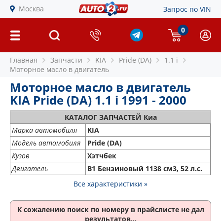
Москва
Запрос по VIN
0
Главная
Запчасти
KIA
Pride (DA)
1.1 i
Моторное масло в двигатель
Моторное масло в двигатель
KIA Pride (DA) 1.1 i 1991 - 2000
КАТАЛОГ ЗАПЧАСТЕЙ Киа
Марка автомобиля
KIA
Модель автомобиля
Pride (DA)
Кузов
Хэтчбек
Двигатель
B1 Бензиновый 1138 см3, 52 л.с.
Все характеристики »
К сожалению поиск по номеру
в прайслисте не дал
результатов...