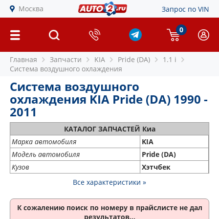
Москва
Запрос по VIN
0
Главная
Запчасти
KIA
Pride (DA)
1.1 i
Система воздушного охлаждения
Система воздушного
охлаждения KIA Pride (DA) 1990 -
2011
КАТАЛОГ ЗАПЧАСТЕЙ Киа
Марка автомобиля
KIA
Модель автомобиля
Pride (DA)
Кузов
Хэтчбек
Все характеристики »
К сожалению поиск по номеру
в прайслисте не дал
результатов...