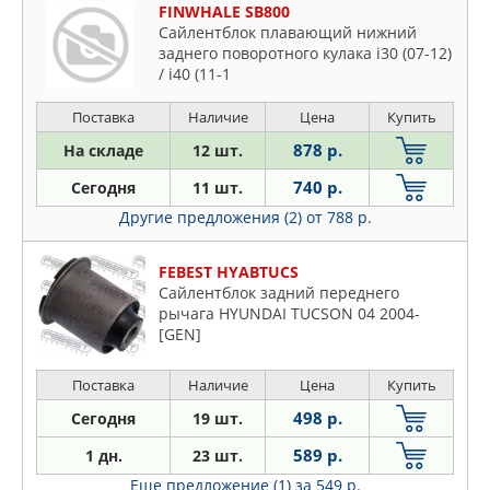
FINWHALE SB800
Сайлентблок плавающий нижний
заднего поворотного кулака i30 (07-12)
/ i40 (11-1
Поставка
Наличие
Цена
Купить
878 р.
На складе
12 шт.
740 р.
Сегодня
11 шт.
Другие предложения (2)
от 788 р.
FEBEST HYABTUCS
Сайлентблок задний переднего
рычага HYUNDAI TUCSON 04 2004-
[GEN]
Поставка
Наличие
Цена
Купить
498 р.
Сегодня
19 шт.
589 р.
1 дн.
23 шт.
Еще предложение (1)
за 549 р.