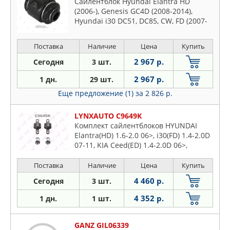
Сайлентблок Hyundai Elantra HD
(2006-), Genesis GC4D (2008-2014),
Hyundai i30 DC51, DC85, CW, FD (2007-
2011), Hyundai i40 LC81 (2011-),
Hyundai i45 EC41 (2010-2012), Hyundai
Поставка
Наличие
Цена
Купить
iX 55 EN (2008-), Maxcruz DM12 (2013-),
Santa FE CM, DM (2005-), Sonata GF, GF
2 967 р.
Сегодня
3 шт.
2 967 р.
1 дн.
29 шт.
Еще предложение (1)
за 2 826 р.
LYNXAUTO C9649K
Комплект сайлентблоков HYUNDAI
Elantra(HD) 1.6-2.0 06>, i30(FD) 1.4-2.0D
07-11, KIA Ceed(ED) 1.4-2.0D 06>,
Carens III 1.6-2.0D 06>, Magentis(MG)
2.0-2.7 05>
Поставка
Наличие
Цена
Купить
4 460 р.
Сегодня
3 шт.
4 352 р.
1 дн.
1 шт.
GANZ GIL06339