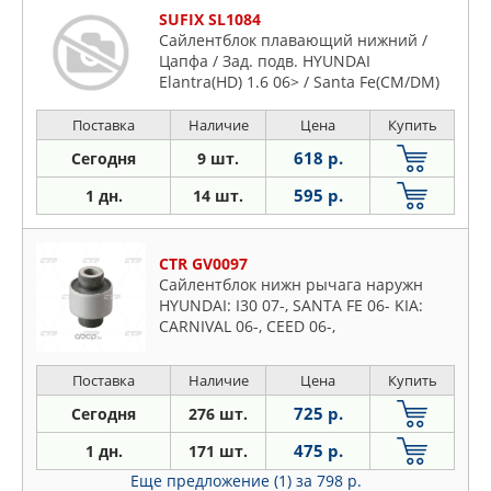
SUFIX SL1084
Сайлентблок плавающий нижний /
Цапфа / Зад. подв. HYUNDAI
Elantra(HD) 1.6 06> / Santa Fe(CM/DM)
2.0-
Поставка
Наличие
Цена
Купить
618 р.
Сегодня
9 шт.
595 р.
1 дн.
14 шт.
CTR GV0097
Сайлентблок нижн рычага наружн
HYUNDAI: I30 07-, SANTA FE 06- KIA:
CARNIVAL 06-, CEED 06-,
OPTIMA/MAGENTIS 06-, CARENS 06-
Поставка
Наличие
Цена
Купить
725 р.
Сегодня
276 шт.
475 р.
1 дн.
171 шт.
Еще предложение (1)
за 798 р.