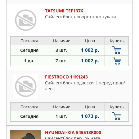
TATSUMI TEF1376
Сайлентблок поворотного кулака
Поставка
Наличие
Цена
Купить
1 002 р.
Сегодня
3 шт.
1 002 р.
1 дн.
7 шт.
FIESTROCO 11K1243
Сайлентблок подвески | перед прав/
лев |
Поставка
Наличие
Цена
Купить
1 073 р.
Сегодня
1 шт.
HYUNDAI-KIA 545513R000
Сайлентблок пер. рычага