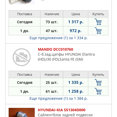
Поставка
Наличие
Цена
Купить
1 317 р.
Сегодня
73 шт.
972 р.
1 дн.
47 шт.
Еще предложение (1)
за 1 334 р.
MANDO DCC010760
С-б.зад.цапфы HYUNDAI Elantra
(HD),I30 (FD),Santa FE (SM)
Поставка
Наличие
Цена
Купить
1 335 р.
Сегодня
25 шт.
1 258 р.
1 дн.
61 шт.
Еще предложение (1)
за 1 384 р.
HYUNDAI-KIA 551304D000
Сайлентблок задней подвески