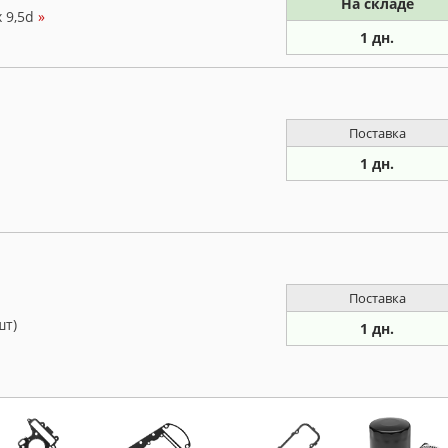
На складе
 9,5d
»
1 дн.
Поставка
1 дн.
Поставка
шт)
1 дн.