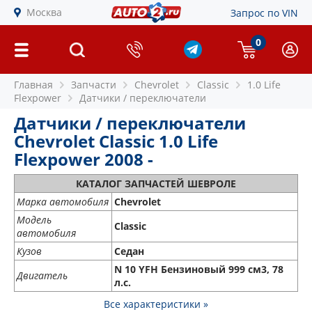
Москва
Запрос по VIN
0
Главная
Запчасти
Chevrolet
Classic
1.0 Life
Flexpower
Датчики / переключатели
Датчики / переключатели
Chevrolet Classic 1.0 Life
Flexpower 2008 -
КАТАЛОГ ЗАПЧАСТЕЙ ШЕВРОЛЕ
Марка автомобиля
Chevrolet
Модель
Classic
автомобиля
Кузов
Седан
N 10 YFH Бензиновый 999 см3, 78
Двигатель
л.с.
Все характеристики »