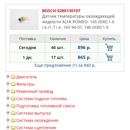
BOSCH 0280130107
Датчик температуры охлаждающей
жидкости ALFA ROMEO: 145 (930) 1.6
i.e./1.7 i.e. 16V 94-01, 146 (930) 1.6
i.e./1.7 i.e. 16V 94-01, 155 (167) 1.7
T.S./1.7 T.S. (167.A4D, 167.A4H)/1.8 T.S.
Поставка
Наличие
Цена
Купить
896 р.
Сегодня
40 шт.
865 р.
1 дн.
17 шт.
Еще предложение (1)
за 840 р.
Двигатель
Фильтры
Ременный привод
Система подачи топлива
Подготовка топливной смеси
Система выпуска
Система охлаждения
Система сцепления