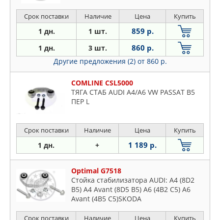
Срок поставки
Наличие
Цена
Купить
859 р.
1 дн.
1 шт.
860 р.
1 дн.
3 шт.
Другие предложения (2)
от 860 р.
COMLINE CSL5000
ТЯГА СТАБ AUDI A4/A6 VW PASSAT B5
ПЕР L
Срок поставки
Наличие
Цена
Купить
1 189 р.
1 дн.
+
Optimal G7518
Стойка стабилизатора AUDI: A4 (8D2
B5) A4 Avant (8D5 B5) A6 (4B2 C5) A6
Avant (4B5 C5)SKODA
Срок поставки
Наличие
Цена
Купить