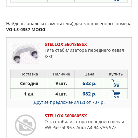
Найдены аналоги (заменители) для запрошенного номера
VO-LS-0357
MOOG
:
STELLOX 5601868SX
Тяга стабилизатора переднего левая
к-кт
Поставка
Наличие
Цена
Купить
682 р.
Сегодня
9 шт.
682 р.
1 дн.
4 шт.
Другие предложения (2)
от 737 р.
STELLOX 5600605SX
Тяга стабилизатора переднего левая
VW Passat 96>, Audi A4 94>/A6 97>