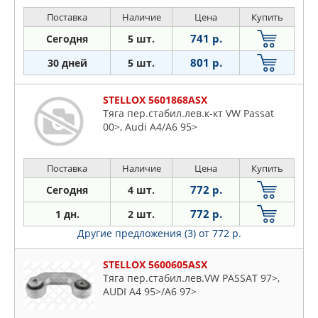
Поставка
Наличие
Цена
Купить
741 р.
Сегодня
5 шт.
801 р.
30 дней
5 шт.
STELLOX 5601868ASX
Тяга пер.стабил.лев.к-кт VW Passat
00>, Audi A4/A6 95>
Поставка
Наличие
Цена
Купить
772 р.
Сегодня
4 шт.
772 р.
1 дн.
2 шт.
Другие предложения (3)
от 772 р.
STELLOX 5600605ASX
Тяга пер.стабил.лев.VW PASSAT 97>,
AUDI A4 95>/A6 97>