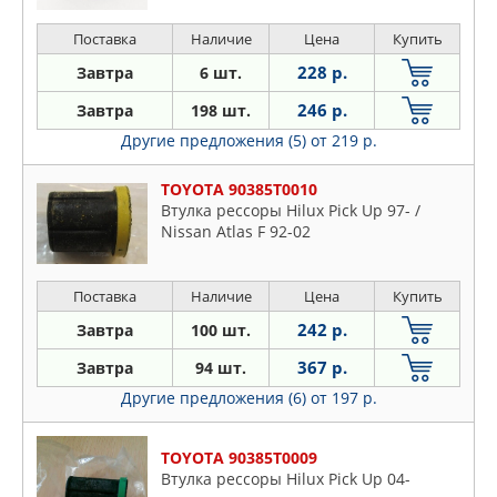
PERFECT
Поставка
Наличие
Цена
Купить
QUATTRO FRENI
228 р.
Завтра
6 шт.
RBI
246 р.
Завтра
198 шт.
SAT
Другие предложения (5)
от 219 р.
SIDEM
STC
TOYOTA 90385T0010
STELLOX
Втулка рессоры Hilux Pick Up 97- /
Nissan Atlas F 92-02
SUBARU
SUFIX
SUZUKI
Поставка
Наличие
Цена
Купить
SWAG
242 р.
Завтра
100 шт.
TATSUMI
367 р.
Завтра
94 шт.
TEDGUM
Другие предложения (6)
от 197 р.
TENACITY
TOYOTA
TOYOTA 90385T0009
ZEKKERT
Втулка рессоры Hilux Pick Up 04-