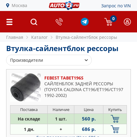
Москва
Запрос по VIN
0
Главная
Каталог
Втулка-сайлентблок рессоры
Втулка-сайлентблок рессоры
Производители
4U
FEBEST TABET196S
AVANTECH
САЙЛЕНБЛОК ЗАДНЕЙ РЕССОРЫ
BIRTH
(TOYOTA CALDINA CT196/ET196/CT197
1992-2002)
BLUE PRINT
BSG
Поставка
Наличие
Цена
Купить
CTR
560 р.
На складе
1 шт.
FEBEST
686 р.
1 дн.
+
FEBI