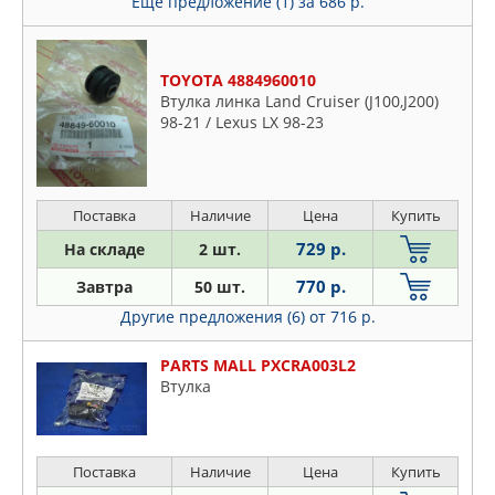
Еще предложение (1)
за 686 р.
FIAT
FIESTROCO
FIXAR
TOYOTA 4884960010
FORD
Втулка линка Land Cruiser (J100,J200)
GANZ
98-21 / Lexus LX 98-23
GSP
HANSE
HONDA
Поставка
Наличие
Цена
Купить
HYUNDAI-KIA
729 р.
На складе
2 шт.
ISUZU
770 р.
Завтра
50 шт.
JAPANPARTS
Другие предложения (6)
от 716 р.
JAPKO
JIKIU
PARTS MALL PXCRA003L2
Втулка
JP GROUP
KIA
KRAFT
Поставка
Наличие
Цена
Купить
LYNXAUTO