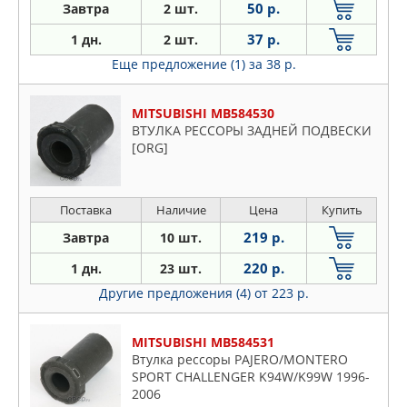
50 р.
Завтра
2 шт.
MALO
MANDO
37 р.
1 дн.
2 шт.
MARSHALL
Еще предложение (1)
за 38 р.
MASUMA
MAZDA
MITSUBISHI MB584530
ВТУЛКА РЕССОРЫ ЗАДНЕЙ ПОДВЕСКИ
MERCEDES
[ORG]
METACO
METALCAUCHO
MITSUBISHI
Поставка
Наличие
Цена
Купить
MOOG
219 р.
Завтра
10 шт.
NAKAYAMA
220 р.
1 дн.
23 шт.
NISSAN
Другие предложения (4)
от 223 р.
NSO
NTY
MITSUBISHI MB584531
OPTIMAL
Втулка рессоры PAJERO/MONTERO
SPORT CHALLENGER K94W/K99W 1996-
PARTS MALL
2006
PATRON