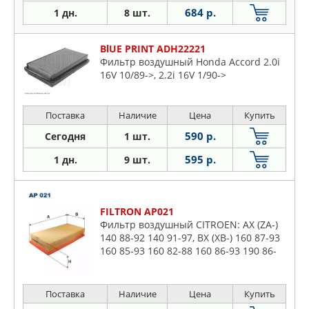
684 р.
1 дн.
8 шт.
BlUE PRINT ADH22221
Фильтр воздушный Honda Accord 2.0i
16V 10/89->, 2.2i 16V 1/90->
Поставка
Наличие
Цена
Купить
590 р.
Сегодня
1 шт.
595 р.
1 дн.
9 шт.
FILTRON AP021
Фильтр воздушный CITROEN: AX (ZA-)
140 88-92 140 91-97, BX (XB-) 160 87-93
160 85-93 160 82-88 160 86-93 190 86-
89 190 86-89 190 88-93 190 88-93 190
86-93 190 88-93 1
Поставка
Наличие
Цена
Купить