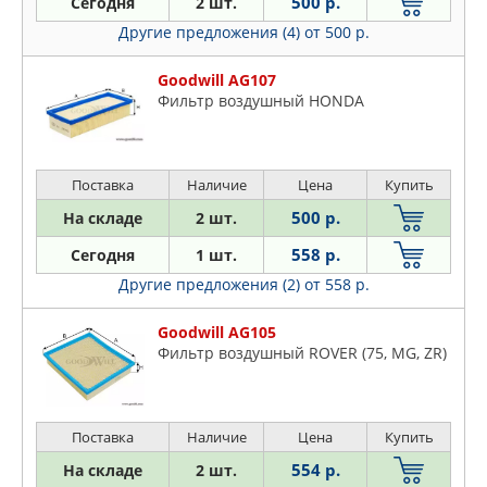
FILTRON
500 р.
Сегодня
2 шт.
600
FRAM
Другие предложения (4)
от 500 р.
800
GOODWILL
Cabriolet
Goodwill AG107
JAPANPARTS
Фильтр воздушный HONDA
Coupe
JP GROUP
Maestro
LYNXAUTO
Mini
MANN
Поставка
Наличие
Цена
Купить
Montego
MEAT & DORIA
500 р.
На складе
2 шт.
Streetwise
MECAFILTER
558 р.
Сегодня
1 шт.
MFILTER
Другие предложения (2)
от 558 р.
NIPPARTS
PATRON
Goodwill AG105
Фильтр воздушный ROVER (75, MG, ZR)
PURFLUX
SCT
STELLOX
Поставка
Наличие
Цена
Купить
UFI
554 р.
На складе
2 шт.
VALEO