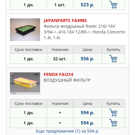
523 р.
1 дн.
1 шт.
JAPANPARTS FA498S
Фильтр воздушный Rover 216i 16V
3/94->, 416 16V 12/89->, Honda Concerto
1.4i, 1.6i
Срок поставки
Наличие
Цена
Купить
556 р.
1 дн.
32 шт.
FENOX FAI214
ВОЗДУШНЫЙ ФИЛЬТР
Срок поставки
Наличие
Цена
Купить
594 р.
1 дн.
+
594 р.
1 дн.
+
Еще предложение (1)
за 594 р.