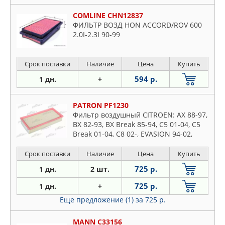
COMLINE CHN12837
ФИЛЬТР ВОЗД HON ACCORD/ROV 600
2.0I-2.3I 90-99
Срок поставки
Наличие
Цена
Купить
594 р.
1 дн.
+
PATRON PF1230
Фильтр воздушный CITROEN: AX 88-97,
BX 82-93, BX Break 85-94, C5 01-04, C5
Break 01-04, C8 02-, EVASION 94-02,
JUMPY 95-
Срок поставки
Наличие
Цена
Купить
725 р.
1 дн.
2 шт.
725 р.
1 дн.
+
Еще предложение (1)
за 725 р.
MANN C33156