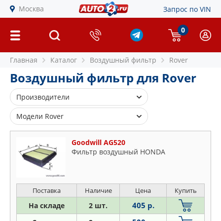
Москва
Запрос по VIN
0
Главная
Каталог
Воздушный фильтр
Rover
Воздушный фильтр для Rover
Производители
BLUE PRINT
Модели Rover
BOSCH
2000-3500
BSG
Goodwill AG520
25
Фильтр воздушный HONDA
CHAMPION
45
CLEAN FILTERS
75
COMLINE
100
Поставка
Наличие
Цена
Купить
DENCKERMAN
200
405 р.
На складе
2 шт.
FENOX
400