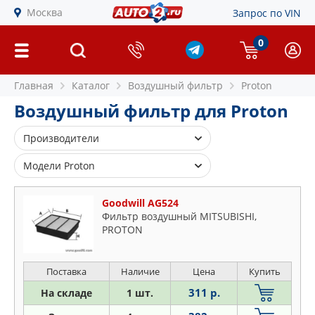
Москва
Запрос по VIN
0
Главная
Каталог
Воздушный фильтр
Proton
Воздушный фильтр для Proton
Производители
AMC FILTER
Модели Proton
BLUE PRINT
Impian
CLEAN FILTERS
Goodwill AG524
Jumbuck
Фильтр воздушный MITSUBISHI,
FENOX
Persona
PROTON
FILTRON
Satria
GOODWILL
Savvy
Поставка
Наличие
Цена
Купить
JAPANPARTS
Wira
311 р.
На складе
1 шт.
MANN