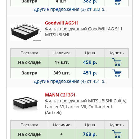
MEAT & DORIA
382 р.
Завтра
4 шт.
MECAFILTER
Другие предложения (3)
от 382 р.
MFILTER
Goodwill AG511
PATRON
Фильтр воздушный GoodWill AG 511
PURFLUX
MITSUBISHI
SCT
STELLOX
Поставка
Наличие
Цена
Купить
459 р.
На складе
17 шт.
451 р.
Завтра
349 шт.
Другие предложения (4)
от 451 р.
MANN C21361
Фильтр воздушный MITSUBISHI Colt V,
Lancer VI, Lancer VII, Outlander I
(Airtrek)
Поставка
Наличие
Цена
Купить
768 р.
На складе
+