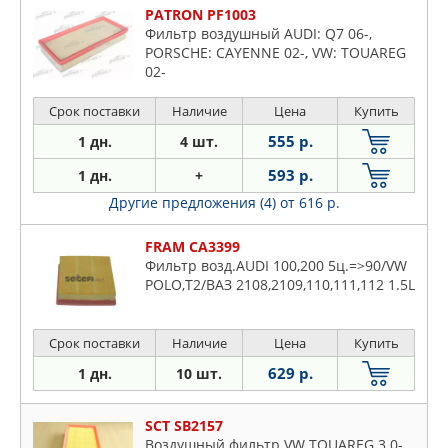
PATRON PF1003
Фильтр воздушный AUDI: Q7 06-,
PORSCHE: CAYENNE 02-, VW: TOUAREG
02-
Срок поставки
Наличие
Цена
Купить
555 р.
1 дн.
4 шт.
593 р.
1 дн.
+
Другие предложения (4)
от 616 р.
FRAM CA3399
Фильтр возд.AUDI 100,200 5ц.=>90/VW
POLO,T2/ВАЗ 2108,2109,110,111,112 1.5L
Срок поставки
Наличие
Цена
Купить
629 р.
1 дн.
10 шт.
SCT SB2157
Воздушный фильтр VW TOUAREG 3.0-