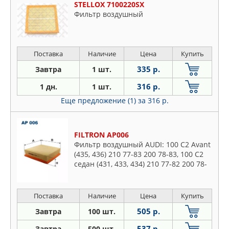
STELLOX 7100220SX
Фильтр воздушный
Поставка
Наличие
Цена
Купить
335 р.
Завтра
1 шт.
316 р.
1 дн.
1 шт.
Еще предложение (1)
за 316 р.
FILTRON AP006
Фильтр воздушный AUDI: 100 C2 Avant
(435, 436) 210 77-83 200 78-83, 100 C2
седан (431, 433, 434) 210 77-82 200 78-
82, 100 C3 Avant (445, 446) 180 83-89
200 86-87 200
Поставка
Наличие
Цена
Купить
505 р.
Завтра
100 шт.
537 р.
Завтра
500 шт.