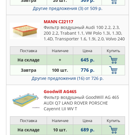
509 р.
Завтра
20 шт.
FILTRON
Другие предложения (3)
от 509 р.
FRAM
GOODWILL
MANN C22117
JS ASAKASHI
Фильтр воздушный Audi 100 2.2, 2.3,
KOLBENSCHMIDT
200 2.2, Trabant 1.1, VW Polo 1.3i, 1.3D,
1.4D, Transporter 1.6, 1.9i, 2.0, Volvo 240
LYNXAUTO
2.0D, 2.4D, Wartburg 1.3
MANN
Поставка
Наличие
Цена
Купить
MEAT & DORIA
645 р.
На складе
+
MECAFILTER
776 р.
Завтра
100 шт.
MFILTER
Другие предложения (16)
от 726 р.
OSSCA
PATRON
Goodwill AG465
Фильтр воздушный GoodWill AG 465
PURFLUX
AUDI Q7 LAND ROVER PORSCHE
SCT
Cayennt I,II WV T
STELLOX
Поставка
Наличие
Цена
Купить
UFI
689 р.
На складе
10 шт.
WEEN