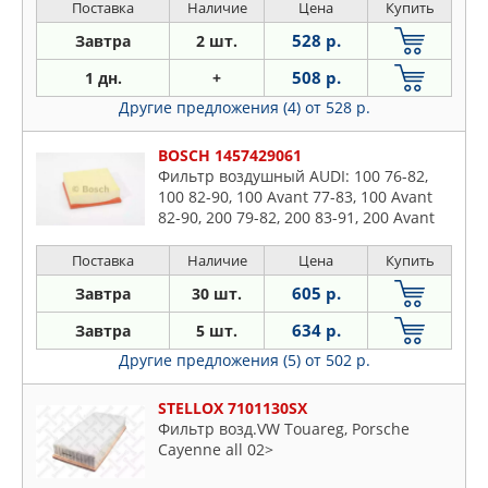
Поставка
Наличие
Цена
Купить
528 р.
Завтра
2 шт.
508 р.
1 дн.
+
Другие предложения (4)
от 528 р.
BOSCH 1457429061
Фильтр воздушный AUDI: 100 76-82,
100 82-90, 100 Avant 77-83, 100 Avant
82-90, 200 79-82, 200 83-91, 200 Avant
83-91 JAGUAR: XJ 94-97, XJ 86-94, XJSC
Convertibl
Поставка
Наличие
Цена
Купить
605 р.
Завтра
30 шт.
634 р.
Завтра
5 шт.
Другие предложения (5)
от 502 р.
STELLOX 7101130SX
Фильтр возд.VW Touareg, Porsche
Cayenne all 02>