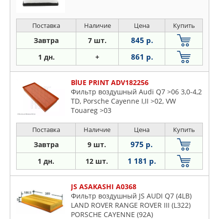
Поставка
Наличие
Цена
Купить
845 р.
Завтра
7 шт.
861 р.
1 дн.
+
BlUE PRINT ADV182256
Фильтр воздушный Audi Q7 >06 3,0-4,2
TD, Porsche Cayenne I,II >02, VW
Touareg >03
Поставка
Наличие
Цена
Купить
975 р.
Завтра
9 шт.
1 181 р.
1 дн.
12 шт.
JS ASAKASHI A0368
Фильтр воздушный JS AUDI Q7 (4LB)
LAND ROVER RANGE ROVER III (L322)
PORSCHE CAYENNE (92A)