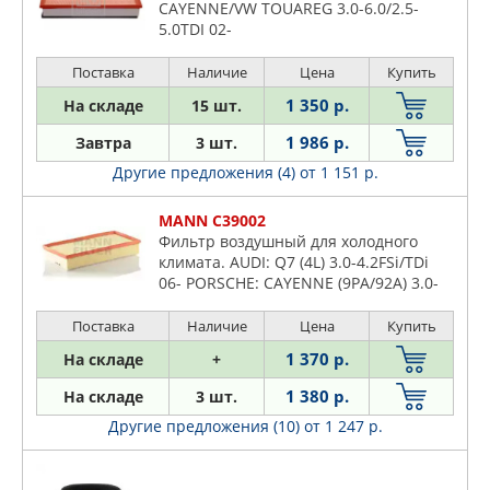
CAYENNE/VW TOUAREG 3.0-6.0/2.5-
5.0TDI 02-
Поставка
Наличие
Цена
Купить
1 350 р.
На складе
15 шт.
1 986 р.
Завтра
3 шт.
Другие предложения (4)
от 1 151 р.
MANN C39002
Фильтр воздушный для холодного
климата. AUDI: Q7 (4L) 3.0-4.2FSi/TDi
06- PORSCHE: CAYENNE (9PA/92A) 3.0-
4.8i/D/S/Turbo 02- VW: TOUAREG (7L/7P)
2.5-6.0i/FSi/TDi 02-
Поставка
Наличие
Цена
Купить
1 370 р.
На складе
+
1 380 р.
На складе
3 шт.
Другие предложения (10)
от 1 247 р.