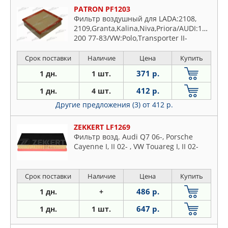
PATRON PF1203
Фильтр воздушный для LADA:2108,
2109,Granta,Kalina,Niva,Priora/AUDI:100,
200 77-83/VW:Polo,Transporter II-
III/CHEVROLET:NIVA 2002-/VOLVO:240
2.4 disel
Срок поставки
Наличие
Цена
Купить
371 р.
1 дн.
1 шт.
412 р.
1 дн.
4 шт.
Другие предложения (3)
от 412 р.
ZEKKERT LF1269
Фильтр возд. Audi Q7 06-, Porsche
Cayenne I, II 02- , VW Touareg I, II 02-
Срок поставки
Наличие
Цена
Купить
486 р.
1 дн.
+
647 р.
1 дн.
1 шт.