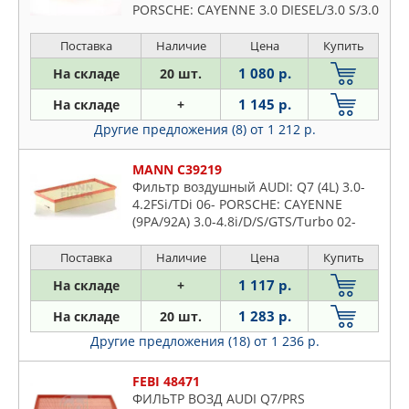
PORSCHE: CAYENNE 3.0 DIESEL/3.0 S/3.0
S E-HYBRID/3.6/4.2 S DIESEL/4.8 GTS/4.8
S/4.8 TURB
Поставка
Наличие
Цена
Купить
1 080 р.
На складе
20 шт.
1 145 р.
На складе
+
Другие предложения (8)
от 1 212 р.
MANN C39219
Фильтр воздушный AUDI: Q7 (4L) 3.0-
4.2FSi/TDi 06- PORSCHE: CAYENNE
(9PA/92A) 3.0-4.8i/D/S/GTS/Turbo 02-
VW: TOUAREG (7L /7P5) 2.5-
6.0i/TSi/FSi/TDi/V6/V8/W12 02-
Поставка
Наличие
Цена
Купить
1 117 р.
На складе
+
1 283 р.
На складе
20 шт.
Другие предложения (18)
от 1 236 р.
FEBI 48471
ФИЛЬТР ВОЗД AUDI Q7/PRS