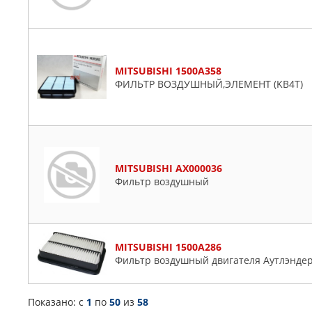
MITSUBISHI 1500A358
ФИЛЬТР ВОЗДУШНЫЙ,ЭЛЕМЕНТ (KB4T)
MITSUBISHI AX000036
Фильтp вoздyшный
MITSUBISHI 1500A286
Фильтр воздушный двигателя Аутлэндер
Показано: c
1
по
50
из
58