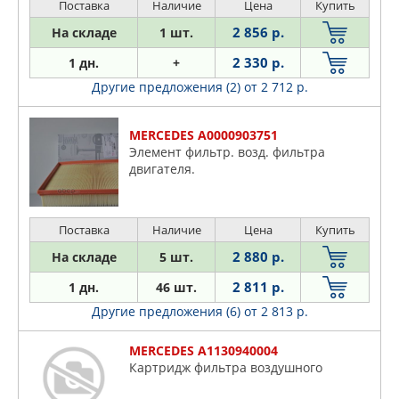
Поставка
Наличие
Цена
Купить
2 856 р.
На складе
1 шт.
2 330 р.
1 дн.
+
Другие предложения (2)
от 2 712 р.
MERCEDES A0000903751
Элемент фильтр. возд. фильтра
двигателя.
Поставка
Наличие
Цена
Купить
2 880 р.
На складе
5 шт.
2 811 р.
1 дн.
46 шт.
Другие предложения (6)
от 2 813 р.
MERCEDES A1130940004
Картридж фильтра воздушного