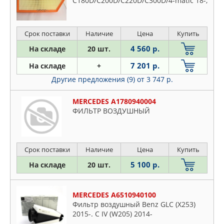
C180D/C200D/C220D/C300D/4-matic 18-,
E-CLASS (S213/W213)
E220D/E300D/E350D/E400D/E450EQ
Boost/4-matic 16-
Срок поставки
Наличие
Цена
Купить
4 560 р.
На складе
20 шт.
7 201 р.
На складе
+
Другие предложения (9)
от 3 747 р.
MERCEDES A1780940004
ФИЛЬТР ВОЗДУШНЫЙ
Срок поставки
Наличие
Цена
Купить
5 100 р.
На складе
20 шт.
MERCEDES A6510940100
Фильтр воздушный Benz GLC (X253)
2015-. C IV (W205) 2014-