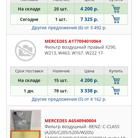
4 200 р.
На складе
20 шт.
7 325 р.
Сегодня
1 шт.
Другие предложения (6)
от 3 492 р.
MERCEDES A177094010064
Фильтр воздушный правый X290,
W213, W463, W167, W222 17-
Срок поставки
Наличие
Цена
Купить
4 200 р.
На складе
15 шт.
3 338 р.
1 дн.
78 шт.
Другие предложения (5)
от 4 162 р.
MERCEDES A6540940004
Фильтр воздушный -BENZ: C-CLASS
(A205/C205/S205/W205)