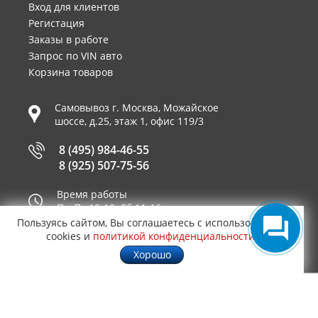
Вход для клиентов
Регистация
Заказы в работе
Запрос по VIN авто
Корзина товаров
Самовывоз г.
Москва
,
Можайское
шоссе, д.25, этаж 1, офис 119/3
8 (495) 984-46-55
8 (925) 507-75-56
Время работы
Пн-Пт 10-19, Сб 11-16
Пользуясь сайтом, Вы соглашаетесь с использованием
Принимаем к оплате
cookies и
политикой конфиденциальности
.
Хорошо
© 2003—2026
AUTO2.RU™ интернет магазин
0,7651
запчастей для иномарок в Москве
.