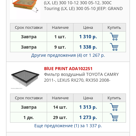
(LX, LE) 300 10-12 300 05-12, 300C
Touring (LX, LE) 300 05-10 JEEP: GRAND
CHEROKEE IV (WK, WK2) 300 11- 300 11-
300 13- 300 13- LA
Срок поставки
Наличие
Цена
Купить
1 310 р.
Завтра
1 шт.
1 338 р.
Завтра
9 шт.
Другие предложения (4)
от 1 267 р.
BlUE PRINT ADA102251
Фильтр воздушный TOYOTA CAMRY
2011-, LEXUS RX270, RX350 2008-
Срок поставки
Наличие
Цена
Купить
1 313 р.
Завтра
14 шт.
1 273 р.
1 дн.
29 шт.
Еще предложение (1)
за 1 337 р.