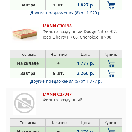
UFI
1 827 р.
Завтра
1 шт.
ZEKKERT
Другие предложения (8)
от 1 620 р.
MANN C30198
Фильтр воздушный Dodge Nitro >07,
Jeep Liberty II >08, Cherokee III >08
Поставка
Наличие
Цена
Купить
1 777 р.
На складе
+
2 266 р.
Завтра
5 шт.
Другие предложения (5)
от 1 777 р.
MANN C27047
Фильтр воздушный
Поставка
Наличие
Цена
Купить
2 174 р.
На складе
+