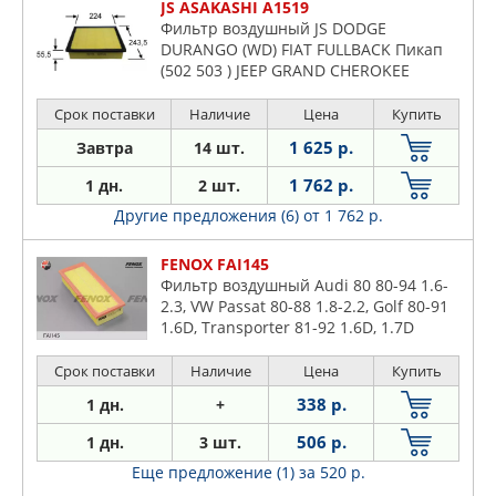
JS ASAKASHI A1519
Фильтр воздушный JS DODGE
DURANGO (WD) FIAT FULLBACK Пикап
(502 503 ) JEEP GRAND CHEROKEE
Срок поставки
Наличие
Цена
Купить
1 625 р.
Завтра
14 шт.
1 762 р.
1 дн.
2 шт.
Другие предложения (6)
от 1 762 р.
FENOX FAI145
Фильтр воздушный Audi 80 80-94 1.6-
2.3, VW Passat 80-88 1.8-2.2, Golf 80-91
1.6D, Transporter 81-92 1.6D, 1.7D
329X133X56мм
Срок поставки
Наличие
Цена
Купить
338 р.
1 дн.
+
506 р.
1 дн.
3 шт.
Еще предложение (1)
за 520 р.