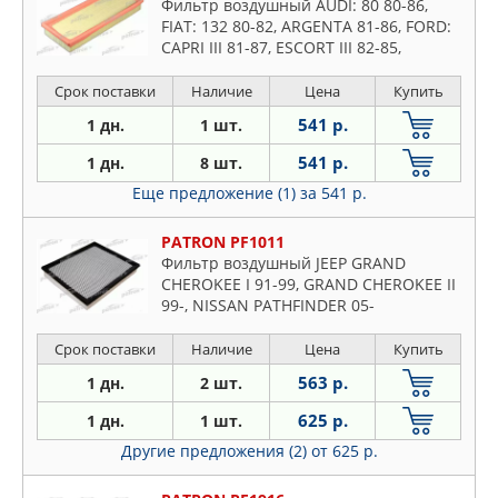
Фильтр воздушный AUDI: 80 80-86,
FIAT: 132 80-82, ARGENTA 81-86, FORD:
CAPRI III 81-87, ESCORT III 82-85,
ESCORT III кабрио 83-85, ESCORT IV 86-
90
Срок поставки
Наличие
Цена
Купить
541 р.
1 дн.
1 шт.
541 р.
1 дн.
8 шт.
Еще предложение (1)
за 541 р.
PATRON PF1011
Фильтр воздушный JEEP GRAND
CHEROKEE I 91-99, GRAND CHEROKEE II
99-, NISSAN PATHFINDER 05-
Срок поставки
Наличие
Цена
Купить
563 р.
1 дн.
2 шт.
625 р.
1 дн.
1 шт.
Другие предложения (2)
от 625 р.