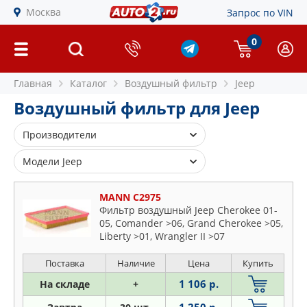
Москва
Запрос по VIN
0
Главная
Каталог
Воздушный фильтр
Jeep
Воздушный фильтр для Jeep
Производители
ALCO FILTER
Модели Jeep
BLUE PRINT
Cherokee
BOSCH
MANN C2975
Cj5
Фильтр воздушный Jeep Cherokee 01-
CHAMPION
05, Comander >06, Grand Cherokee >05,
Commander
CLEAN FILTERS
Liberty >01, Wrangler II >07
Compass
COMLINE
Grand
Поставка
Наличие
Цена
Купить
DENCKERMAN
Patriot
1 106 р.
На складе
+
FENOX
Renegade