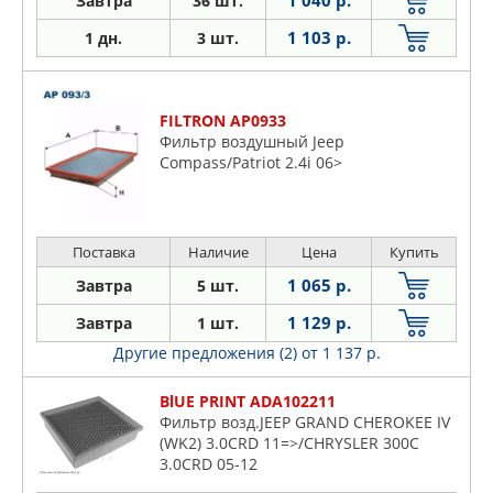
Завтра
36 шт.
1 103 р.
1 дн.
3 шт.
FILTRON AP0933
Фильтр воздушный Jeep
Compass/Patriot 2.4i 06>
Поставка
Наличие
Цена
Купить
1 065 р.
Завтра
5 шт.
1 129 р.
Завтра
1 шт.
Другие предложения (2)
от 1 137 р.
BlUE PRINT ADA102211
Фильтр возд.JEEP GRAND CHEROKEE IV
(WK2) 3.0CRD 11=>/CHRYSLER 300C
3.0CRD 05-12