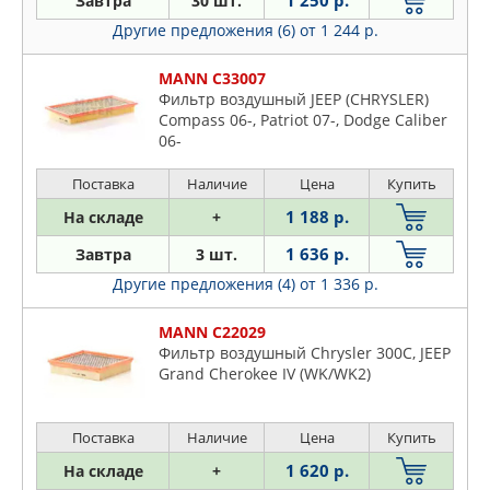
1 250 р.
Завтра
30 шт.
FILTRON
Wrangler
Другие предложения (6)
от 1 244 р.
FRAM
GOODWILL
MANN C33007
JAPANPARTS
Фильтр воздушный JEEP (CHRYSLER)
JS ASAKASHI
Compass 06-, Patriot 07-, Dodge Caliber
06-
KOLBENSCHMIDT
LYNXAUTO
Поставка
Наличие
Цена
Купить
MANN
1 188 р.
На складе
+
MAPCO
1 636 р.
Завтра
3 шт.
MEAT & DORIA
Другие предложения (4)
от 1 336 р.
MECAFILTER
MFILTER
MANN C22029
Фильтр воздушный Chrysler 300C, JEEP
OSSCA
Grand Cherokee IV (WK/WK2)
PATRON
PURFLUX
Поставка
Наличие
Цена
Купить
SCT
1 620 р.
На складе
+
STELLOX