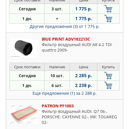
Срок поставки
Наличие
Цена
Купить
1 775 р.
Сегодня
3 шт.
1 775 р.
1 дн.
+
Другие предложения (3)
от 1 775 р.
BlUE PRINT ADV182213C
Фильтр воздушный AUDI A8 4.2 TDI
quattro 2009-
Срок поставки
Наличие
Цена
Купить
2 285 р.
Сегодня
10 шт.
2 238 р.
1 дн.
6 шт.
Еще предложение (1)
за 2 288 р.
PATRON PF1003
Фильтр воздушный AUDI: Q7 06-,
PORSCHE: CAYENNE 02-, VW: TOUAREG
02-