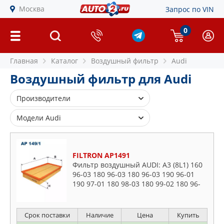
Москва
Запрос по VIN
0
Главная
Каталог
Воздушный фильтр
Audi
Воздушный фильтр для Audi
Производители
ALCO FILTER
Модели Audi
AUTOMEGA
80
BLUE PRINT
90
FILTRON AP1491
BOSCH
100
Фильтр воздушный AUDI: A3 (8L1) 160
BSG
96-03 180 96-03 180 96-03 190 96-01
200
190 97-01 180 98-03 180 99-02 180 96-
CHAMPION
A1
03 180 98-03 190 00-03 160 00-03 190
CLEAN FILTERS
00-03 190 00-03 180
A2
COMLINE
Срок поставки
Наличие
Цена
Купить
A3