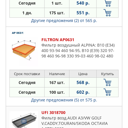
540 р.
Сегодня
1 шт.
551 р.
1 дн.
175 шт.
Другие предложения (2)
от 565 р.
FILTRON AP0631
Фильтр воздушный ALPINA: B10 (E34)
400 93-94 460 94-95, B10 (E39) 320 97-
98 460 96-98 330 99-03 460 98-02 480
02-04, B10 Touring (E34) 400 94-94 460
94-95, B10 Tourin
Срок поставки
Наличие
Цена
Купить
568 р.
Сегодня
167 шт.
602 р.
Сегодня
100 шт.
Другие предложения (5)
от 575 р.
UFI 3018700
Фильтр возд.AUDI A3/VW GOLF
V,CADDY,TOURAN/SKODA OCTAVIA