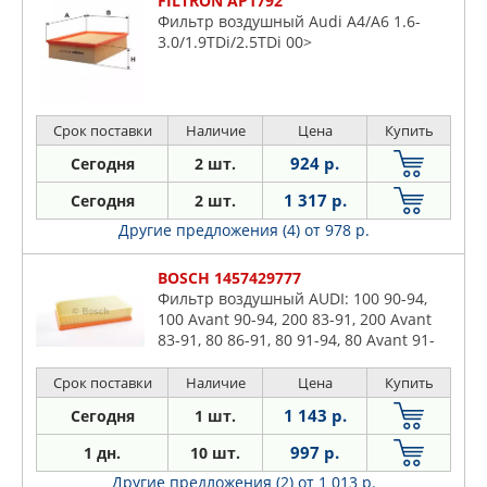
FILTRON AP1792
Фильтр воздушный Audi A4/A6 1.6-
3.0/1.9TDi/2.5TDi 00>
Срок поставки
Наличие
Цена
Купить
924 р.
Сегодня
2 шт.
1 317 р.
Сегодня
2 шт.
Другие предложения (4)
от 978 р.
BOSCH 1457429777
Фильтр воздушный AUDI: 100 90-94,
100 Avant 90-94, 200 83-91, 200 Avant
83-91, 80 86-91, 80 91-94, 80 Avant 91-
96, A6 94-97, A6 Avant 94-97, CABRIOLET
91-00, COUP
Срок поставки
Наличие
Цена
Купить
1 143 р.
Сегодня
1 шт.
997 р.
1 дн.
10 шт.
Другие предложения (2)
от 1 013 р.