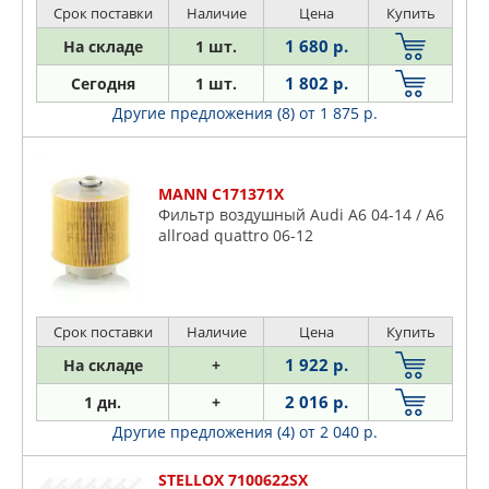
Срок поставки
Наличие
Цена
Купить
1 680 р.
На складе
1 шт.
1 802 р.
Сегодня
1 шт.
Другие предложения (8)
от 1 875 р.
MANN C171371X
Фильтр воздушный Audi A6 04-14 / A6
allroad quattro 06-12
Срок поставки
Наличие
Цена
Купить
1 922 р.
На складе
+
2 016 р.
1 дн.
+
Другие предложения (4)
от 2 040 р.
STELLOX 7100622SX