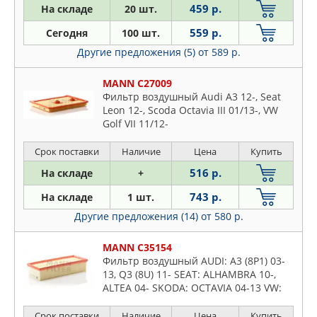
CORTECO
459 р.
На складе
20 шт.
A4
DENCKERMAN
A5
559 р.
Сегодня
100 шт.
FEBI
A6
Другие предложения (5)
от 589 р.
FENOX
A7
FILTRON
MANN C27009
A8
Фильтр воздушный Audi A3 12-, Seat
FRAM
Allroad
Leon 12-, Scoda Octavia III 01/13-, VW
GOODWILL
Golf VII 11/12-
Q2
JP GROUP
Q3
Срок поставки
Наличие
Цена
Купить
JS ASAKASHI
Q5
516 р.
На складе
+
KOLBENSCHMIDT
Q7
LYNXAUTO
743 р.
На складе
1 шт.
TT
MANN
Другие предложения (14)
от 580 р.
V8
MAPCO
MANN C35154
MEAT & DORIA
Фильтр воздушный AUDI: A3 (8P1) 03-
MECAFILTER
13, Q3 (8U) 11- SEAT: ALHAMBRA 10-,
ALTEA 04- SKODA: OCTAVIA 04-13 VW:
MEYLE
CADDY III/IV 04-, GOLF V/VI 03-, JETTA
MFILTER
05-, PASSAT 05-
Срок поставки
Наличие
Цена
Купить