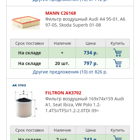
MANN C26168
Фильтр воздушный Audi A4 95-01, A6
97-05, Skoda Superb 01-08
Срок поставки
Наличие
Цена
Купить
734 р.
На складе
+
797 р.
На складе
20 шт.
Другие предложения (10)
от 826 р.
FILTRON AK3702
Фильтр воздушный 169x74x159 Audi
A1, Seat Ibiza, VW Polo 1.2-
1.4TSi/TFSi/1.2-2.0TDi 09>
Срок поставки
Наличие
Цена
Купить
743 р.
На складе
7 шт.