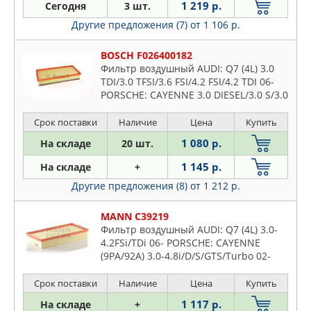
1 219 р.
Сегодня
3 шт.
Другие предложения (7)
от 1 106 р.
BOSCH F026400182
Фильтр воздушный AUDI: Q7 (4L) 3.0
TDI/3.0 TFSI/3.6 FSI/4.2 FSI/4.2 TDI 06-
PORSCHE: CAYENNE 3.0 DIESEL/3.0 S/3.0
S E-HYBRID/3.6/4.2 S DIESEL/4.8 GTS/4.8
S/4.8 TURB
Срок поставки
Наличие
Цена
Купить
1 080 р.
На складе
20 шт.
1 145 р.
На складе
+
Другие предложения (8)
от 1 212 р.
MANN C39219
Фильтр воздушный AUDI: Q7 (4L) 3.0-
4.2FSi/TDi 06- PORSCHE: CAYENNE
(9PA/92A) 3.0-4.8i/D/S/GTS/Turbo 02-
VW: TOUAREG (7L /7P5) 2.5-
6.0i/TSi/FSi/TDi/V6/V8/W12 02-
Срок поставки
Наличие
Цена
Купить
1 117 р.
На складе
+