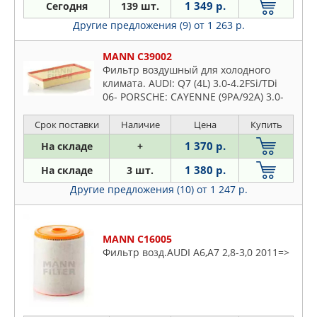
1 349 р.
Сегодня
139 шт.
Другие предложения (9)
от 1 263 р.
MANN C39002
Фильтр воздушный для холодного
климата. AUDI: Q7 (4L) 3.0-4.2FSi/TDi
06- PORSCHE: CAYENNE (9PA/92A) 3.0-
4.8i/D/S/Turbo 02- VW: TOUAREG (7L/7P)
2.5-6.0i/FSi/TDi 02-
Срок поставки
Наличие
Цена
Купить
1 370 р.
На складе
+
1 380 р.
На складе
3 шт.
Другие предложения (10)
от 1 247 р.
MANN C16005
Фильтр возд.AUDI A6,A7 2,8-3,0 2011=>