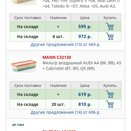
>04, Yeti >09, Superb II >08, Seat Leon II
>04, Toledo III >07, Altea >05, Audi A3,
TT >05 для холодного климата
Срок поставки
Наличие
Цена
Купить
595 р.
На складе
+
972 р.
На складе
8 шт.
Другие предложения (13)
от 669 р.
MANN C32130
Фильтр воздушный AUDI A4 (8K, B8), A5
+ Cabriolet (8T, 8F), Q5 (8R)
Срок поставки
Наличие
Цена
Купить
619 р.
На складе
+
810 р.
На складе
20 шт.
Другие предложения (14)
от 696 р.