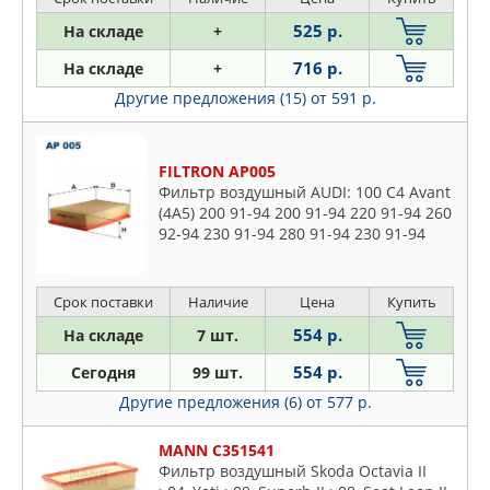
MULLER FIL
525 р.
На складе
+
OSSCA
716 р.
На складе
+
PATRON
Другие предложения (15)
от 591 р.
PURFLUX
QUATTRO FRENI
SCT
FILTRON AP005
STELLOX
Фильтр воздушный AUDI: 100 C4 Avant
(4A5) 200 91-94 200 91-94 220 91-94 260
TRUCKTEC AUTOMOTIVE
92-94 230 91-94 280 91-94 230 91-94
UFI
260 92-94 280 91-94 200 90-92 260 93-
94 200 92-94, 100
VALEO
Срок поставки
Наличие
Цена
Купить
VIKA
554 р.
На складе
7 шт.
WEEN
ZEKKERT
554 р.
Сегодня
99 шт.
Другие предложения (6)
от 577 р.
MANN C351541
Фильтр воздушный Skoda Octavia II