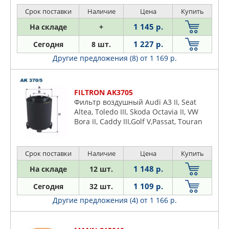
TOLEDO III 04- SKODA: OCTAVIA 04-,
OCTAVIA Combi 04-,
Срок поставки
Наличие
Цена
Купить
1 145 р.
На складе
+
1 227 р.
Сегодня
8 шт.
Другие предложения (8)
от 1 169 р.
FILTRON AK3705
Фильтр воздушный Audi A3 II, Seat
Altea, Toledo III, Skoda Octavia II, VW
Bora II, Caddy III,Golf V,Passat, Touran
1.6I 16V, 2.0FSI
Срок поставки
Наличие
Цена
Купить
1 148 р.
На складе
12 шт.
1 109 р.
Сегодня
32 шт.
Другие предложения (4)
от 1 166 р.