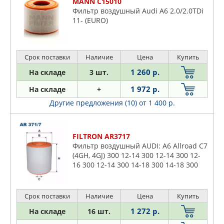
MANN C15010
Фильтр воздушный Audi A6 2.0/2.0TDi
11- (EURO)
Срок поставки
Наличие
Цена
Купить
1 260 р.
На складе
3 шт.
1 972 р.
На складе
+
Другие предложения (10)
от 1 400 р.
FILTRON AR3717
Фильтр воздушный AUDI: A6 Allroad C7
(4GH, 4GJ) 300 12-14 300 12-14 300 12-
16 300 12-14 300 14-18 300 14-18 300
14-18 300 12-18 300 14-18 300 15-18, A6
C7 (4G2, 4GC)
Срок поставки
Наличие
Цена
Купить
1 272 р.
На складе
16 шт.