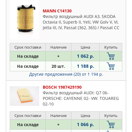
MANN C14130
Фильтр воздушный AUDI A3, SKODA
Octavia II, Superb II, Yeti, VW Golv V, VI,
Jetta III, IV, Passat (362, 365) / Passat CC
(357), Tiguan
Срок поставки
Наличие
Цена
Купить
1 062 р.
На складе
+
1 188 р.
На складе
20 шт.
Другие предложения (20)
от 1 194 р.
BOSCH 1987429190
Фильтр воздушный AUDI: Q7 06-
PORSCHE: CAYENNE 02- VW: TOUAREG
02-10
Срок поставки
Наличие
Цена
Купить
1 066 р.
На складе
+