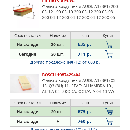
FILTRON AP1392
Фильтр воздушный AUDI: A3 (8P1) 200
03-12 190 03-10 200 03-12 200 03-08
200 04-12 200 04-12 200 04-12 200 06-
12 200 06-12 200 05-08 200 06-08 180
06-12 180 06-12 180
Срок поставки
Наличие
Цена
Купить
635 р.
На складе
20 шт.
711 р.
Сегодня
30 шт.
Другие предложения (12)
от 608 р.
BOSCH 1987429404
Фильтр воздушный AUDI: A3 (8P1) 03-
13, Q3 (8U) 11- SEAT: ALHAMBRA 10-,
ALTEA 04- SKODA: OCTAVIA 04-13 VW:
CADDY III/IV 04-, GOLF V/VI 03-, JETTA
05-, PASSAT 05-
Срок поставки
Наличие
Цена
Купить
675 р.
На складе
20 шт.
760 р.
На складе
+
Другие предложения (10)
от 712 р.