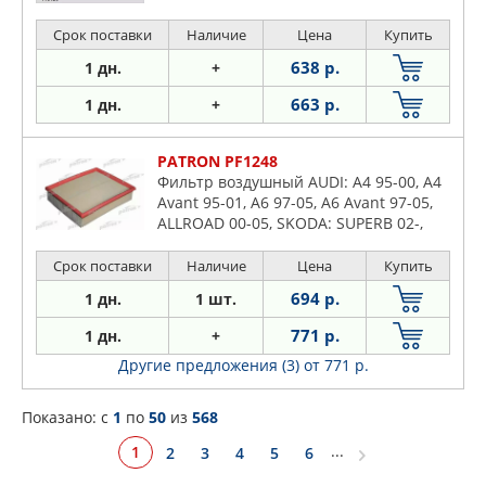
Срок поставки
Наличие
Цена
Купить
638 р.
1 дн.
+
663 р.
1 дн.
+
PATRON PF1248
Фильтр воздушный AUDI: A4 95-00, A4
Avant 95-01, A6 97-05, A6 Avant 97-05,
ALLROAD 00-05, SKODA: SUPERB 02-,
VW: PASSAT 96-00, PASSAT 00-05
Срок поставки
Наличие
Цена
Купить
694 р.
1 дн.
1 шт.
771 р.
1 дн.
+
Другие предложения (3)
от 771 р.
Показано: c
1
по
50
из
568
...
1
2
3
4
5
6