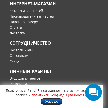
ИНТЕРНЕТ-МАГАЗИН
Каталоги запчастей
Производители запчастей
Поиск по номеру
Оплата
Доставка
СОТРУДНИЧЕСТВО
Поставщикам
Оптовикам
Скидки
ЛИЧНЫЙ КАБИНЕТ
Вход для клиентов
Регистация
Заказы в работе
Пользуясь сайтом, Вы соглашаетесь с использованием
Запрос по VIN авто
cookies и
политикой конфиденциальности
.
Корзина товаров
Хорошо