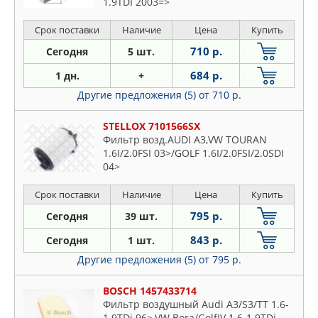
1.9TDI 2003=>
Срок поставки
Наличие
Цена
Купить
710 р.
Сегодня
5 шт.
684 р.
1 дн.
+
Другие предложения (5)
от 710 р.
STELLOX 7101566SX
Фильтр возд.AUDI A3,VW TOURAN
1.6I/2.0FSI 03>/GOLF 1.6I/2.0FSI/2.0SDI
04>
Срок поставки
Наличие
Цена
Купить
795 р.
Сегодня
39 шт.
843 р.
Сегодня
1 шт.
Другие предложения (5)
от 795 р.
BOSCH 1457433714
Фильтр воздушный Audi A3/S3/TT 1.6-
1.9TDi 96>,VW Bora/GolfIV 1.6-1.9TDi