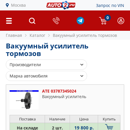
Москва
Запрос по VIN
0
Главная
Каталог
Вакуумный усилитель тормозов
Вакуумный усилитель
тормозов
Производители
ATE
Марка автомобиля
BOSCH
Audi
FORD
ATE 03787345024
BMW
Вакуумный усилитель
NISSAN
Fiat
OSSCA
Ford
PEUGEOT
Land Rover
Поставка
Наличие
Цена
Купить
TRW
Seat
19 800 р.
На складе
2 шт.