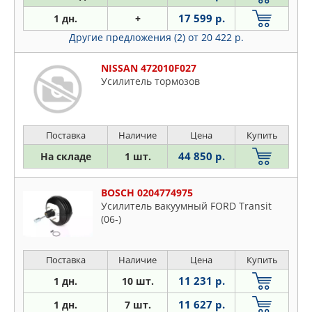
UAZ
Skoda
17 599 р.
1 дн.
+
Лада
VW
Другие предложения (2)
от 20 422 р.
NISSAN 472010F027
Усилитель тормозов
Поставка
Наличие
Цена
Купить
44 850 р.
На складе
1 шт.
BOSCH 0204774975
Усилитель вакуумный FORD Transit
(06-)
Поставка
Наличие
Цена
Купить
11 231 р.
1 дн.
10 шт.
11 627 р.
1 дн.
7 шт.