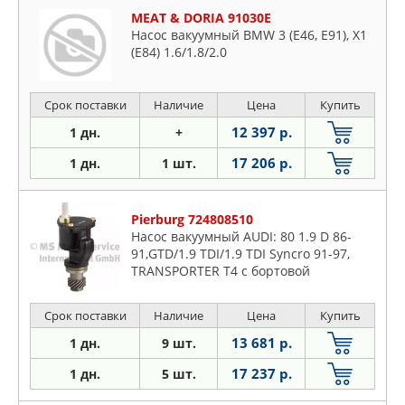
MEAT & DORIA 91030E
Насос вакуумный BMW 3 (E46, E91), X1
(E84) 1.6/1.8/2.0
Срок поставки
Наличие
Цена
Купить
12 397 р.
1 дн.
+
17 206 р.
1 дн.
1 шт.
Pierburg 724808510
Насос вакуумный AUDI: 80 1.9 D 86-
91,GTD/1.9 TDI/1.9 TDI Syncro 91-97,
TRANSPORTER T4 c бортовой
платформой 1.9 D/1.9 TD 90-03,
TRANSPORTER T4 автобус 1.9 D/1.9
Срок поставки
Наличие
Цена
Купить
13 681 р.
1 дн.
9 шт.
17 237 р.
1 дн.
5 шт.