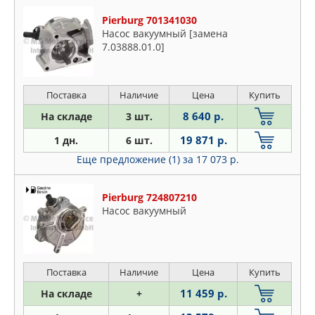
JP GROUP
Ford
MEAT & DORIA
Pierburg 701341030
Lancia
Насос вакуумный [замена
MERCEDES
7.03888.01.0]
Land Rover
NTY
Mercedes
OSSCA
Nissan
Поставка
Наличие
Цена
Купить
PATRON
Opel
PEUGEOT
8 640 р.
На складе
3 шт.
Peugeot
PIERBURG
19 871 р.
1 дн.
6 шт.
Porsche
QUATTRO FRENI
Еще предложение (1)
за 17 073 р.
Renault
STELLOX
Saab
TRUCKTEC AUTOMOTIVE
Pierburg 724807210
Seat
VAG
Насос вакуумный
Skoda
VIKA
Ssangyong
Suzuki
Поставка
Наличие
Цена
Купить
VW
11 459 р.
На складе
+
Volvo