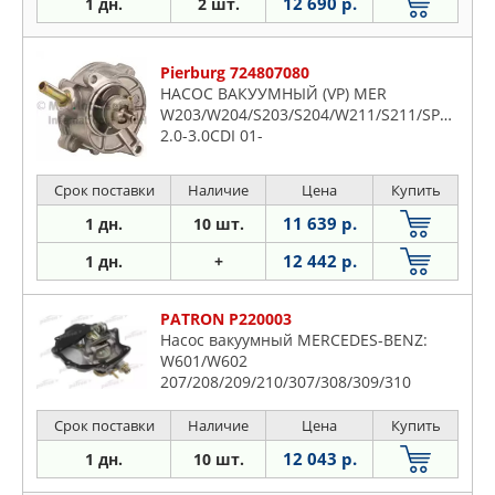
12 690 р.
1 дн.
2 шт.
Pierburg 724807080
НАСОС ВАКУУМНЫЙ (VP) MER
W203/W204/S203/S204/W211/S211/SPRINTER
2.0-3.0CDI 01-
Срок поставки
Наличие
Цена
Купить
11 639 р.
1 дн.
10 шт.
12 442 р.
1 дн.
+
PATRON P220003
Насос вакуумный MERCEDES-BENZ:
W601/W602
207/208/209/210/307/308/309/310
08/77-08/96, W638 VITO 02/96-,
W901/W902 SPRINTER (208-216) 01/95-
Срок поставки
Наличие
Цена
Купить
07/06
12 043 р.
1 дн.
10 шт.