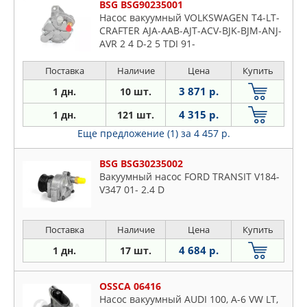
BSG BSG90235001
Насос вакуумный VOLKSWAGEN T4-LT-
CRAFTER AJA-AAB-AJT-ACV-BJK-BJM-ANJ-
AVR 2 4 D-2 5 TDI 91-
Поставка
Наличие
Цена
Купить
3 871 р.
1 дн.
10 шт.
4 315 р.
1 дн.
121 шт.
Еще предложение (1)
за 4 457 р.
BSG BSG30235002
Вакуумный насос FORD TRANSIT V184-
V347 01- 2.4 D
Поставка
Наличие
Цена
Купить
4 684 р.
1 дн.
17 шт.
OSSCA 06416
Насос вакуумный AUDI 100, A-6 VW LT,