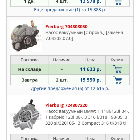
13 578 р.
1 дн.
4 шт.
Еще предложение (1)
за 15 888 р.
Pierburg 704303050
Насос вакуумный [с прокл.] [замена
7.04303.07.0]
Поставка
Наличие
Цена
Купить
11 633 р.
На складе
+
15 530 р.
Завтра
2 шт.
Другие предложения (6)
от 12 615 р.
Pierburg 724807220
Насос вакуумный BMW: 1 118i/120i 04-,
1 кабрио 120i 08-, 3 316 i/318 i 98-05, 3
320 si/320i 05-, 3 Compact 316 ti/318 ti
01-05, 3 Touring 318 i 99-05, 3 кабрио 3
Поставка
Наличие
Цена
Купить