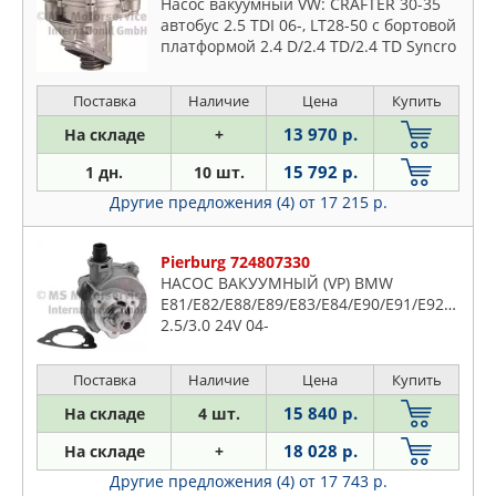
Насос вакуумный VW: CRAFTER 30-35
автобус 2.5 TDI 06-, LT28-50 c бортовой
платформой 2.4 D/2.4 TD/2.4 TD Syncro
75-96, TRANSPORTER T4 c бортовой
платформой 2.4
Поставка
Наличие
Цена
Купить
13 970 р.
На складе
+
15 792 р.
1 дн.
10 шт.
Другие предложения (4)
от 17 215 р.
Pierburg 724807330
НАСОС ВАКУУМНЫЙ (VP) BMW
E81/E82/E88/E89/E83/E84/E90/E91/E92/E93/E
2.5/3.0 24V 04-
Поставка
Наличие
Цена
Купить
15 840 р.
На складе
4 шт.
18 028 р.
На складе
+
Другие предложения (4)
от 17 743 р.