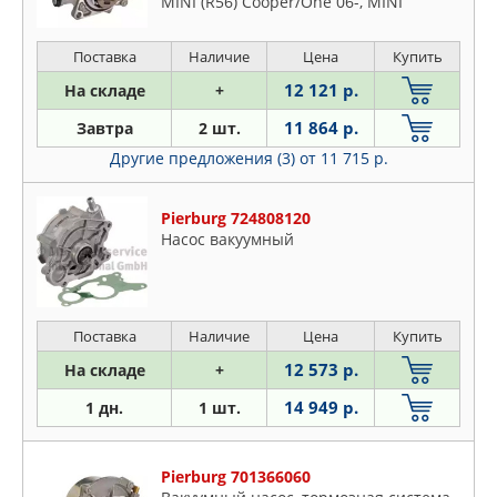
MINI (R56) Cooper/One 06-, MINI
CLUBMAN (R55) Cooper/One 07-, MINI
кабрио (R57) Cooper
Поставка
Наличие
Цена
Купить
12 121 р.
На складе
+
11 864 р.
Завтра
2 шт.
Другие предложения (3)
от 11 715 р.
Pierburg 724808120
Насос вакуумный
Поставка
Наличие
Цена
Купить
12 573 р.
На складе
+
14 949 р.
1 дн.
1 шт.
Pierburg 701366060