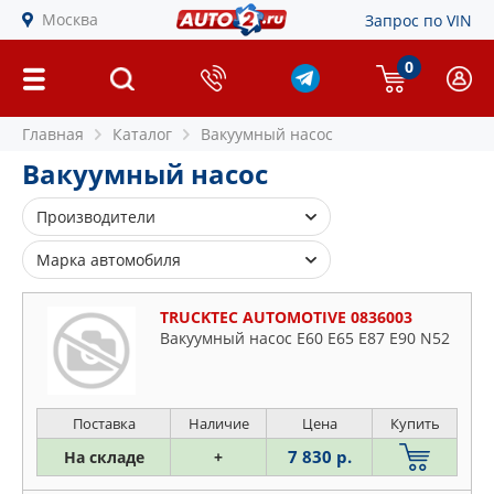
Москва
Запрос по VIN
0
Главная
Каталог
Вакуумный насос
Вакуумный насос
Производители
BMW
Марка автомобиля
BORSEHUNG
Alfa Romeo
BSG
TRUCKTEC AUTOMOTIVE 0836003
Audi
Вакуумный насос E60 E65 E87 E90 N52
CGA
BMW
FEBI
Citroen
FORD
Daewoo
Поставка
Наличие
Цена
Купить
HELLA
Dodge
7 830 р.
На складе
+
HYUNDAI-KIA
Fiat