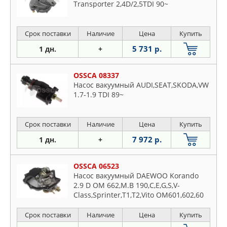
Transporter 2,4D/2,5TDI 90~
Срок поставки
Наличие
Цена
Купить
5 731 р.
1 дн.
+
OSSCA 08337
Насос вакуумный AUDI,SEAT,SKODA,VW
1.7-1.9 TDI 89~
Срок поставки
Наличие
Цена
Купить
7 972 р.
1 дн.
+
OSSCA 06523
Насос вакуумный DAEWOO Korando
2.9 D OM 662,M.B 190,C,E,G,S,V-
Class,Sprinter,T1,T2,Vito OM601,602,60
Срок поставки
Наличие
Цена
Купить