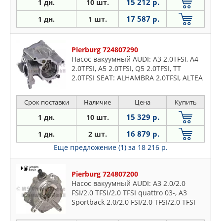
15 212 р.
1 дн.
10 шт.
17 587 р.
1 дн.
1 шт.
Pierburg 724807290
Насос вакуумный AUDI: A3 2.0TFSI, A4
2.0TFSI, A5 2.0TFSI, Q5 2.0TFSI, TT
2.0TFSI SEAT: ALHAMBRA 2.0TFSI, ALTEA
2.0 TFSI, EXEO 2.0TFSI, LEON 2.0TFSI
SKODA: OC
Срок поставки
Наличие
Цена
Купить
15 329 р.
1 дн.
10 шт.
16 879 р.
1 дн.
2 шт.
Еще предложение (1)
за 18 216 р.
Pierburg 724807200
Насос вакуумный AUDI: A3 2.0/2.0
FSI/2.0 TFSI/2.0 TFSI quattro 03-, A3
Sportback 2.0/2.0 FSI/2.0 TFSI/2.0 TFSI
quattro 04-, A4 2.0 FSI 00-04, A4 2.0
TFSI/2.0 TFS