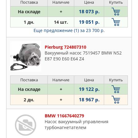
Поставка
Наличие
Цена
Купить
18 073 р.
На складе
+
19 051 р.
1 дн.
14 шт.
Еще предложение (1)
за 23 700 р.
Pierburg 724807310
Вакуумный насос 7519457 BMW N52
E87 E90 E60 E64 Z4
Поставка
Наличие
Цена
Купить
19 122 р.
На складе
+
18 967 р.
2 дн.
+
BMW 11667640279
Насос вакуумный управления
турбонагнетателем