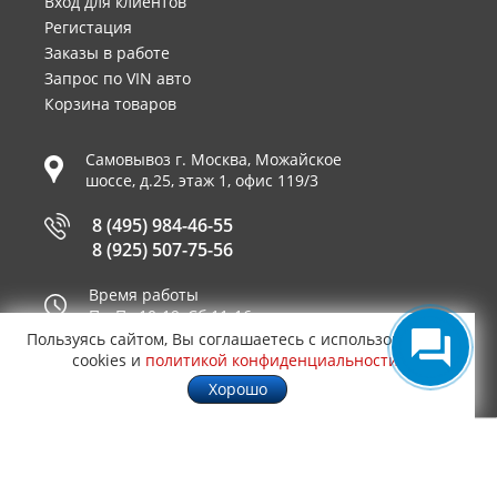
Вход для клиентов
Регистация
Заказы в работе
Запрос по VIN авто
Корзина товаров
Самовывоз г.
Москва
,
Можайское
шоссе, д.25, этаж 1, офис 119/3
8 (495) 984-46-55
8 (925) 507-75-56
Время работы
Пн-Пт 10-19, Сб 11-16
Пользуясь сайтом, Вы соглашаетесь с использованием
Принимаем к оплате
cookies и
политикой конфиденциальности
.
Хорошо
© 2003—2026
AUTO2.RU™ интернет магазин
1,4728
запчастей для иномарок в Москве
.