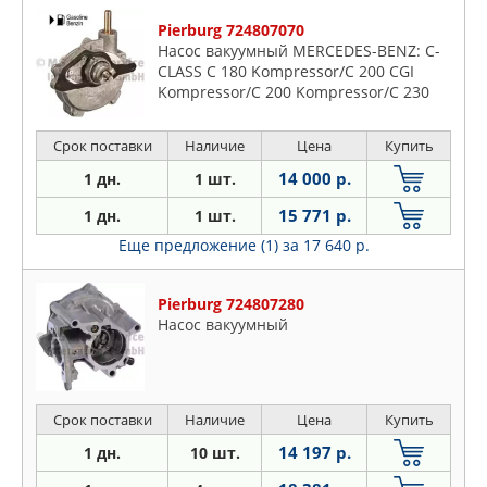
Pierburg 724807070
Насос вакуумный MERCEDES-BENZ: C-
CLASS C 180 Kompressor/C 200 CGI
Kompressor/C 200 Kompressor/C 230
Kompressor 00-, C-CLASS Coupe Sport C
180 Kompressor/C 200 CG
Срок поставки
Наличие
Цена
Купить
14 000 р.
1 дн.
1 шт.
15 771 р.
1 дн.
1 шт.
Еще предложение (1)
за 17 640 р.
Pierburg 724807280
Насос вакуумный
Срок поставки
Наличие
Цена
Купить
14 197 р.
1 дн.
10 шт.