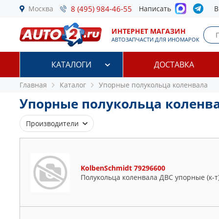
Москва
8 (495) 984-46-55
Написать
В
ИНТЕРНЕТ МАГАЗИН
АВТОЗАПЧАСТИ ДЛЯ ИНОМАРОК
КАТАЛОГИ
ДОСТАВКА
Главная
Каталог
Упорные полукольца коленвала
Упорные полукольца коленв
Производители
AUTOWELT
CORTECO
KolbenSchmidt 79296600
FORD
Полукольца коленвала ДВС упорные (к-т) 
GLYCO
HYUNDAI-KIA
KIA