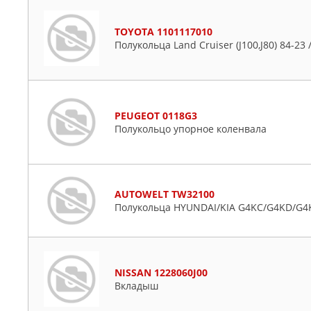
TOYOTA 1101117010
Полукольца Land Cruiser (J100,J80) 84-23 
PEUGEOT 0118G3
Полукольцо упорное коленвала
AUTOWELT TW32100
Полукольца HYUNDAI/KIA G4KC/G4KD/G4
NISSAN 1228060J00
Вкладыш