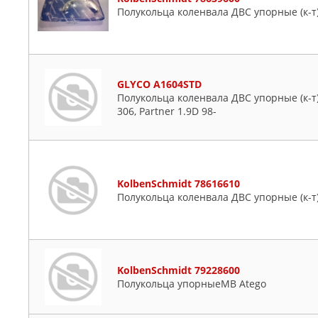
Полукольца коленвала ДВС упорные (к-т) Au
GLYCO A1604STD
Полукольца коленвала ДВС упорные (к-т) C
306, Partner 1.9D 98-
KolbenSchmidt 78616610
Полукольца коленвала ДВС упорные (к-т)
KolbenSchmidt 79228600
Полукольца упорныеMB Atego