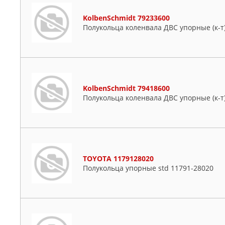
KOLBENSCHMIDT
MERCEDES
KolbenSchmidt 79233600
Полукольца коленвала ДВС упорные (к-т) A
MITSUBISHI
NISSAN
PEUGEOT
SUZUKI
TOYOTA
KolbenSchmidt 79418600
Полукольца коленвала ДВС упорные (к-т) A
TOYOTA 1179128020
Полукольца упорные std 11791-28020