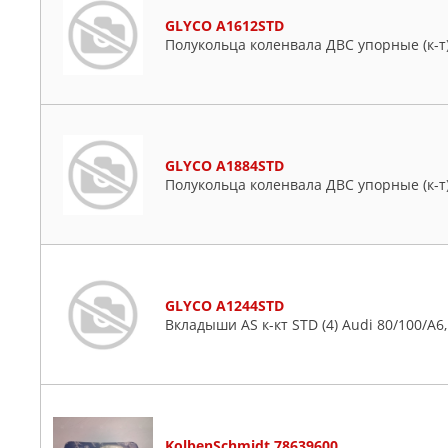
GLYCO A1612STD
Полукольца коленвала ДВС упорные (к-т) C
GLYCO A1884STD
Полукольца коленвала ДВС упорные (к-т) C
GLYCO A1244STD
Вкладыши AS к-кт STD (4) Audi 80/100/A6,
KolbenSchmidt 78639600