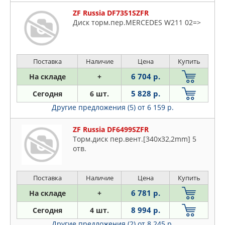
ZF Russia DF7351SZFR
Диск торм.пер.MERCEDES W211 02=>
Поставка
Наличие
Цена
Купить
6 704 р.
На складе
+
5 828 р.
Сегодня
6 шт.
Другие предложения (5)
от 6 159 р.
ZF Russia DF6499SZFR
Торм.диск пер.вент.[340x32,2mm] 5
отв.
Поставка
Наличие
Цена
Купить
6 781 р.
На складе
+
8 994 р.
Сегодня
4 шт.
Другие предложения (2)
от 8 245 р.