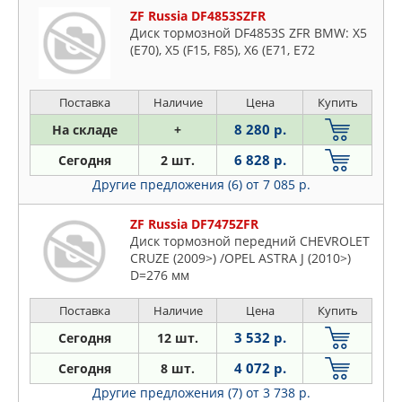
ZF Russia DF4853SZFR
Диск тормозной DF4853S ZFR BMW: X5
(E70), X5 (F15, F85), X6 (E71, E72
Поставка
Наличие
Цена
Купить
8 280 р.
На складе
+
6 828 р.
Сегодня
2 шт.
Другие предложения (6)
от 7 085 р.
ZF Russia DF7475ZFR
Диск тормозной передний CHEVROLET
CRUZE (2009>) /OPEL ASTRA J (2010>)
D=276 мм
Поставка
Наличие
Цена
Купить
3 532 р.
Сегодня
12 шт.
4 072 р.
Сегодня
8 шт.
Другие предложения (7)
от 3 738 р.