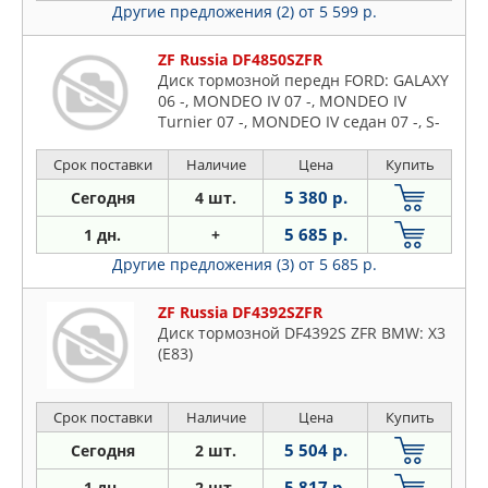
Другие предложения (2)
от 5 599 р.
ZF Russia DF4850SZFR
Диск тормозной передн FORD: GALAXY
06 -, MONDEO IV 07 -, MONDEO IV
Turnier 07 -, MONDEO IV седан 07 -, S-
MAX 06 - VOLVO: S80 II 06 -, V70 II
универсал 00 -, V
Срок поставки
Наличие
Цена
Купить
5 380 р.
Сегодня
4 шт.
5 685 р.
1 дн.
+
Другие предложения (3)
от 5 685 р.
ZF Russia DF4392SZFR
Диск тормозной DF4392S ZFR BMW: X3
(E83)
Срок поставки
Наличие
Цена
Купить
5 504 р.
Сегодня
2 шт.
5 817 р.
1 дн.
2 шт.