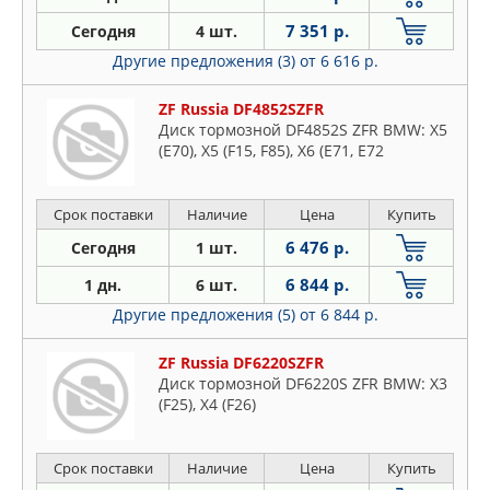
7 351 р.
Сегодня
4 шт.
Другие предложения (3)
от 6 616 р.
ZF Russia DF4852SZFR
Диск тормозной DF4852S ZFR BMW: X5
(E70), X5 (F15, F85), X6 (E71, E72
Срок поставки
Наличие
Цена
Купить
6 476 р.
Сегодня
1 шт.
6 844 р.
1 дн.
6 шт.
Другие предложения (5)
от 6 844 р.
ZF Russia DF6220SZFR
Диск тормозной DF6220S ZFR BMW: X3
(F25), X4 (F26)
Срок поставки
Наличие
Цена
Купить