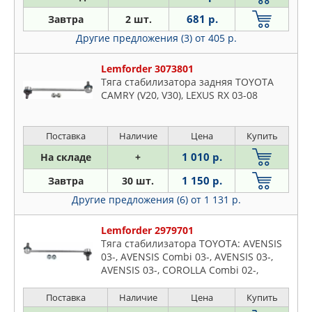
PATRON
Fj Cruiser
681 р.
Завтра
2 шт.
QUATTRO FRENI
Fortuner
Другие предложения (3)
от 405 р.
RTS
Gaia
SASIC
Gt
Lemforder 3073801
Тяга стабилизатора задняя TOYOTA
SIDEM
Harrier
CAMRY (V20, V30), LEXUS RX 03-08
STELLOX
Hiace
SWAG
Highlander
Поставка
Наличие
Цена
Купить
TALOSA
Hilux
1 010 р.
На складе
+
TOYOTA
Iq
TRW
Isis
1 150 р.
Завтра
30 шт.
ZEKKERT
Ist
Другие предложения (6)
от 1 131 р.
Kluger
Lemforder 2979701
Land
Тяга стабилизатора TOYOTA: AVENSIS
Mark
03-, AVENSIS Combi 03-, AVENSIS 03-,
AVENSIS 03-, COROLLA Combi 02-,
Matrix
COROLLA Verso 04-, COROLLA Verso 01-
Mirai
04, C
Поставка
Наличие
Цена
Купить
Mr