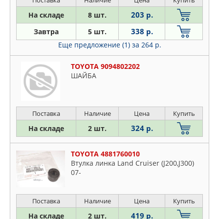
DELPHI
Поставка
Наличие
Цена
Купить
Auris
FEBEST
203 р.
На складе
8 шт.
Avalon
FEBI
Avensis
338 р.
Завтра
5 шт.
FENOX
Aygo
Еще предложение (1)
за 264 р.
FORMPART
Bb
GSP
TOYOTA 9094802202
Brevis
ШАЙБА
JP GROUP
Caldina
LEMFORDER
Cami
LYNXAUTO
Camry
Поставка
Наличие
Цена
Купить
MAPCO
Carina
324 р.
На складе
2 шт.
METALCAUCHO
Celica
METZGER
Celsior
TOYOTA 4881760010
MEYLE
Corolla
Втулка линка Land Cruiser (J200,J300)
MOOG
07-
Crown
NIPPARTS
Dyna
NK
Echo
Поставка
Наличие
Цена
Купить
OPTIMAL
Etios
419 р.
На складе
2 шт.