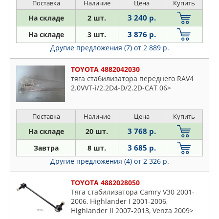
Поставка
Наличие
Цена
Купить
Rush
3 240 р.
На складе
2 шт.
Sequoia
Sienna
3 876 р.
На складе
3 шт.
Sienta
Другие предложения (7)
от 2 889 р.
Solara
TOYOTA 4882042030
Soluna
тяга стабилизатора переднего RAV4
Starlet
2.0VVT-i/2.2D4-D/2.2D-CAT 06>
Supra
Sw4
Поставка
Наличие
Цена
Купить
Town
3 768 р.
На складе
20 шт.
Tundra
3 685 р.
Завтра
8 шт.
Urban
Другие предложения (4)
от 2 326 р.
Venza
Verossa
TOYOTA 4882028050
Verso
Тяга стабилизатора Camry V30 2001-
2006, Highlander I 2001-2006,
Vios
Highlander II 2007-2013, Venza 2009>
Vista