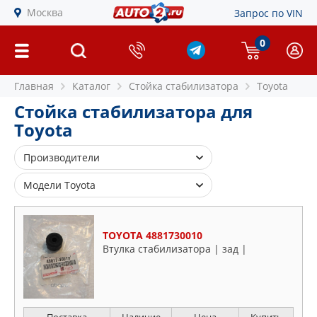
Москва
Запрос по VIN
0
Главная
Каталог
Стойка стабилизатора
Toyota
Стойка стабилизатора для
Toyota
Производители
555
Модели Toyota
AS METAL
ASVA
4 Runner
TOYOTA 4881730010
BIRTH
Allion
Втулка стабилизатора | зад |
BLUE PRINT
Alphard
COMLINE
Altezza
CORTECO
Aurion