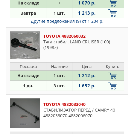
1 070 р.
На складе
+
Nadia
1 213 р.
Завтра
1 шт.
Noah
Другие предложения (9)
от 1 204 р.
Noah/voxy
Opa
TOYOTA 4882060032
Paseo
Тяга стабил. LAND CRUISER (100)
(1998>)
Picnic
Platz
Porte
Поставка
Наличие
Цена
Купить
Premio
1 212 р.
На складе
1 шт.
Previa
1 652 р.
1 дн.
3 шт.
Prius
Probox
TOYOTA 4882033040
Ractis
СТАБИЛИЗАТОР ПЕРЕД / CAMRY 40
Raum
4882033070 4882006070
Rav4
Reiz