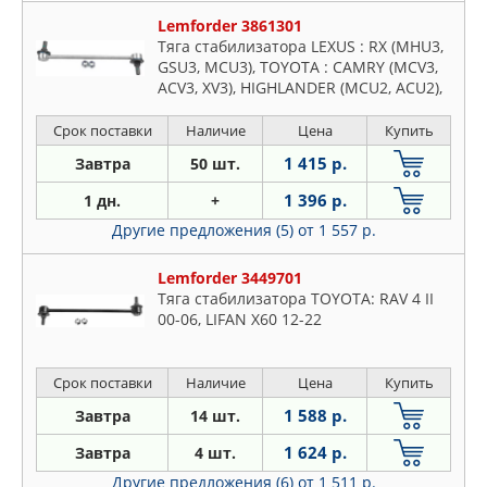
Lemforder 3861301
Тяга стабилизатора LEXUS : RX (MHU3,
GSU3, MCU3), TOYOTA : CAMRY (MCV3,
ACV3, XV3), HIGHLANDER (MCU2, ACU2),
VENZA (GGV1, AGV1)
Срок поставки
Наличие
Цена
Купить
1 415 р.
Завтра
50 шт.
1 396 р.
1 дн.
+
Другие предложения (5)
от 1 557 р.
Lemforder 3449701
Тяга стабилизатора TOYOTA: RAV 4 II
00-06, LIFAN X60 12-22
Срок поставки
Наличие
Цена
Купить
1 588 р.
Завтра
14 шт.
1 624 р.
Завтра
4 шт.
Другие предложения (6)
от 1 511 р.