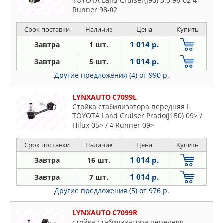
TOYOTA Land Cruiser(J90) 3.0 96-02 4
Runner 98-02
Срок поставки
Наличие
Цена
Купить
1 014 р.
Завтра
1 шт.
1 014 р.
Завтра
5 шт.
Другие предложения (4)
от 990 р.
LYNXAUTO C7099L
Стойка стабилизатора передняя L
TOYOTA Land Cruiser Prado(J150) 09> /
Hilux 05> / 4 Runner 09>
Срок поставки
Наличие
Цена
Купить
1 014 р.
Завтра
16 шт.
1 014 р.
Завтра
7 шт.
Другие предложения (5)
от 976 р.
LYNXAUTO C7099R
стойка стабилизатора передняя