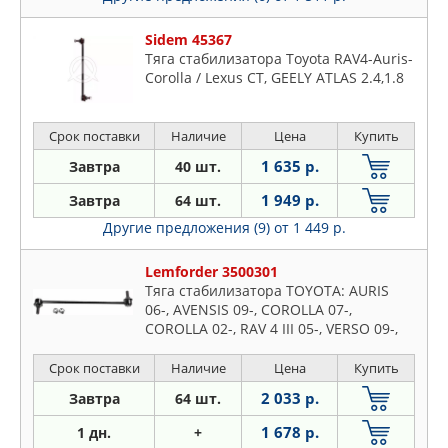
Sidem 45367
Тяга стабилизатора Toyota RAV4-Auris-
Corolla / Lexus CT, GEELY ATLAS 2.4,1.8
Срок поставки
Наличие
Цена
Купить
1 635 р.
Завтра
40 шт.
1 949 р.
Завтра
64 шт.
Другие предложения (9)
от 1 449 р.
Lemforder 3500301
Тяга стабилизатора TOYOTA: AURIS
06-, AVENSIS 09-, COROLLA 07-,
COROLLA 02-, RAV 4 III 05-, VERSO 09-,
GEELY: ATLAS PRO 21-, CHERY: TIGGO 4
PRO 22-
Срок поставки
Наличие
Цена
Купить
2 033 р.
Завтра
64 шт.
1 678 р.
1 дн.
+