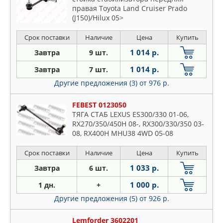
правая Toyota Land Cruiser Prado
(J150)/Hilux 05>
Срок поставки
Наличие
Цена
Купить
1 014 р.
Завтра
9 шт.
1 014 р.
Завтра
7 шт.
Другие предложения (3)
от 976 р.
FEBEST 0123050
ТЯГА СТАБ LEXUS ES300/330 01-06,
RX270/350/450H 08-, RX300/330/350 03-
08, RX400H MHU38 4WD 05-08
Срок поставки
Наличие
Цена
Купить
1 033 р.
Завтра
6 шт.
1 000 р.
1 дн.
+
Другие предложения (5)
от 926 р.
Lemforder 3602201