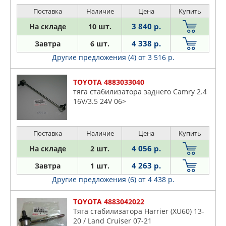
Will
Поставка
Наличие
Цена
Купить
Windom
3 840 р.
На складе
10 шт.
Wish
4 338 р.
Завтра
6 шт.
Yaris
Другие предложения (4)
от 3 516 р.
Zelas
TOYOTA 4883033040
тяга стабилизатора заднего Camry 2.4
16V/3.5 24V 06>
Поставка
Наличие
Цена
Купить
4 056 р.
На складе
2 шт.
4 263 р.
Завтра
1 шт.
Другие предложения (6)
от 4 438 р.
TOYOTA 4883042022
Тяга стабилизатора Harrier (XU60) 13-
20 / Land Cruiser 07-21