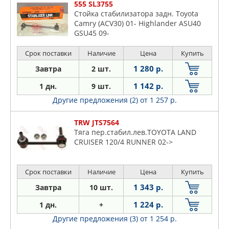
555 SL3755
Стойка стабилизатора задн. Toyota
Camry (ACV30) 01- Highlander ASU40
GSU45 09-
Срок поставки
Наличие
Цена
Купить
1 280 р.
Завтра
2 шт.
1 142 р.
1 дн.
9 шт.
Другие предложения (2)
от 1 257 р.
TRW JTS7564
Тяга пер.стабил.лев.TOYOTA LAND
CRUISER 120/4 RUNNER 02->
Срок поставки
Наличие
Цена
Купить
1 343 р.
Завтра
10 шт.
1 224 р.
1 дн.
+
Другие предложения (3)
от 1 254 р.