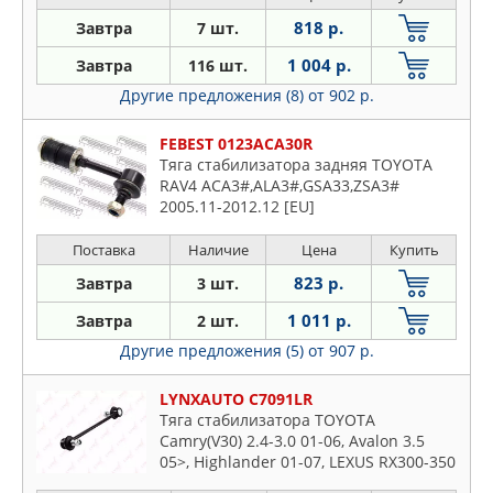
818 р.
Завтра
7 шт.
1 004 р.
Завтра
116 шт.
Другие предложения (8)
от 902 р.
FEBEST 0123ACA30R
Тяга стабилизатора задняя TOYOTA
RAV4 ACA3#,ALA3#,GSA33,ZSA3#
2005.11-2012.12 [EU]
Поставка
Наличие
Цена
Купить
823 р.
Завтра
3 шт.
1 011 р.
Завтра
2 шт.
Другие предложения (5)
от 907 р.
LYNXAUTO C7091LR
Тяга стабилизатора TOYOTA
Camry(V30) 2.4-3.0 01-06, Avalon 3.5
05>, Highlander 01-07, LEXUS RX300-350
03>