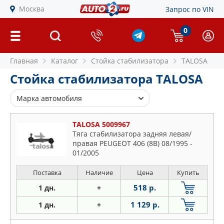
Москва
Запрос по VIN
0
Главная
Каталог
Стойка стабилизатора
TALOSA
Стойка стабилизатора TALOSA
Марка автомобиля
Alfa Romeo
TALOSA 5009967
Audi
Тяга стабилизатора задняя левая/
правая PEUGEOT 406 (8B) 08/1995 -
BMW
01/2005
Chevrolet
Chrysler
Поставка
Наличие
Цена
Купить
Citroen
518 р.
1 дн.
+
Daewoo
1 129 р.
1 дн.
+
Dodge