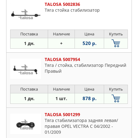
Fiat
TALOSA 5002836
Ford
Тяга стойка стабилизатор
Honda
Hyundai
Jaguar
Поставка
Наличие
Цена
Купить
KIA
520 р.
1 дн.
+
Land Rover
Mazda
TALOSA 5007954
Тяга / стойка, стабилизатор Передний
Mercedes
Правый
Mitsubishi
Nissan
Поставка
Наличие
Цена
Купить
Opel
878 р.
1 дн.
1 шт.
Peugeot
Plymouth
TALOSA 5001299
Renault
Тяга стабилизатора задняя левая/
Rover
правая OPEL VECTRA C 04/2002 -
01/2009
Saab