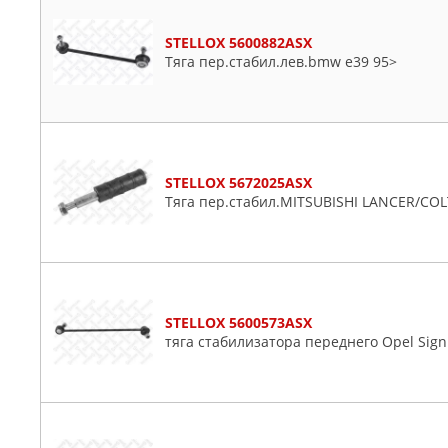
STELLOX 5600882ASX
Тяга пер.стабил.лев.bmw e39 95>
STELLOX 5672025ASX
Тяга пер.стабил.MITSUBISHI LANCER/COL
STELLOX 5600573ASX
тяга стабилизатора переднего Opel Sign