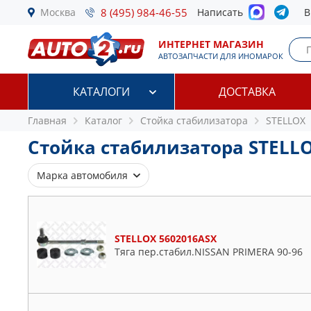
Москва
8 (495) 984-46-55
Написать
В
ИНТЕРНЕТ МАГАЗИН
АВТОЗАПЧАСТИ ДЛЯ ИНОМАРОК
КАТАЛОГИ
ДОСТАВКА
Главная
Каталог
Стойка стабилизатора
STELLOX
Стойка стабилизатора STELL
Марка автомобиля
Alfa Romeo
Audi
STELLOX 5602016ASX
BMW
Тяга пер.стабил.NISSAN PRIMERA 90-96
Chevrolet
Chrysler
Citroen