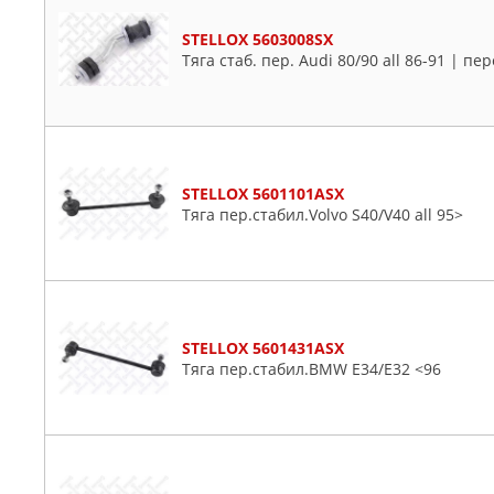
Daewoo
Daihatsu
STELLOX 5603008SX
Тяга стаб. пер. Audi 80/90 all 86-91 | пе
Dodge
Fiat
Ford
Honda
Hyundai
STELLOX 5601101ASX
Infiniti
Тяга пер.стабил.Volvo S40/V40 all 95>
Jaguar
Jeep
KIA
Lancia
STELLOX 5601431ASX
Land Rover
Тяга пер.стабил.BMW E34/E32 <96
Lexus
Mazda
Mercedes
Mitsubishi