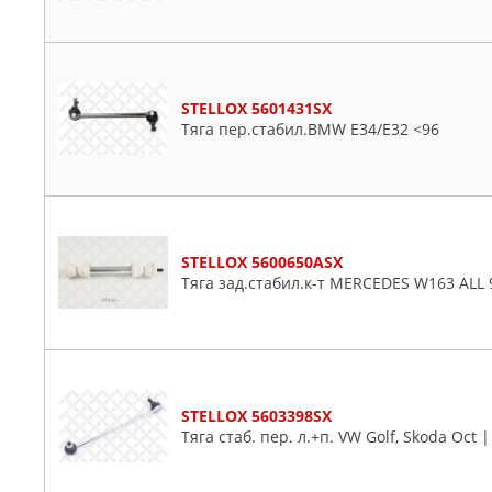
STELLOX 5601431SX
Тяга пер.стабил.BMW E34/E32 <96
STELLOX 5600650ASX
Тяга зад.стабил.к-т MERCEDES W163 ALL 
STELLOX 5603398SX
Тяга стаб. пер. л.+п. VW Golf, Skoda Oct 