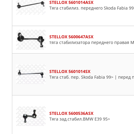
STELLOX 5601014ASX
Nissan
Тяга стабилиз. переднего Skoda Fabia 99
Opel
Peugeot
Plymouth
Porsche
STELLOX 5600647ASX
тяга стабилизатора переднего правая M
Proton
Renault
Rover
Saab
STELLOX 5601014SX
Seat
Тяга стаб. пер. Skoda Fabia 99> | перед 
Skoda
Ssangyong
Subaru
Suzuki
STELLOX 5600536ASX
Toyota
Тяга зад.стабил.BMW E39 95>
VW
Volvo