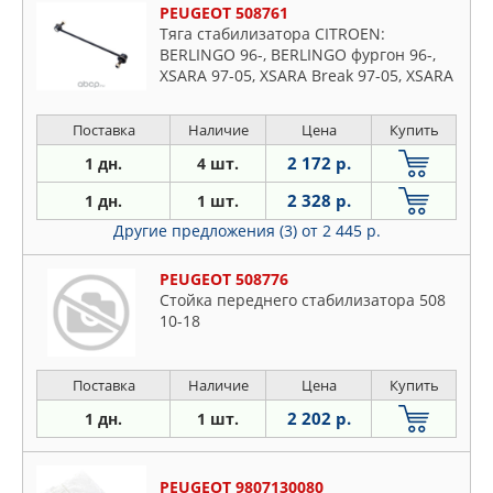
PEUGEOT 508761
Тяга стабилизатора CITROEN:
BERLINGO 96-, BERLINGO фургон 96-,
XSARA 97-05, XSARA Break 97-05, XSARA
PICASSO 99-, XSARA купе 98-05, XSARA
фургон 00-05, ZX 91-97, ZX Brea
Поставка
Наличие
Цена
Купить
2 172 р.
1 дн.
4 шт.
2 328 р.
1 дн.
1 шт.
Другие предложения (3)
от 2 445 р.
PEUGEOT 508776
Стойка переднего стабилизатора 508
10-18
Поставка
Наличие
Цена
Купить
2 202 р.
1 дн.
1 шт.
PEUGEOT 9807130080