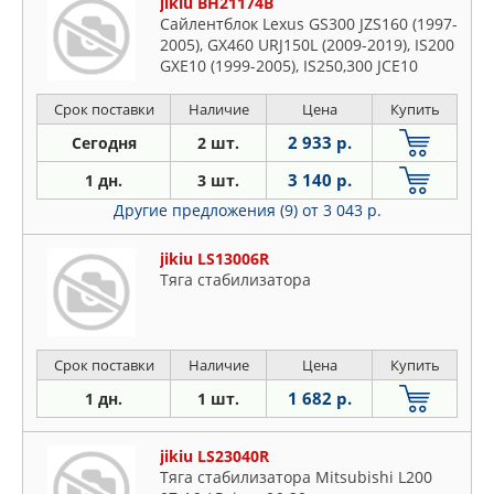
jikiu BH21174B
Сайлентблок Lexus GS300 JZS160 (1997-
2005), GX460 URJ150L (2009-2019), IS200
GXE10 (1999-2005), IS250,300 JCE10
(2000-2005)
Срок поставки
Наличие
Цена
Купить
2 933 р.
Сегодня
2 шт.
3 140 р.
1 дн.
3 шт.
Другие предложения (9)
от 3 043 р.
jikiu LS13006R
Тяга стабилизатора
Срок поставки
Наличие
Цена
Купить
1 682 р.
1 дн.
1 шт.
jikiu LS23040R
Тяга стабилизатора Mitsubishi L200