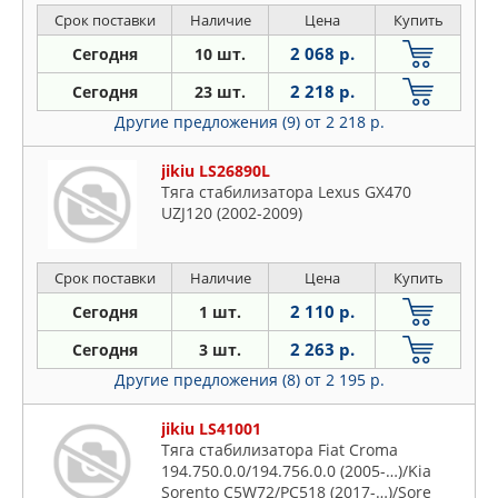
AGH3#/GGH2#/ANH2#/GGH3#/ATH2#/AYH3#
Срок поставки
Наличие
Цена
Купить
(2008-…)/Auris
2 068 р.
Сегодня
10 шт.
ZZE15#/ADE15#/NZE18#/NRE15#/ZRE15#/ZRE18#/NZE15#/NDE15#/ZWE18#/ZWE
2 218 р.
Сегодня
23 шт.
Другие предложения (9)
от 2 218 р.
jikiu LS26890L
Тяга стабилизатора Lexus GX470
UZJ120 (2002-2009)
Срок поставки
Наличие
Цена
Купить
2 110 р.
Сегодня
1 шт.
2 263 р.
Сегодня
3 шт.
Другие предложения (8)
от 2 195 р.
jikiu LS41001
Тяга стабилизатора Fiat Croma
194.750.0.0/194.756.0.0 (2005-…)/Kia
Sorento C5W72/PC518 (2017-…)/Sore