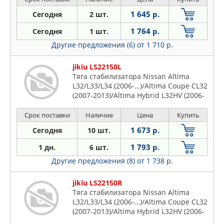
1 645 р.
Сегодня
2 шт.
1 764 р.
Сегодня
1 шт.
Другие предложения (6)
от 1 710 р.
jikiu LS22150L
Тяга стабилизатора Nissan Altima
L32/L33/L34 (2006-…)/Altima Coupe CL32
(2007-2013)/Altima Hybrid L32HV (2006-
2012)/Dualis #J10 (2007-2014)/Elgrand
#E52 (2010-…)/Maxima A35/A36 (2008-
Срок поставки
Наличие
Цена
Купить
…)/Murano #Z51/Z51R (2008-
1 673 р.
Сегодня
10 шт.
…)/Pathfinder R52 (2012-…)/Qashqai
J10# (20
1 793 р.
1 дн.
6 шт.
Другие предложения (8)
от 1 738 р.
jikiu LS22150R
Тяга стабилизатора Nissan Altima
L32/L33/L34 (2006-…)/Altima Coupe CL32
(2007-2013)/Altima Hybrid L32HV (2006-
2012)/Dualis #J10 (2007-2014)/Elgrand