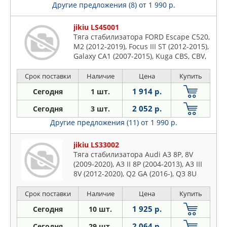
Другие предложения (8)
от 1 990 р.
jikiu LS45001
Тяга стабилизатора FORD Escape C520,
M2 (2012-2019), Focus III ST (2012-2015),
Galaxy CA1 (2007-2015), Kuga CBS, CBV,
5DR SUV (2008-2020), Mondeo IV CA2
(2007-2015), S-Max CA1 (2006-),
Срок поставки
Наличие
Цена
Купить
LINCOLN MKC TME, CJ2D9 (2014-2019),
1 914 р.
Сегодня
1 шт.
VOLVO S60 II FS, FSA8 LHD
2 052 р.
Сегодня
3 шт.
Другие предложения (11)
от 1 990 р.
jikiu LS33002
Тяга стабилизатора Audi A3 8P, 8V
(2009-2020), A3 II 8P (2004-2013), A3 III
8V (2012-2020), Q2 GA (2016-), Q3 8U
(2011-2019), RS3 8P (2011-2012), S3 8P
(2006-2012), TT 8J, FV (2006-2018), Seat
Срок поставки
Наличие
Цена
Купить
Altea 5P1 (2004-), Ateca FR KH7 (2016-),
1 925 р.
Сегодня
10 шт.
Leon 5F (2015-), S
2 064 р.
Сегодня
29 шт.