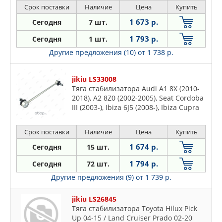
#E52 (2010-…)/Maxima A35/A36 (2008-
Срок поставки
Наличие
Цена
Купить
…)/Murano #Z51/Z51R (2008-
1 673 р.
Сегодня
7 шт.
…)/Pathfinder R52 (2012-…)/Qashqai
J10# (20
1 793 р.
Сегодня
1 шт.
Другие предложения (10)
от 1 738 р.
jikiu LS33008
Тяга стабилизатора Audi A1 8X (2010-
2018), A2 8Z0 (2002-2005), Seat Cordoba
III (2003-), Ibiza 6J5 (2008-), Ibiza Cupra
6J18N7 (2009-2012), Ibiza FR 6P (2015-),
Toledo Stylance KG3 (2015-2019), Skoda
Срок поставки
Наличие
Цена
Купить
Fabia 5, 6Y (2007-2014), Fabia RS 54
(2010-2012), Ra
1 674 р.
Сегодня
15 шт.
1 794 р.
Сегодня
72 шт.
Другие предложения (9)
от 1 739 р.
jikiu LS26845
Тяга стабилизатора Toyota Hilux Pick
Up 04-15 / Land Cruiser Prado 02-20