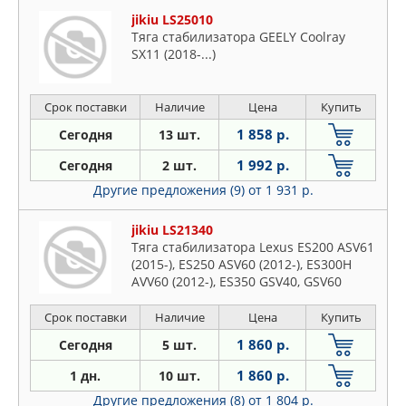
jikiu LS25010
Тяга стабилизатора GEELY Coolray
SX11 (2018-...)
Срок поставки
Наличие
Цена
Купить
1 858 р.
Сегодня
13 шт.
1 992 р.
Сегодня
2 шт.
Другие предложения (9)
от 1 931 р.
jikiu LS21340
Тяга стабилизатора Lexus ES200 ASV61
(2015-), ES250 ASV60 (2012-), ES300H
AVV60 (2012-), ES350 GSV40, GSV60
(2006-2018), Toyota Avalon AXXA5, AVX4,
GSX4 (2012-), Camry AHV4, ACV5, ASV5,
Срок поставки
Наличие
Цена
Купить
AVV5, GSV5, ACV4, GSV4, ASV4 (2006-),
1 860 р.
Сегодня
5 шт.
Camry, Aurion GSV4, ASV5, AV
1 860 р.
1 дн.
10 шт.
Другие предложения (8)
от 1 804 р.