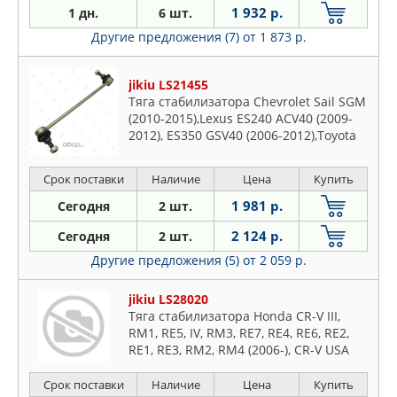
1 932 р.
1 дн.
6 шт.
Другие предложения (7)
от 1 873 р.
jikiu LS21455
Тяга стабилизатора Chevrolet Sail SGM
(2010-2015),Lexus ES240 ACV40 (2009-
2012), ES350 GSV40 (2006-2012),Toyota
Avalon GSX30 (2005-2012),Camry
AHV4,ACV5,ASV5,AVV5,GSV5,ACV4,GSV4,ASV4
Срок поставки
Наличие
Цена
Купить
(2006-),Camry,Aurion GSV4,ASV5,AVV5
(2006-)
1 981 р.
Сегодня
2 шт.
2 124 р.
Сегодня
2 шт.
Другие предложения (5)
от 2 059 р.
jikiu LS28020
Тяга стабилизатора Honda CR-V III,
RM1, RE5, IV, RM3, RE7, RE4, RE6, RE2,
RE1, RE3, RM2, RM4 (2006-), CR-V USA
RM4, RE3, RE4 (2006-2016)
Срок поставки
Наличие
Цена
Купить