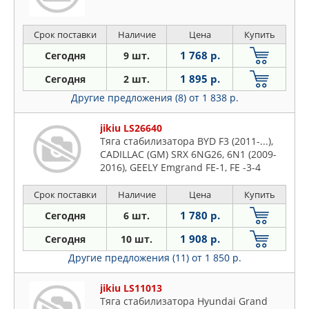
Срок поставки
Наличие
Цена
Купить
1 768 р.
Сегодня
9 шт.
1 895 р.
Сегодня
2 шт.
Другие предложения (8)
от 1 838 р.
jikiu LS26640
Тяга стабилизатора BYD F3 (2011-...),
CADILLAC (GM) SRX 6NG26, 6N1 (2009-
2016), GEELY Emgrand FE-1, FE -3-4
(2012-...), Emgrand 7 FE-3JC (2016-2020),
HYUNDAI Accent 11 SB, CT41 RHD,
Срок поставки
Наличие
Цена
Купить
PSB11 SDN, PSB11 HB, PSB11 SDN LHD,
1 780 р.
Сегодня
6 шт.
CT41 LHD, PSB11 HB LHD PR, SB HB
1 908 р.
Сегодня
10 шт.
Другие предложения (11)
от 1 850 р.
jikiu LS11013
Тяга стабилизатора Hyundai Grand