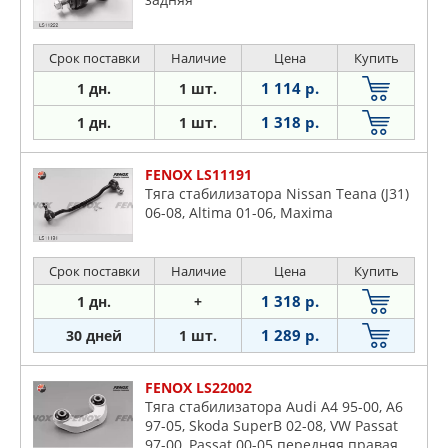
Срок поставки
Наличие
Цена
Купить
1 114 р.
1 дн.
1 шт.
1 318 р.
1 дн.
1 шт.
FENOX LS11191
Тяга стабилизатора Nissan Teana (J31)
06-08, Altima 01-06, Maxima
Срок поставки
Наличие
Цена
Купить
1 318 р.
1 дн.
+
1 289 р.
30 дней
1 шт.
FENOX LS22002
Тяга стабилизатора Audi A4 95-00, A6
97-05, Skoda SuperB 02-08, VW Passat
97-00, Passat 00-05 передняя правая