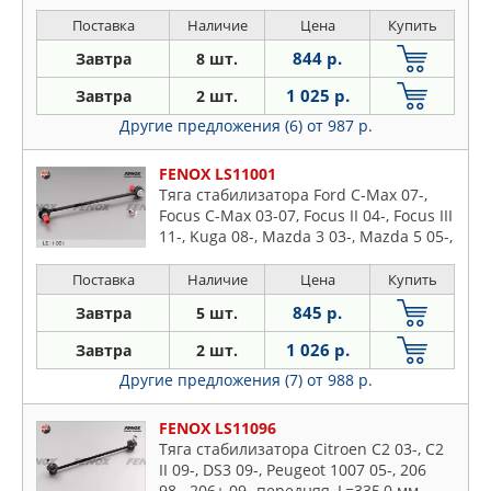
Поставка
Наличие
Цена
Купить
844 р.
Завтра
8 шт.
1 025 р.
Завтра
2 шт.
Другие предложения (6)
от 987 р.
FENOX LS11001
Тяга стабилизатора Ford C-Max 07-,
Focus C-Max 03-07, Focus II 04-, Focus III
11-, Kuga 08-, Mazda 3 03-, Mazda 5 05-,
Volvo S40 II 04-, V50 04- передняя
Поставка
Наличие
Цена
Купить
845 р.
Завтра
5 шт.
1 026 р.
Завтра
2 шт.
Другие предложения (7)
от 988 р.
FENOX LS11096
Тяга стабилизатора Citroen C2 03-, C2
II 09-, DS3 09-, Peugeot 1007 05-, 206
98-, 206+ 09- передняя, L=335,0 мм