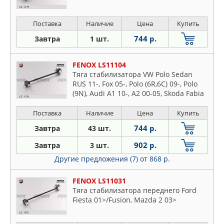
Поставка
Наличие
Цена
Купить
744 р.
Завтра
1 шт.
FENOX LS11104
Тяга стабилизатора VW Polo Sedan
RUS 11-, Fox 05-, Polo (6R,6C) 09-, Polo
(9N), Audi A1 10-, A2 00-05, Skoda Fabia
03-08, Fabia 10-, Roomster 06-, Citigo
11- передняя, L=270,0 мм
Поставка
Наличие
Цена
Купить
744 р.
Завтра
43 шт.
902 р.
Завтра
3 шт.
Другие предложения (7)
от 868 р.
FENOX LS11031
Тяга стабилизатора переднего Ford
Fiesta 01>/Fusion, Mazda 2 03>