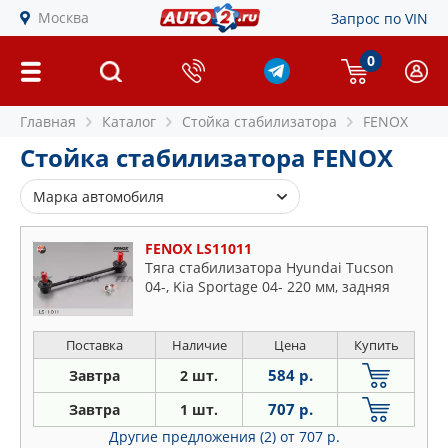
Москва
Запрос по VIN
0
Главная
Каталог
Стойка стабилизатора
FENOX
Стойка стабилизатора FENOX
Марка автомобиля
Alfa Romeo
FENOX LS11011
Audi
Тяга стабилизатора Hyundai Tucson
04-, Kia Sportage 04- 220 мм, задняя
BMW
Chevrolet
Citroen
Поставка
Наличие
Цена
Купить
Daewoo
584 р.
Завтра
2 шт.
Fiat
707 р.
Завтра
1 шт.
Ford
Другие предложения (2)
от 707 р.