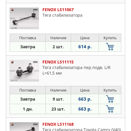
Honda
Hyundai
FENOX LS11067
Тяга стабилизатора
Jaguar
KIA
Lexus
Поставка
Наличие
Цена
Купить
Mazda
614 р.
Завтра
2 шт.
Mercedes
Mitsubishi
FENOX LS11115
Nissan
Тяга стабилизатора пер.подв. L/R
Opel
L=61,5 мм
Peugeot
Renault
Поставка
Наличие
Цена
Купить
Saab
663 р.
Завтра
9 шт.
Seat
663 р.
1 дн.
23 шт.
Skoda
Subaru
FENOX LS11168
Suzuki
Тяга стабилизатора Toyota Camry (V40)