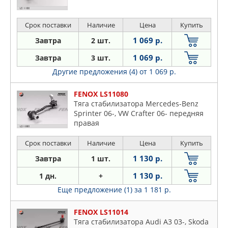
Срок поставки
Наличие
Цена
Купить
1 069 р.
Завтра
2 шт.
1 069 р.
Завтра
3 шт.
Другие предложения (4)
от 1 069 р.
FENOX LS11080
Тяга стабилизатора Mercedes-Benz
Sprinter 06-, VW Crafter 06- передняя
правая
Срок поставки
Наличие
Цена
Купить
1 130 р.
Завтра
1 шт.
1 130 р.
1 дн.
+
Еще предложение (1)
за 1 181 р.
FENOX LS11014
Тяга стабилизатора Audi A3 03-, Skoda