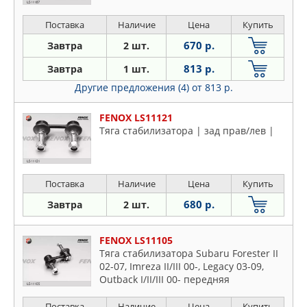
Поставка
Наличие
Цена
Купить
670 р.
Завтра
2 шт.
813 р.
Завтра
1 шт.
Другие предложения (4)
от 813 р.
FENOX LS11121
Тяга стабилизатора | зад прав/лев |
Поставка
Наличие
Цена
Купить
680 р.
Завтра
2 шт.
FENOX LS11105
Тяга стабилизатора Subaru Forester II
02-07, Imreza II/III 00-, Legacy 03-09,
Outback I/II/III 00- передняя
Поставка
Наличие
Цена
Купить