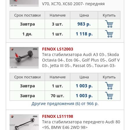
V70, XC70, XC60 2007- передняя
Срок поставки
Наличие
Цена
Купить
983 р.
Завтра
3 шт.
1 118 р.
1 дн.
1 шт.
FENOX LS12003
Тяга стабилизатора Audi A3 03-, Skoda
Octavia 04-, Eos 06-, Golf Plus 05-, Golf V
03-, Jetta III 05-, Passat 05-, Touran 03-
задняя
Срок поставки
Наличие
Цена
Купить
1 003 р.
Завтра
1 шт.
1 003 р.
Завтра
70 шт.
Другие предложения (6)
от 966 р.
FENOX LS11198
Тяга стабилизатора переднего Audi 80
<95, BMW E46 2WD 98>