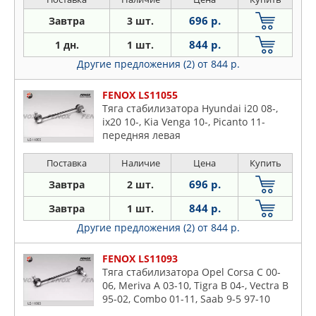
696 р.
Завтра
3 шт.
844 р.
1 дн.
1 шт.
Другие предложения (2)
от 844 р.
FENOX LS11055
Тяга стабилизатора Hyundai i20 08-,
ix20 10-, Kia Venga 10-, Picanto 11-
передняя левая
Поставка
Наличие
Цена
Купить
696 р.
Завтра
2 шт.
844 р.
Завтра
1 шт.
Другие предложения (2)
от 844 р.
FENOX LS11093
Тяга стабилизатора Opel Corsa C 00-
06, Meriva A 03-10, Tigra B 04-, Vectra B
95-02, Combo 01-11, Saab 9-5 97-10
передняя