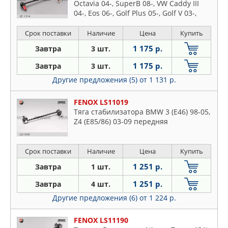
Octavia 04-, SuperB 08-, VW Caddy III
04-, Eos 06-, Golf Plus 05-, Golf V 03-,
Golf VI 08-, Jetta III 05-, Passat 05-,
Tiguan 07-, Touran 03- передняя
Срок поставки
Наличие
Цена
Купить
1 175 р.
Завтра
3 шт.
1 175 р.
Завтра
3 шт.
Другие предложения (5)
от 1 131 р.
FENOX LS11019
Тяга стабилизатора BMW 3 (E46) 98-05,
Z4 (E85/86) 03-09 передняя
Срок поставки
Наличие
Цена
Купить
1 251 р.
Завтра
1 шт.
1 251 р.
Завтра
4 шт.
Другие предложения (6)
от 1 224 р.
FENOX LS11190