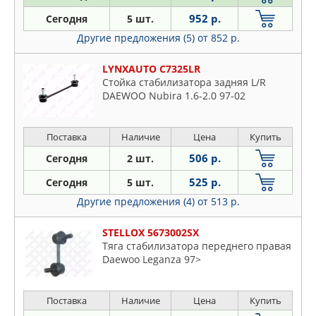
FEBEST
Lacetti
952 р.
Сегодня
5 шт.
FEBI
Lanos
Другие предложения (5)
от 852 р.
FENOX
Leganza
FORMPART
Magnus
LYNXAUTO C7325LR
GSP
Musso
Стойка стабилизатора задняя L/R
JP GROUP
DAEWOO Nubira 1.6-2.0 97-02
Nexia
LEMFORDER
Nubira
LYNXAUTO
Rezzo
Поставка
Наличие
Цена
Купить
MOOG
Tosca
506 р.
Сегодня
2 шт.
NIPPARTS
525 р.
Сегодня
5 шт.
NK
Другие предложения (4)
от 513 р.
OSSCA
PATRON
STELLOX 5673002SX
Тяга стабилизатора переднего правая
RTS
Daewoo Leganza 97>
SASIC
SIDEM
Поставка
Наличие
Цена
Купить
STELLOX