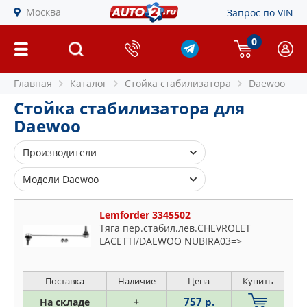
Москва
Запрос по VIN
0
Главная
Каталог
Стойка стабилизатора
Daewoo
Стойка стабилизатора для
Daewoo
Производители
555
Модели Daewoo
AS METAL
BIRTH
Lemforder 3345502
Espero
Тяга пер.стабил.лев.CHEVROLET
BLUE PRINT
Evanda
LACETTI/DAEWOO NUBIRA03=>
CORTECO
Gentra
DELPHI
Kalos
Поставка
Наличие
Цена
Купить
DENCKERMAN
Korando
757 р.
На складе
+