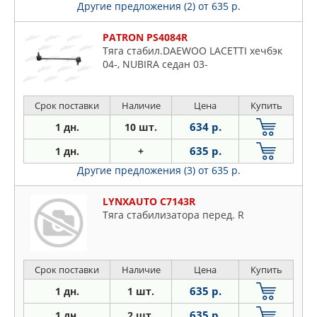
Другие предложения (2)
от 635 р.
PATRON PS4084R
Тяга стабил.DAEWOO LACETTI хечбэк
04-, NUBIRA седан 03-
Срок поставки
Наличие
Цена
Купить
634 р.
1 дн.
10 шт.
635 р.
1 дн.
+
Другие предложения (3)
от 635 р.
LYNXAUTO C7143R
Тяга стабилизатора перед. R
Срок поставки
Наличие
Цена
Купить
635 р.
1 дн.
1 шт.
635 р.
1 дн.
2 шт.