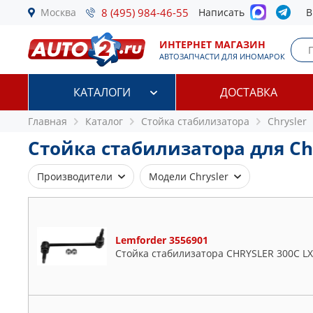
Москва
8 (495) 984-46-55
Написать
В
ИНТЕРНЕТ МАГАЗИН
АВТОЗАПЧАСТИ ДЛЯ ИНОМАРОК
КАТАЛОГИ
ДОСТАВКА
Главная
Каталог
Стойка стабилизатора
Chrysler
Стойка стабилизатора для Ch
Производители
Модели Chrysler
ASVA
200
BIRTH
300
Lemforder 3556901
BLUE PRINT
Cirrus
Стойка стабилизатора CHRYSLER 300C LX 
CORTECO
Crossfire
DELPHI
Delta
FEBEST
Grand