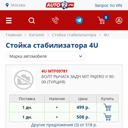
Москва
Запрос по VIN
0
Главная
Каталог
Стойка стабилизатора
4U
Стойка стабилизатора 4U
Марка автомобиля
Alfa Romeo
4U MTF09781
Audi
БОЛТ РЫЧАГА ЗАДН MIT PAJERO II 90-
00 (ТУРЦИЯ)
BMW
Chevrolet
Chrysler
Поставка
Наличие
Цена
Купить
Citroen
499 р.
1 дн.
+
Daewoo
508 р.
1 дн.
+
Fiat
Другие предложения (3)
от 518 р.