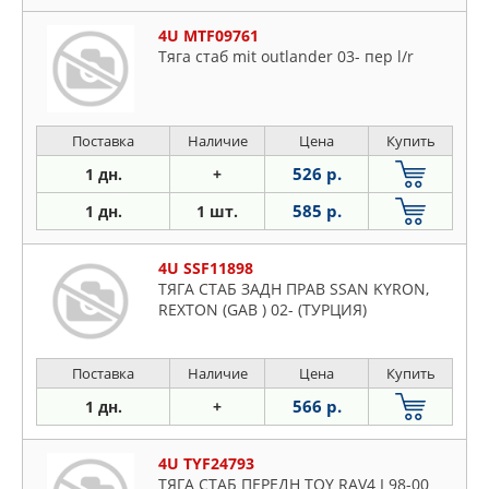
Ford
Honda
4U MTF09761
Тяга стаб mit outlander 03- пер l/r
Hyundai
Iveco
Jaguar
Поставка
Наличие
Цена
Купить
Jeep
526 р.
1 дн.
+
KIA
Lancia
585 р.
1 дн.
1 шт.
Land Rover
Lexus
4U SSF11898
ТЯГА СТАБ ЗАДН ПРАВ SSAN KYRON,
Mazda
REXTON (GAB ) 02- (ТУРЦИЯ)
Mercedes
Mitsubishi
Поставка
Наличие
Цена
Купить
Nissan
566 р.
1 дн.
+
Opel
Peugeot
4U TYF24793
Porsche
ТЯГА СТАБ ПЕРЕДН TOY RAV4 I 98-00