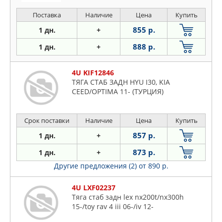
Поставка
Наличие
Цена
Купить
855 р.
1 дн.
+
888 р.
1 дн.
+
4U KIF12846
ТЯГА СТАБ ЗАДН HYU I30, KIA
CEED/OPTIMA 11- (ТУРЦИЯ)
Срок поставки
Наличие
Цена
Купить
857 р.
1 дн.
+
873 р.
1 дн.
+
Другие предложения (2)
от 890 р.
4U LXF02237
Тяга стаб задн lex nx200t/nx300h
15-/toy rav 4 iii 06-/iv 12-