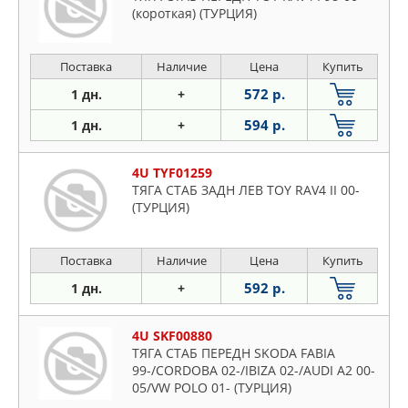
Proton
(короткая) (ТУРЦИЯ)
Renault
Rover
Поставка
Наличие
Цена
Купить
Saab
572 р.
1 дн.
+
Seat
594 р.
1 дн.
+
Skoda
Suzuki
4U TYF01259
Toyota
ТЯГА СТАБ ЗАДН ЛЕВ TOY RAV4 II 00-
(ТУРЦИЯ)
VW
Volvo
Поставка
Наличие
Цена
Купить
592 р.
1 дн.
+
4U SKF00880
ТЯГА СТАБ ПЕРЕДН SKODA FABIA
99-/CORDOBA 02-/IBIZA 02-/AUDI A2 00-
05/VW POLO 01- (ТУРЦИЯ)