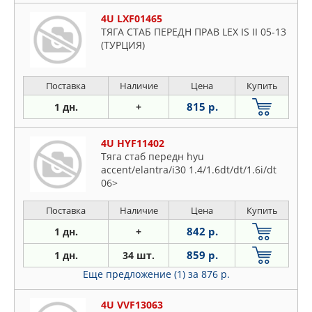
4U LXF01465
ТЯГА СТАБ ПЕРЕДН ПРАВ LEX IS II 05-13
(ТУРЦИЯ)
Поставка
Наличие
Цена
Купить
815 р.
1 дн.
+
4U HYF11402
Тяга стаб передн hyu
accent/elantra/i30 1.4/1.6dt/dt/1.6i/dt
06>
Поставка
Наличие
Цена
Купить
842 р.
1 дн.
+
859 р.
1 дн.
34 шт.
Еще предложение (1)
за 876 р.
4U VVF13063