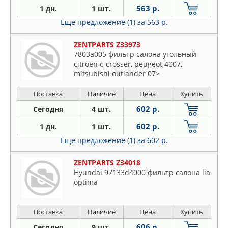
563 р.
1 дн.
1 шт.
Еще предложение (1)
за 563 р.
ZENTPARTS Z33973
7803a005 фильтр салона угольный
citroen c-crosser, peugeot 4007,
mitsubishi outlander 07>
Поставка
Наличие
Цена
Купить
602 р.
Сегодня
4 шт.
602 р.
1 дн.
1 шт.
Еще предложение (1)
за 602 р.
ZENTPARTS Z34018
Hyundai 97133d4000 фильтр салона lia
optima
Поставка
Наличие
Цена
Купить
606 р.
Сегодня
9 шт.