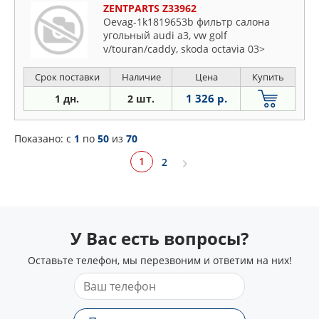
ZENTPARTS Z33962
Oevag-1k1819653b фильтр салона
угольный audi a3, vw golf
v/touran/caddy, skoda octavia 03>
Срок поставки
Наличие
Цена
Купить
1 326 р.
1 дн.
2 шт.
Показано: c
1
по
50
из
70
1
2
У Вас есть вопросы?
Оставьте телефон, мы перезвоним и ответим на них!