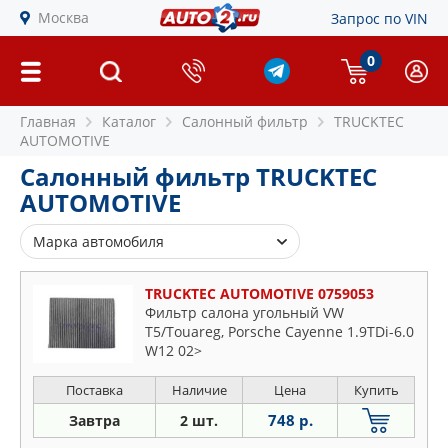
Москва
Запрос по VIN
0
Главная
Каталог
Салонный фильтр
TRUCKTEC
AUTOMOTIVE
Салонный фильтр TRUCKTEC
AUTOMOTIVE
Марка автомобиля
Audi
TRUCKTEC AUTOMOTIVE 0759053
BMW
Фильтр салона угольный VW
T5/Touareg, Porsche Cayenne 1.9TDi-6.0
Mercedes
W12 02>
Porsche
Seat
Поставка
Наличие
Цена
Купить
Skoda
748 р.
Завтра
2 шт.
VW