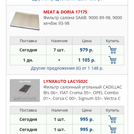
MEAT & DORIA 17175
Фильтр салона SAAB: 9000 89-98, 9000
хечбэк 93-98
Поставка
Наличие
Цена
Купить
979 р.
Сегодня
7 шт.
1 105 р.
1 дн.
+
Другие предложения (6)
от 1 148 р.
LYNXAUTO LAC1502C
Фильтр салонный угольный CADILLAC
Bls 06>, FIAT Croma 05>, OPEL Combo
01>, Corsa C 00>, Signum 03>, Vectra C
02>, SAAB 9-3 02>
Поставка
Наличие
Цена
Купить
995 р.
Сегодня
1 шт.
995 р.
Сегодня
1 шт.