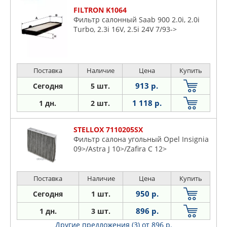
FILTRON K1064
Фильтр салонный Saab 900 2.0i, 2.0i
Turbo, 2.3i 16V, 2.5i 24V 7/93->
Поставка
Наличие
Цена
Купить
913 р.
Сегодня
5 шт.
1 118 р.
1 дн.
2 шт.
STELLOX 7110205SX
Фильтр салона угольный Opel Insignia
09>/Astra J 10>/Zafira C 12>
Поставка
Наличие
Цена
Купить
950 р.
Сегодня
1 шт.
896 р.
1 дн.
3 шт.
Другие предложения (3)
от 896 р.