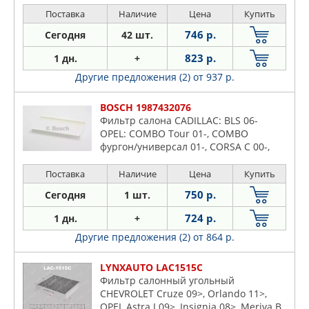
Поставка
Наличие
Цена
Купить
746 р.
Сегодня
42 шт.
823 р.
1 дн.
+
Другие предложения (2)
от 937 р.
BOSCH 1987432076
Фильтр салона CADILLAC: BLS 06-
OPEL: COMBO Tour 01-, COMBO
фургон/универсал 01-, CORSA C 00-,
CORSA C фургон 00-, SIGNUM 03-,
TIGRA TwinTop 04-, VECTRA C 02
Поставка
Наличие
Цена
Купить
750 р.
Сегодня
1 шт.
724 р.
1 дн.
+
Другие предложения (2)
от 864 р.
LYNXAUTO LAC1515C
Фильтр салонный угольный
CHEVROLET Cruze 09>, Orlando 11>,
OPEL Astra J 09>, Insignia 08>, Meriva B