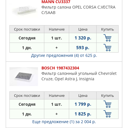
MANN CU3337
Фильтр салона OPEL CORSA C,VECTRA
C/SAAB
Срок поставки
Наличие
Цена
Купить
1 320 р.
Сегодня
1 шт.
593 р.
1 дн.
+
Другие предложения (4)
от 625 р.
BOSCH 1987432304
Фильтр салонный угольный Chevrolet
Cruze, Opel Astra J, Insignia
Срок поставки
Наличие
Цена
Купить
1 799 р.
Сегодня
1 шт.
1 825 р.
1 дн.
+
Еще предложение (1)
за 2 004 р.