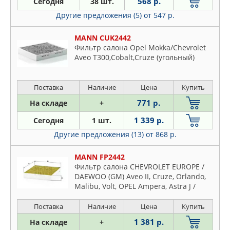
DENSO
568 р.
Сегодня
38 шт.
FEBI
Другие предложения (5)
от 547 р.
FENOX
MANN CUK2442
FILTRON
Фильтр салона Opel Mokka/Chevrolet
FRAM
Aveo T300,Cobalt,Cruze (угольный)
GOODWILL
JS ASAKASHI
Поставка
Наличие
Цена
Купить
KOLBENSCHMIDT
771 р.
На складе
+
LYNXAUTO
1 339 р.
Сегодня
1 шт.
MANN
Другие предложения (13)
от 868 р.
MEAT & DORIA
MECAFILTER
MANN FP2442
Фильтр салона CHEVROLET EUROPE /
MFILTER
DAEWOO (GM) Aveo II, Cruze, Orlando,
NIPPARTS
Malibu, Volt, OPEL Ampera, Astra J /
PATRON
Astra J GTC, Insignia, Meriva B, Mokka,
Zafira Tourer / Z
Поставка
Наличие
Цена
Купить
PURFLUX
1 381 р.
На складе
+
SCT