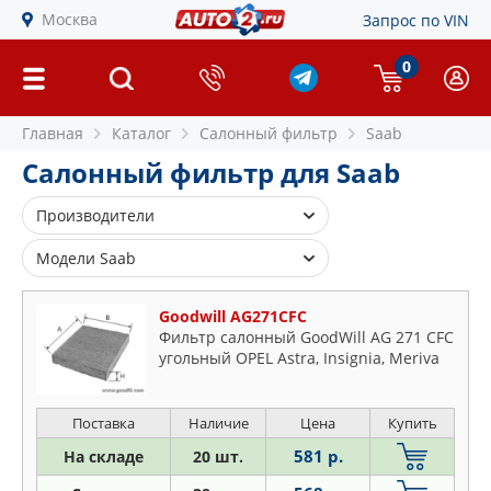
Москва
Запрос по VIN
0
Главная
Каталог
Салонный фильтр
Saab
Салонный фильтр для Saab
Производители
BLUE PRINT
Модели Saab
BOSCH
9-3
BSG
Goodwill AG271CFC
9-3x
Фильтр салонный GoodWill AG 271 CFC
CHAMPION
9-5
угольный OPEL Astra, Insignia, Meriva
CLEAN FILTERS
900
COMLINE
9000
Поставка
Наличие
Цена
Купить
CORTECO
581 р.
На складе
20 шт.
DELPHI