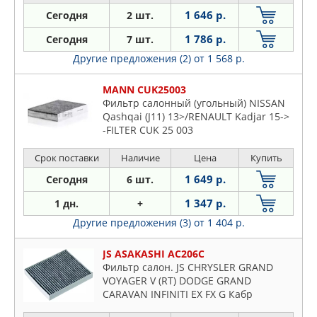
1 646 р.
Сегодня
2 шт.
1 786 р.
Сегодня
7 шт.
Другие предложения (2)
от 1 568 р.
MANN CUK25003
Фильтр салонный (угольный) NISSAN
Qashqai (J11) 13>/RENAULT Kadjar 15->
-FILTER CUK 25 003
Срок поставки
Наличие
Цена
Купить
1 649 р.
Сегодня
6 шт.
1 347 р.
1 дн.
+
Другие предложения (3)
от 1 404 р.
JS ASAKASHI AC206C
Фильтр салон. JS CHRYSLER GRAND
VOYAGER V (RT) DODGE GRAND
CARAVAN INFINITI EX FX G Кабр