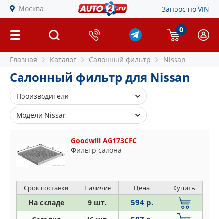
Москва
Запрос по VIN
0
Главная
Каталог
Салонный фильтр
Nissan
Салонный фильтр для Nissan
Производители
ALCO FILTER
Модели Nissan
BLUE PRINT
370
BOSCH
Goodwill AG173CFC
Almera
Фильтр салона
CHAMPION
Altima
CLEAN FILTERS
Aprio
COMLINE
Armada
Срок поставки
Наличие
Цена
Купить
CORTECO
Bassara
594 р.
На складе
9 шт.
DELPHI
Bluebird