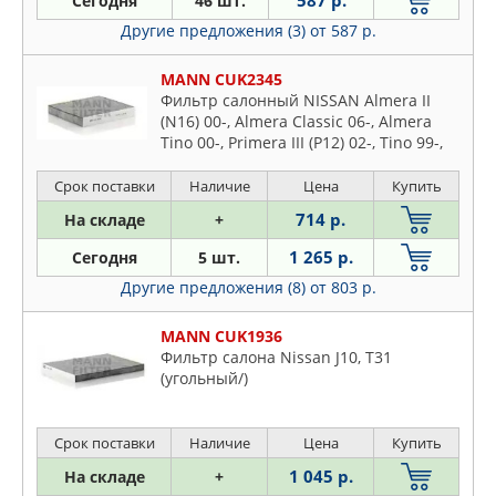
587 р.
Сегодня
46 шт.
DENCKERMAN
Cedric
Другие предложения (3)
от 587 р.
DENSO
Cima
FEBI
Cube
MANN CUK2345
FENOX
Фильтр салонный NISSAN Almera II
Elgrand
FILTRON
(N16) 00-, Almera Classic 06-, Almera
Gt-r
Tino 00-, Primera III (P12) 02-, Tino 99-,
FRAM
LEXUS GS 12-
Interstar
GOODWILL
Срок поставки
Наличие
Цена
Купить
Juke
JAPANPARTS
714 р.
На складе
+
Kubistar
JP GROUP
Lafesta
1 265 р.
Сегодня
5 шт.
JS ASAKASHI
Latio
Другие предложения (8)
от 803 р.
KOLBENSCHMIDT
Leaf
LYNXAUTO
MANN CUK1936
Livina
Фильтр салона Nissan J10, T31
MANN
Maxima
(угольный/)
MAPCO
Micra
MASTER-SPORT
Murano
Срок поставки
Наличие
Цена
Купить
MEAT & DORIA
Navara
1 045 р.
На складе
+
MECAFILTER
Note