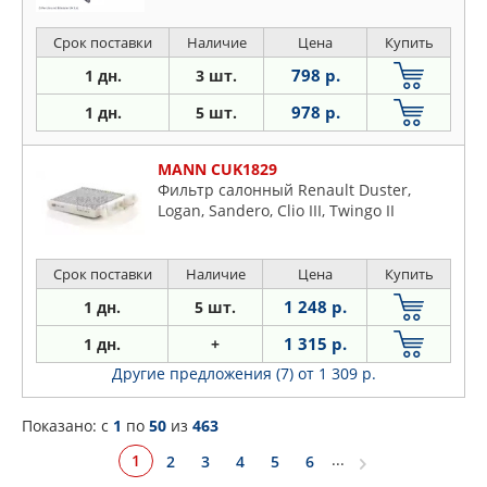
Срок поставки
Наличие
Цена
Купить
798 р.
1 дн.
3 шт.
978 р.
1 дн.
5 шт.
MANN CUK1829
Фильтр салонный Renault Duster,
Logan, Sandero, Clio III, Twingo II
Срок поставки
Наличие
Цена
Купить
1 248 р.
1 дн.
5 шт.
1 315 р.
1 дн.
+
Другие предложения (7)
от 1 309 р.
Показано: c
1
по
50
из
463
...
1
2
3
4
5
6