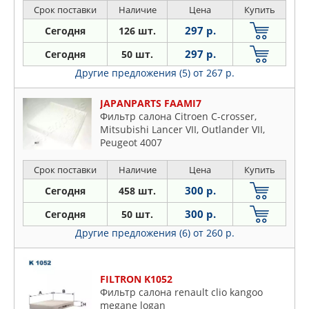
Stagea
Срок поставки
Наличие
Цена
Купить
Sunny
297 р.
Сегодня
126 шт.
Sylphy
297 р.
Сегодня
50 шт.
Teana
Другие предложения (5)
от 267 р.
Terrano
Tiida
JAPANPARTS FAAMI7
Фильтр салона Citroen C-crosser,
Titan
Mitsubishi Lancer VII, Outlander VII,
Tsura
Peugeot 4007
Versa
Срок поставки
Наличие
Цена
Купить
X-trail
300 р.
Сегодня
458 шт.
300 р.
Сегодня
50 шт.
Другие предложения (6)
от 260 р.
FILTRON K1052
Фильтр салона renault clio kangoo
megane logan