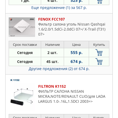
525 р.
1 дн.
4 шт.
Еще предложение (1)
за 567 р.
FENOX FCC107
Фильтр салона уголь Nissan Qashqai
1.6/2.0/1.5dCi-2.0dCi 07>/ X-Trail (T31)
07>
Срок поставки
Наличие
Цена
Купить
555 р.
Сегодня
2 шт.
674 р.
Сегодня
45 шт.
Другие предложения (2)
от 674 р.
FILTRON K1152
ФИЛЬТР САЛОНА NISSAN
MICRA,NOTE/RENAULT CLIO/для LADA
LARGUS 1.0-.16L,1.5DCI 2003=>
Срок поставки
Наличие
Цена
Купить