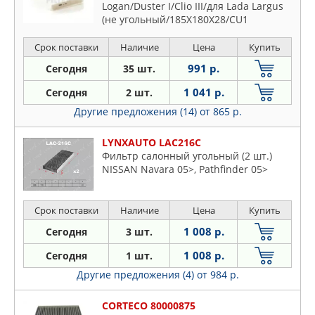
Logan/Duster I/Clio III/для Lada Largus
(не угольный/185X180X28/CU1
Срок поставки
Наличие
Цена
Купить
991 р.
Сегодня
35 шт.
1 041 р.
Сегодня
2 шт.
Другие предложения (14)
от 865 р.
LYNXAUTO LAC216C
Фильтр салонный угольный (2 шт.)
NISSAN Navara 05>, Pathfinder 05>
Срок поставки
Наличие
Цена
Купить
1 008 р.
Сегодня
3 шт.
1 008 р.
Сегодня
1 шт.
Другие предложения (4)
от 984 р.
CORTECO 80000875