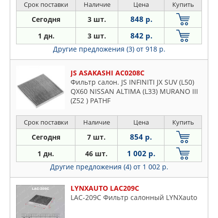
Срок поставки
Наличие
Цена
Купить
848 р.
Сегодня
3 шт.
842 р.
1 дн.
3 шт.
Другие предложения (3)
от 918 р.
JS ASAKASHI AC0208C
Фильтр салон. JS INFINITI JX SUV (L50)
QX60 NISSAN ALTIMA (L33) MURANO III
(Z52 ) PATHF
Срок поставки
Наличие
Цена
Купить
854 р.
Сегодня
7 шт.
1 002 р.
1 дн.
46 шт.
Другие предложения (4)
от 1 002 р.
LYNXAUTO LAC209C
LAC-209C Фильтр салонный LYNXauto