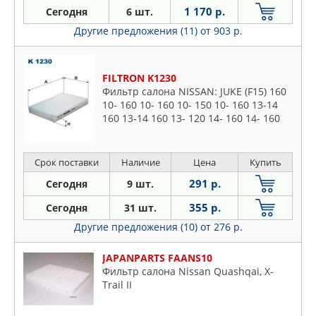
MEYLE
1 170 р.
Сегодня
6 шт.
Np300
MFILTER
Другие предложения (11)
от 903 р.
Nv200
NIPPARTS
Nv300
PARTS MALL
Nv400
FILTRON K1230
PATRON
Фильтр салона NISSAN: JUKE (F15) 160
Pathfinder
PURFLUX
10- 160 10- 160 10- 150 10- 160 13-14
Patrol
160 13-14 160 13- 120 14- 160 14- 160
SCT
14- 160 18- 160 14- 160 18-, JUKE Van
Pick
STELLOX
(F15) 160 13
Pixo
UFI
Срок поставки
Наличие
Цена
Купить
Primastar
VALEO
291 р.
Сегодня
9 шт.
Primaster
WEEN
355 р.
Сегодня
31 шт.
Primera
ZEKKERT
Другие предложения (10)
от 276 р.
Qashqai
Rogue
JAPANPARTS FAANS10
Sentra
Фильтр салона Nissan Quashqai, X-
Serena
Trail II
Skyline