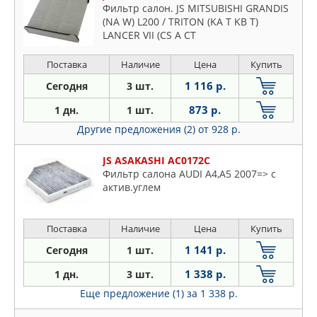
Фильтр салон. JS MITSUBISHI GRANDIS
(NA W) L200 / TRITON (KA T KB T)
LANCER VII (CS A CT
Поставка
Наличие
Цена
Купить
1 116 р.
Сегодня
3 шт.
873 р.
1 дн.
1 шт.
Другие предложения (2)
от 928 р.
JS ASAKASHI AC0172C
Фильтр салона AUDI A4,A5 2007=> с
актив.углем
Поставка
Наличие
Цена
Купить
1 141 р.
Сегодня
1 шт.
1 338 р.
1 дн.
3 шт.
Еще предложение (1)
за 1 338 р.