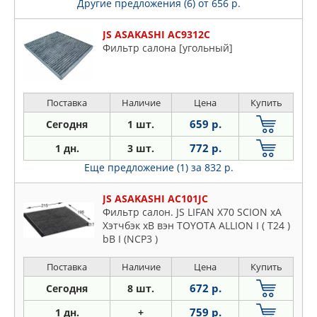
Другие предложения (6)
от 656 р.
Porsche
Renault
JS ASAKASHI AC9312C
Saab
Фильтр салона [угольный]
Seat
Skoda
Поставка
Наличие
Цена
Купить
Ssangyong
Subaru
659 р.
Сегодня
1 шт.
Suzuki
772 р.
1 дн.
3 шт.
Toyota
Еще предложение (1)
за 832 р.
VW
JS ASAKASHI AC101JC
Volvo
Фильтр салон. JS LIFAN X70 SCION xA
Хэтчбэк xB вэн TOYOTA ALLION I ( T24 )
bB I (NCP3 )
Поставка
Наличие
Цена
Купить
672 р.
Сегодня
8 шт.
759 р.
1 дн.
+