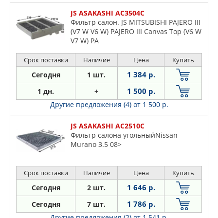
JS ASAKASHI AC3504C
Фильтр салон. JS MITSUBISHI PAJERO III
(V7 W V6 W) PAJERO III Canvas Top (V6 W
V7 W) PA
Срок поставки
Наличие
Цена
Купить
1 384 р.
Сегодня
1 шт.
1 500 р.
1 дн.
+
Другие предложения (4)
от 1 500 р.
JS ASAKASHI AC2510C
Фильтр салона угольныйNissan
Murano 3.5 08>
Срок поставки
Наличие
Цена
Купить
1 646 р.
Сегодня
2 шт.
1 786 р.
Сегодня
7 шт.
Другие предложения (2)
от 1 541 р.