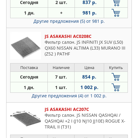
837 р.
Сегодня
2 шт.
981 р.
1 дн.
+
Другие предложения (5)
от 981 р.
JS ASAKASHI AC0208C
Фильтр салон. JS INFINITI JX SUV (L50)
QX60 NISSAN ALTIMA (L33) MURANO III
(Z52 ) PATHF
Поставка
Наличие
Цена
Купить
854 р.
Сегодня
7 шт.
1 002 р.
1 дн.
1 шт.
Другие предложения (4)
от 1 002 р.
JS ASAKASHI AC207C
Фильтр салон. JS NISSAN QASHQAI /
QASHQAI +2 I (J10 NJ10 JJ10E) ROGUE X-
TRAIL II (T31)