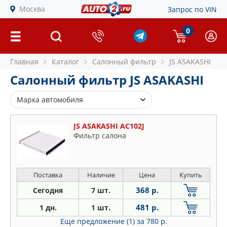
Москва
Запрос по VIN
0
Главная
Каталог
Салонный фильтр
JS ASAKASHI
Салонный фильтр JS ASAKASHI
Марка автомобиля
Audi
JS ASAKASHI AC102J
BMW
Фильтр салона
Cadillac
Chevrolet
Chrysler
Поставка
Наличие
Цена
Купить
Citroen
368 р.
Сегодня
7 шт.
Daewoo
481 р.
1 дн.
1 шт.
Daihatsu
Еще предложение (1)
за 780 р.