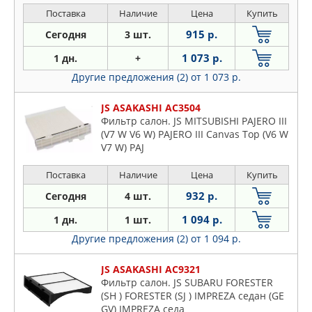
Поставка
Наличие
Цена
Купить
915 р.
Сегодня
3 шт.
1 073 р.
1 дн.
+
Другие предложения (2)
от 1 073 р.
JS ASAKASHI AC3504
Фильтр салон. JS MITSUBISHI PAJERO III
(V7 W V6 W) PAJERO III Canvas Top (V6 W
V7 W) PAJ
Поставка
Наличие
Цена
Купить
932 р.
Сегодня
4 шт.
1 094 р.
1 дн.
1 шт.
Другие предложения (2)
от 1 094 р.
JS ASAKASHI AC9321
Фильтр салон. JS SUBARU FORESTER
(SH ) FORESTER (SJ ) IMPREZA седан (GE
GV) IMPREZA седа