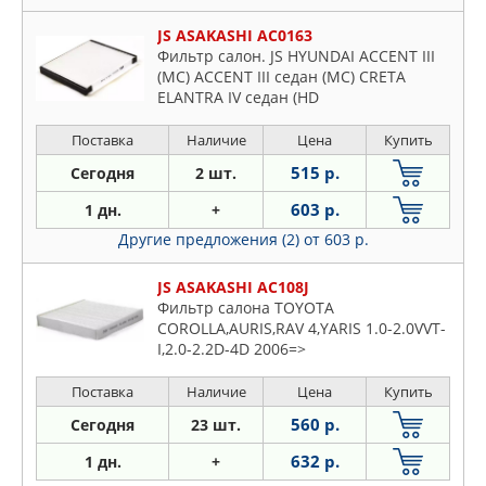
Dodge
Fiat
JS ASAKASHI AC0163
Фильтр салон. JS HYUNDAI ACCENT III
Ford
(MC) ACCENT III седан (MC) CRETA
Honda
ELANTRA IV седан (HD
Hyundai
Поставка
Наличие
Цена
Купить
Infiniti
515 р.
Сегодня
2 шт.
Jaguar
Jeep
603 р.
1 дн.
+
KIA
Другие предложения (2)
от 603 р.
Land Rover
JS ASAKASHI AC108J
Lexus
Фильтр салона TOYOTA
Mazda
COROLLA,AURIS,RAV 4,YARIS 1.0-2.0VVT-
I,2.0-2.2D-4D 2006=>
Mercedes
Mitsubishi
Поставка
Наличие
Цена
Купить
Nissan
560 р.
Сегодня
23 шт.
Opel
632 р.
1 дн.
+
Peugeot