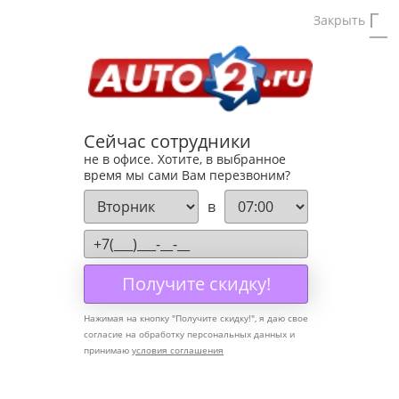
Москва
Запрос по VIN
Закрыть
0
Главная
Каталог
Салонный фильтр
FILTRON
Салонный фильтр FILTRON
Сейчас сотрудники
не в офисе. Хотите, в выбранное
Марка автомобиля
время мы сами Вам перезвоним?
в
Alfa Romeo
Audi
FILTRON K1155
BMW
Фильтр салона AUDI: Q7 (4LB) 300 09-
12 300 11-15 300 11-15 420 06-10 300
Cadillac
Получите скидку!
06-08 360 06-10 300 06-10 420 07-09
Chevrolet
300 07-15 600 08-14 420 09-15 300 10-
Нажимая на кнопку "
Получите скидку!
", я даю свое
15 300 10-15 300
Chrysler
согласие на обработку персональных данных и
Срок поставки
Наличие
Цена
Купить
Citroen
принимаю
условия соглашения
486 р.
На складе
20 шт.
Daewoo