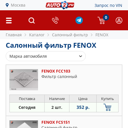
Москва
Запрос по VIN
0
Главная
Каталог
Салонный фильтр
FENOX
Салонный фильтр FENOX
Марка автомобиля
Alfa Romeo
FENOX FCC103
Audi
Фильтр салонный
BMW
Cadillac
Chevrolet
Поставка
Наличие
Цена
Купить
Citroen
352 р.
Сегодня
2 шт.
Daewoo
Daihatsu
FENOX FCS151
Салонный фильтр