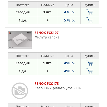
Porsche
Поставка
Наличие
Цена
Купить
Renault
476 р.
Сегодня
3 шт.
Rover
578 р.
1 дн.
+
Saab
Seat
FENOX FCS107
Skoda
Фильтр салона
Ssangyong
Subaru
Suzuki
Поставка
Наличие
Цена
Купить
Toyota
490 р.
Сегодня
1 шт.
VW
490 р.
1 дн.
+
Volvo
FENOX FCC175
Салонный фильтр угольный
Поставка
Наличие
Цена
Купить