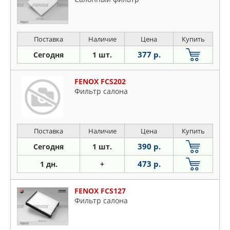
Fiat
Ford
Honda
Поставка
Наличие
Цена
Купить
Hyundai
377 р.
Сегодня
1 шт.
Infiniti
Isuzu
FENOX FCS202
Jaguar
Фильтр салона
KIA
Lancia
Land Rover
Поставка
Наличие
Цена
Купить
Lexus
390 р.
Сегодня
1 шт.
Mazda
473 р.
1 дн.
+
Mercedes
Mitsubishi
FENOX FCS127
Nissan
Фильтр салона
Opel
Peugeot