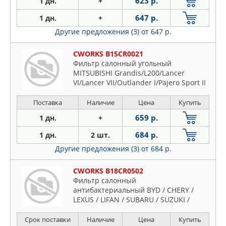
623 р.
1 дн.
+
647 р.
1 дн.
+
Другие предложения (3)
от 647 р.
CWORKS B15CR0021
Фильтр салонный угольный
MITSUBISHI Grandis/L200/Lancer
VI/Lancer VII/Outlander I/Pajero Sport II
Поставка
Наличие
Цена
Купить
659 р.
1 дн.
+
684 р.
1 дн.
2 шт.
Другие предложения (3)
от 684 р.
CWORKS B18CR0502
Фильтр салонный
антибактериальный BYD / CHERY /
LEXUS / LIFAN / SUBARU / SUZUKI /
TOYOTA /
Срок поставки
Наличие
Цена
Купить